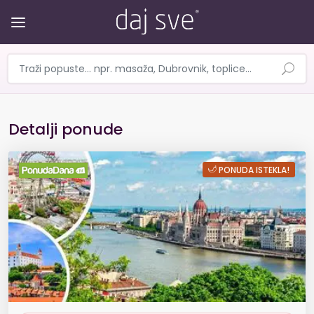
Detalji ponude
BEČ, BRATISLAVA i BUDIMPEŠTA -
PONUDA ISTEKLA!