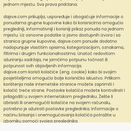
jednom mjestu. Sva prava pridržana.
dajsve.com prikuplja, uspoređuje i obogaćuje informacije o
ponudama grupne kupovine kako bi korisnicima omogućio
pregledniji, informativniji i korisniji prikaz ponuda na jednom
mjestu. Uz osnovne podatke iz javno dostupnih izvora i sa
stranica grupne kupovine, dajsve.com ponude dodatno
nadopunjuje vlastitim opisima, kategorizacijom, oznakama,
filtrima i drugim funkcionalnostima. Unatoč redovitom
ažuriranju sadržaja, ne jamčimo potpunu točnost ili
potpunost svih objavljenih informacija.
dajsve.com koristi kolačiće (eng. cookie) kako bi svojim
posjetiteljima omogućio bolje korisničko iskustvo. Prilikom
korištenja naše internetske stranice možete zaprimiti i
kolačić treće strane. Postavke kolačića možete kontrolirati i
prilagoditi u svojem internetskom pregledniku. Želite li
izbrisati ili onemogućiti kolačiće na svojem računalu,
potrebno je ažurirati postavke preglednika; informacije o
načinu brisanja i onemogućavanja kolačića potražite u
izborniku pomoći svojeg preglednika.