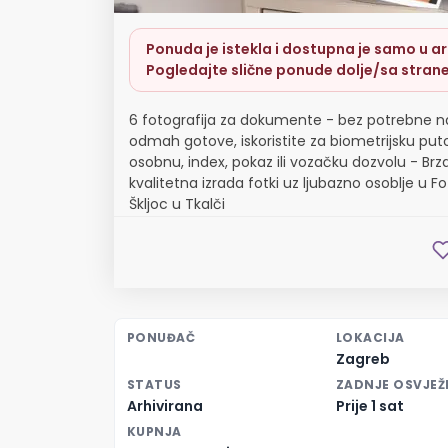
Ponuda je istekla i dostupna je samo u arh
Pogledajte slične ponude dolje/sa strane
6 fotografija za dokumente - bez potrebne n
odmah gotove, iskoristite za biometrijsku put
osobnu, index, pokaz ili vozačku dozvolu - Brza
kvalitetna izrada fotki uz ljubazno osoblje u Fo
Škljoc u Tkalči
PONUĐAČ
LOKACIJA
Zagreb
STATUS
ZADNJE OSVJEŽ
Arhivirana
Prije 1 sat
KUPNJA