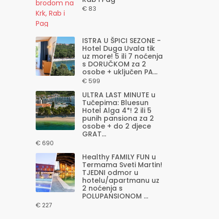
€ 83
ISTRA U ŠPICI SEZONE -
Hotel Duga Uvala tik
uz more! 5 ili 7 noćenja
s DORUČKOM za 2
osobe + uključen PA...
€ 599
ULTRA LAST MINUTE u
Tučepima: Bluesun
Hotel Alga 4*! 2 ili 5
punih pansiona za 2
osobe + do 2 djece
GRAT...
€ 690
Healthy FAMILY FUN u
Termama Sveti Martin!
TJEDNI odmor u
hotelu/apartmanu uz
2 noćenja s
POLUPANSIONOM ...
€ 227