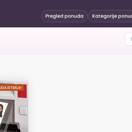
Pregled ponuda
Kategorije ponu
dokumente - bez potrebn
DA ISTEKLA!