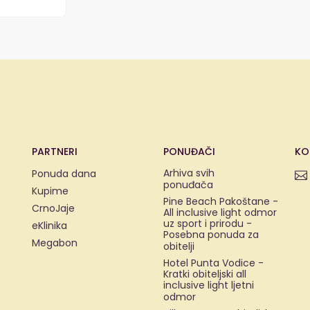
PARTNERI
PONUĐAČI
KO
Arhiva svih
Ponuda dana
ponuđača
Kupime
Pine Beach Pakoštane -
CrnoJaje
All inclusive light odmor
uz sport i prirodu -
eKlinika
Posebna ponuda za
Megabon
obitelji
Hotel Punta Vodice -
Kratki obiteljski all
inclusive light ljetni
odmor