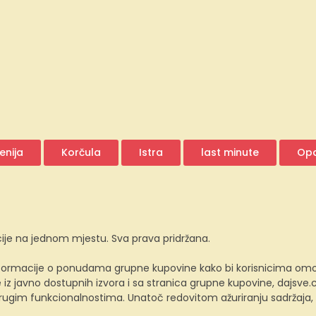
enija
Korčula
Istra
last minute
Opa
ije na jednom mjestu. Sva prava pridržana.
ormacije o ponudama grupne kupovine kako bi korisnicima omogućio
z javno dostupnih izvora i sa stranica grupne kupovine, dajsv
 drugim funkcionalnostima. Unatoč redovitom ažuriranju sadržaja