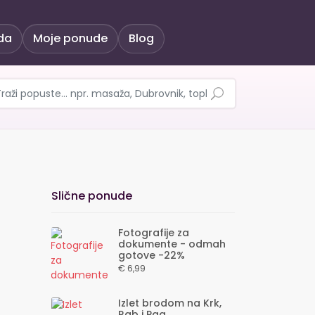
da
Moje ponude
Blog
e najave, odmah gotove,
Slične ponude
Fotografije za
dokumente - odmah
gotove -22%
€ 6,99
Izlet brodom na Krk,
Rab i Pag