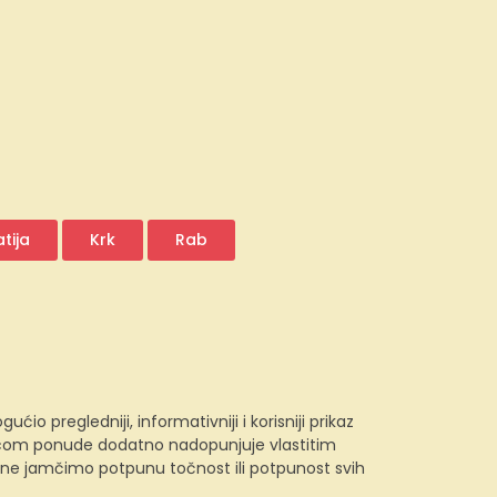
tija
Krk
Rab
 pregledniji, informativniji i korisniji prikaz
e.com ponude dodatno nadopunjuje vlastitim
, ne jamčimo potpunu točnost ili potpunost svih