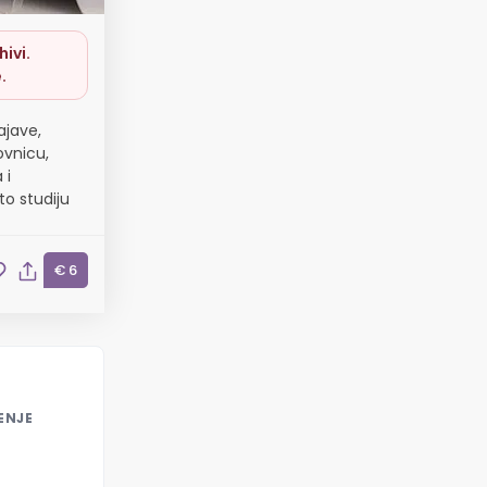
ivi.
.
ajave,
ovnicu,
 i
to studiju
€ 6
ENJE