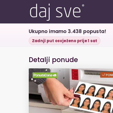
Ukupno imamo 3.438 popusta!
Zadnji put osvježeno prije 1 sat
Detalji ponude
6 fotografija za 
PONU