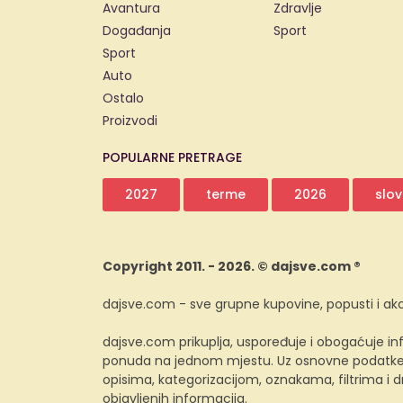
Avantura
Zdravlje
Događanja
Sport
Sport
Auto
Ostalo
Proizvodi
POPULARNE PRETRAGE
2027
terme
2026
slov
Copyright 2011. - 2026. © dajsve.com ®
dajsve.com - sve grupne kupovine, popusti i akc
dajsve.com prikuplja, uspoređuje i obogaćuje inf
ponuda na jednom mjestu. Uz osnovne podatke i
opisima, kategorizacijom, oznakama, filtrima i
objavljenih informacija.