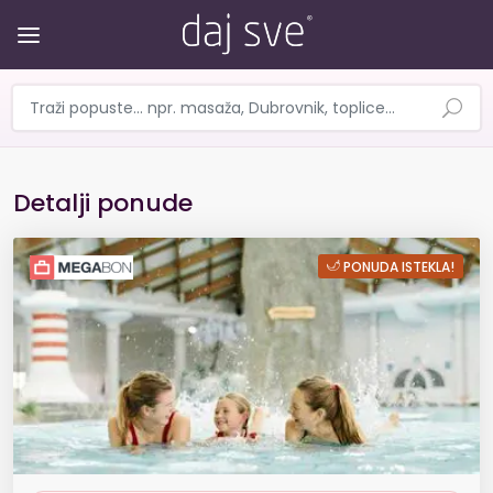
Detalji ponude
Terme Čatež - Hotel Toplice - T
PONUDA ISTEKLA!