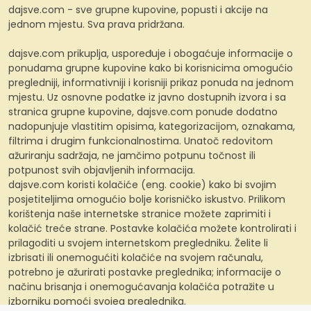
dajsve.com - sve grupne kupovine, popusti i akcije na
jednom mjestu. Sva prava pridržana.
dajsve.com prikuplja, uspoređuje i obogaćuje informacije o
ponudama grupne kupovine kako bi korisnicima omogućio
pregledniji, informativniji i korisniji prikaz ponuda na jednom
mjestu. Uz osnovne podatke iz javno dostupnih izvora i sa
stranica grupne kupovine, dajsve.com ponude dodatno
nadopunjuje vlastitim opisima, kategorizacijom, oznakama,
filtrima i drugim funkcionalnostima. Unatoč redovitom
ažuriranju sadržaja, ne jamčimo potpunu točnost ili
potpunost svih objavljenih informacija.
dajsve.com koristi kolačiće (eng. cookie) kako bi svojim
posjetiteljima omogućio bolje korisničko iskustvo. Prilikom
korištenja naše internetske stranice možete zaprimiti i
kolačić treće strane. Postavke kolačića možete kontrolirati i
prilagoditi u svojem internetskom pregledniku. Želite li
izbrisati ili onemogućiti kolačiće na svojem računalu,
potrebno je ažurirati postavke preglednika; informacije o
načinu brisanja i onemogućavanja kolačića potražite u
izborniku pomoći svojeg preglednika.