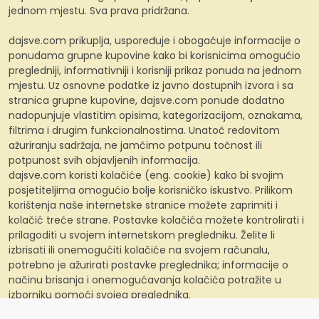
jednom mjestu. Sva prava pridržana.
dajsve.com prikuplja, uspoređuje i obogaćuje informacije o
ponudama grupne kupovine kako bi korisnicima omogućio
pregledniji, informativniji i korisniji prikaz ponuda na jednom
mjestu. Uz osnovne podatke iz javno dostupnih izvora i sa
stranica grupne kupovine, dajsve.com ponude dodatno
nadopunjuje vlastitim opisima, kategorizacijom, oznakama,
filtrima i drugim funkcionalnostima. Unatoč redovitom
ažuriranju sadržaja, ne jamčimo potpunu točnost ili
potpunost svih objavljenih informacija.
dajsve.com koristi kolačiće (eng. cookie) kako bi svojim
posjetiteljima omogućio bolje korisničko iskustvo. Prilikom
korištenja naše internetske stranice možete zaprimiti i
kolačić treće strane. Postavke kolačića možete kontrolirati i
prilagoditi u svojem internetskom pregledniku. Želite li
izbrisati ili onemogućiti kolačiće na svojem računalu,
potrebno je ažurirati postavke preglednika; informacije o
načinu brisanja i onemogućavanja kolačića potražite u
izborniku pomoći svojeg preglednika.