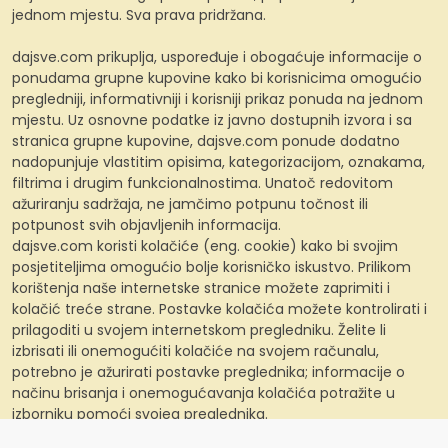
jednom mjestu. Sva prava pridržana.
dajsve.com prikuplja, uspoređuje i obogaćuje informacije o
ponudama grupne kupovine kako bi korisnicima omogućio
pregledniji, informativniji i korisniji prikaz ponuda na jednom
mjestu. Uz osnovne podatke iz javno dostupnih izvora i sa
stranica grupne kupovine, dajsve.com ponude dodatno
nadopunjuje vlastitim opisima, kategorizacijom, oznakama,
filtrima i drugim funkcionalnostima. Unatoč redovitom
ažuriranju sadržaja, ne jamčimo potpunu točnost ili
potpunost svih objavljenih informacija.
dajsve.com koristi kolačiće (eng. cookie) kako bi svojim
posjetiteljima omogućio bolje korisničko iskustvo. Prilikom
korištenja naše internetske stranice možete zaprimiti i
kolačić treće strane. Postavke kolačića možete kontrolirati i
prilagoditi u svojem internetskom pregledniku. Želite li
izbrisati ili onemogućiti kolačiće na svojem računalu,
potrebno je ažurirati postavke preglednika; informacije o
načinu brisanja i onemogućavanja kolačića potražite u
izborniku pomoći svojeg preglednika.