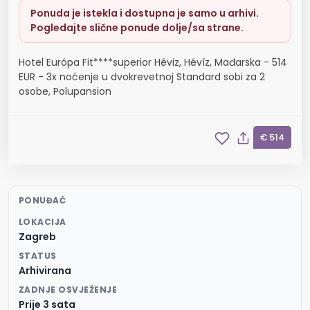
Ponuda je istekla i dostupna je samo u arhivi.
Pogledajte slične ponude dolje/sa strane.
Hotel Európa Fit****superior Héviz, Hévíz, Mađarska - 514
EUR - 3x noćenje u dvokrevetnoj Standard sobi za 2
osobe, Polupansion
€ 514
PONUĐAČ
LOKACIJA
Zagreb
STATUS
Arhivirana
ZADNJE OSVJEŽENJE
Prije 3 sata