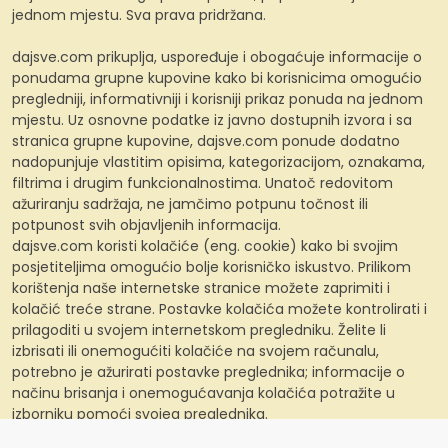
jednom mjestu. Sva prava pridržana.
dajsve.com prikuplja, uspoređuje i obogaćuje informacije o
ponudama grupne kupovine kako bi korisnicima omogućio
pregledniji, informativniji i korisniji prikaz ponuda na jednom
mjestu. Uz osnovne podatke iz javno dostupnih izvora i sa
stranica grupne kupovine, dajsve.com ponude dodatno
nadopunjuje vlastitim opisima, kategorizacijom, oznakama,
filtrima i drugim funkcionalnostima. Unatoč redovitom
ažuriranju sadržaja, ne jamčimo potpunu točnost ili
potpunost svih objavljenih informacija.
dajsve.com koristi kolačiće (eng. cookie) kako bi svojim
posjetiteljima omogućio bolje korisničko iskustvo. Prilikom
korištenja naše internetske stranice možete zaprimiti i
kolačić treće strane. Postavke kolačića možete kontrolirati i
prilagoditi u svojem internetskom pregledniku. Želite li
izbrisati ili onemogućiti kolačiće na svojem računalu,
potrebno je ažurirati postavke preglednika; informacije o
načinu brisanja i onemogućavanja kolačića potražite u
izborniku pomoći svojeg preglednika.