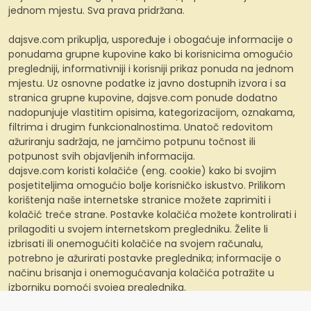
jednom mjestu. Sva prava pridržana.
dajsve.com prikuplja, uspoređuje i obogaćuje informacije o
ponudama grupne kupovine kako bi korisnicima omogućio
pregledniji, informativniji i korisniji prikaz ponuda na jednom
mjestu. Uz osnovne podatke iz javno dostupnih izvora i sa
stranica grupne kupovine, dajsve.com ponude dodatno
nadopunjuje vlastitim opisima, kategorizacijom, oznakama,
filtrima i drugim funkcionalnostima. Unatoč redovitom
ažuriranju sadržaja, ne jamčimo potpunu točnost ili
potpunost svih objavljenih informacija.
dajsve.com koristi kolačiće (eng. cookie) kako bi svojim
posjetiteljima omogućio bolje korisničko iskustvo. Prilikom
korištenja naše internetske stranice možete zaprimiti i
kolačić treće strane. Postavke kolačića možete kontrolirati i
prilagoditi u svojem internetskom pregledniku. Želite li
izbrisati ili onemogućiti kolačiće na svojem računalu,
potrebno je ažurirati postavke preglednika; informacije o
načinu brisanja i onemogućavanja kolačića potražite u
izborniku pomoći svojeg preglednika.