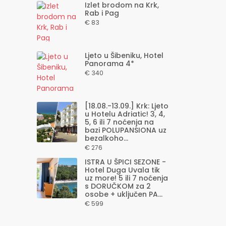
Izlet brodom na Krk,
Rab i Pag
€ 83
Ljeto u Šibeniku, Hotel
Panorama 4*
€ 340
[18.08.-13.09.] Krk: Ljeto
u Hotelu Adriatic! 3, 4,
5, 6 ili 7 noćenja na
bazi POLUPANSIONA uz
bezalkoho...
€ 276
ISTRA U ŠPICI SEZONE -
Hotel Duga Uvala tik
uz more! 5 ili 7 noćenja
s DORUČKOM za 2
osobe + uključen PA...
€ 599