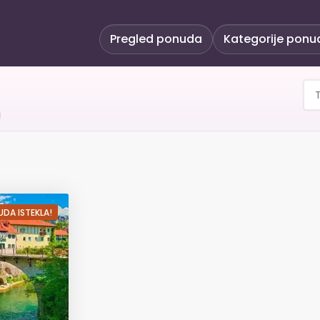
Pregled ponuda
Kategorije ponu
ica - Odmor u dolini H
DA ISTEKLA!