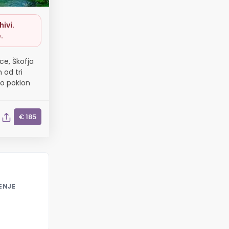
ivi.
.
ce, Škofja
 od tri
o poklon
€ 185
ENJE