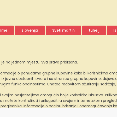
rme
slovenija
Sveti martin
tuhelj
Is
ije na jednom mjestu. Sva prava pridržana.
ormacije o ponudama grupne kupovine kako bi korisnicima omogućio
z javno dostupnih izvora i sa stranica grupne kupovine, dajsv
 drugim funkcionalnostima. Unatoč redovitom ažuriranju sadržaja
i svojim posjetiteljima omogućio bolje korisničko iskustvo. Prili
a možete kontrolirati i prilagoditi u svojem internetskom preglednik
 preglednika; informacije o načinu brisanja i onemogućavanja ko