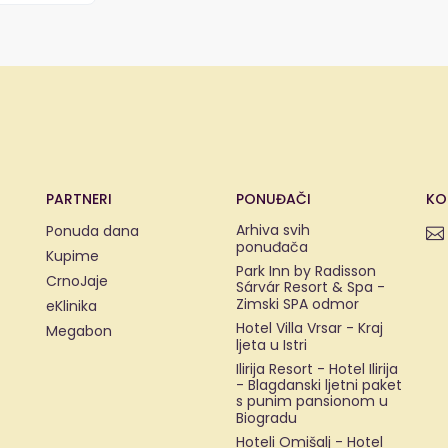
PARTNERI
PONUĐAČI
KO
Arhiva svih
Ponuda dana
ponuđača
Kupime
Park Inn by Radisson
CrnoJaje
Sárvár Resort & Spa -
Zimski SPA odmor
eKlinika
Hotel Villa Vrsar - Kraj
Megabon
ljeta u Istri
Ilirija Resort - Hotel Ilirija
- Blagdanski ljetni paket
s punim pansionom u
Biogradu
Hoteli Omišalj - Hotel