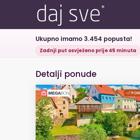
Ukupno imamo 3.454 popusta!
Zadnji put osvježeno prije 45 minuta
Detalji ponude
Apartment Hrastn
PONU