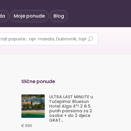
da
Moje ponude
Blog
rastnice, Škofja Loka,
Slične ponude
ULTRA LAST MINUTE u
Tučepima: Bluesun
Hotel Alga 4*! 2 ili 5
punih pansiona za 2
osobe + do 2 djece
GRAT...
€ 690