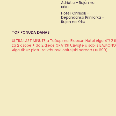
Adriatic - Rujan na
Krku
Hoteli Omišalj -
Depandansa Primorka -
Rujan na Krku
TOP PONUDA DANAS
ULTRA LAST MINUTE u Tučepima: Bluesun Hotel Alga 4*! 2 il
za 2 osobe + do 2 djece GRATIS! Uživajte u sobi s BALKON
Alga tik uz plažu za vrhunski obiteljski odmor! (€ 690)