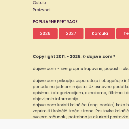
Ostalo
Proizvodi
POPULARNE PRETRAGE
2026
2027
Korčula
Te
Copyright 2011. - 2026. © dajsve.com ®
dajsve.com - sve grupne kupovine, popusti i akc
dajsve.com prikuplja, uspoređuje i obogaćuje inf
ponuda na jednom mjestu. Uz osnovne podatke i
opisima, kategorizacijom, oznakama, filtrima i
objavljenih informacija.
dajsve.com koristi kolačiće (eng. cookie) kako b
zaprimiti i kolačić treće strane. Postavke kolačić
svojem računalu, potrebno je ažurirati postavke
preglednika.