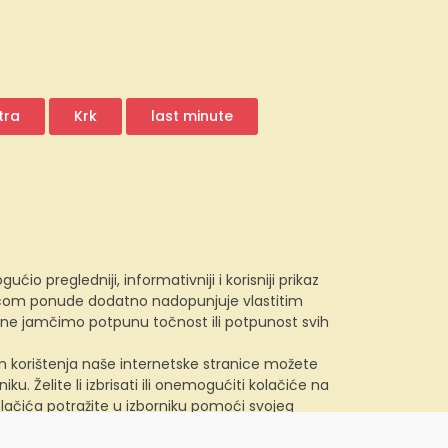
tra
Krk
last minute
 pregledniji, informativniji i korisniji prikaz
e.com ponude dodatno nadopunjuje vlastitim
, ne jamčimo potpunu točnost ili potpunost svih
kom korištenja naše internetske stranice možete
u. Želite li izbrisati ili onemogućiti kolačiće na
lačića potražite u izborniku pomoći svojeg