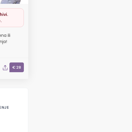
ivi.
.
na ili
nja!
€ 28
ENJE