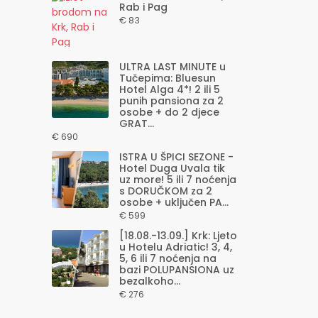
Rab i Pag
€ 83
ULTRA LAST MINUTE u
Tučepima: Bluesun
Hotel Alga 4*! 2 ili 5
punih pansiona za 2
osobe + do 2 djece
GRAT...
€ 690
ISTRA U ŠPICI SEZONE -
Hotel Duga Uvala tik
uz more! 5 ili 7 noćenja
s DORUČKOM za 2
osobe + uključen PA...
€ 599
[18.08.-13.09.] Krk: Ljeto
u Hotelu Adriatic! 3, 4,
5, 6 ili 7 noćenja na
bazi POLUPANSIONA uz
bezalkoho...
€ 276