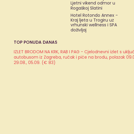
Ljetni vikend odmor u
Rogaškoj Slatini
Hotel Rotondo Annex -
Kraj ljeta u Trogiru uz
vrhunski wellness i SPA
doživljaj
TOP PONUDA DANAS
IZLET BRODOM NA KRK, RAB I PAG - Cjelodnevni izlet s ukl
autobusom iz Zagreba, ručak i piće na brodu, polazak 09.08.
29.08., 05.09. (€ 83)