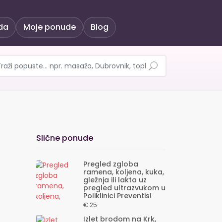
da
Moje ponude
Blog
 koljena ili gležnja u P
Slične ponude
Pregled zgloba
ramena, koljena, kuka,
gležnja ili lakta uz
pregled ultrazvukom u
Poliklinici Preventis!
€ 25
Izlet brodom na Krk,