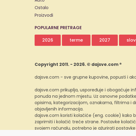
Auto
Ostalo
Proizvodi
POPULARNE PRETRAGE
2026
terme
2027
slov
Copyright 2011. - 2026. © dajsve.com ®
dajsve.com - sve grupne kupovine, popusti i akc
dajsve.com prikuplja, uspoređuje i obogaćuje inf
ponuda na jednom mjestu. Uz osnovne podatke i
opisima, kategorizacijom, oznakama, filtrima i
objavljenih informacija.
dajsve.com koristi kolačiće (eng. cookie) kako b
zaprimiti i kolačić treće strane. Postavke kolačić
svojem računalu, potrebno je ažurirati postavke
preglednika.