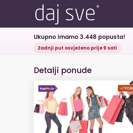
Ukupno imamo 3.448 popusta!
Zadnji put osvježeno prije 9 sati
Detalji ponude
Ultrazvučni pregl
PONU