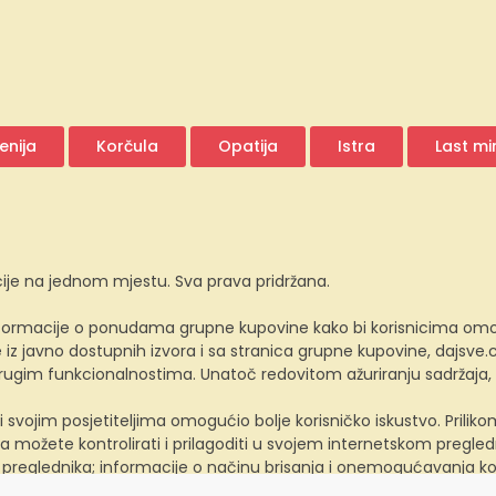
enija
Korčula
Opatija
Istra
Last mi
ije na jednom mjestu. Sva prava pridržana.
ormacije o ponudama grupne kupovine kako bi korisnicima omogućio
z javno dostupnih izvora i sa stranica grupne kupovine, dajsv
 drugim funkcionalnostima. Unatoč redovitom ažuriranju sadržaja
i svojim posjetiteljima omogućio bolje korisničko iskustvo. Prili
a možete kontrolirati i prilagoditi u svojem internetskom preglednik
 preglednika; informacije o načinu brisanja i onemogućavanja ko