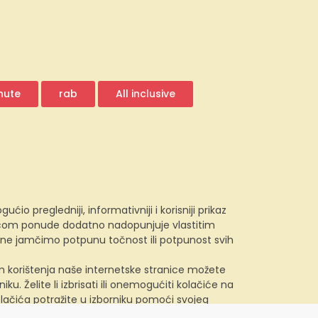
nute
rab
All inclusive
 pregledniji, informativniji i korisniji prikaz
e.com ponude dodatno nadopunjuje vlastitim
, ne jamčimo potpunu točnost ili potpunost svih
kom korištenja naše internetske stranice možete
u. Želite li izbrisati ili onemogućiti kolačiće na
lačića potražite u izborniku pomoći svojeg