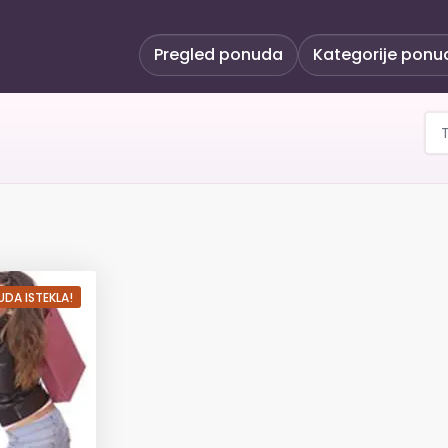
Pregled ponuda
Kategorije ponu
ed zgloba ramena, lakta,
DA ISTEKLA!