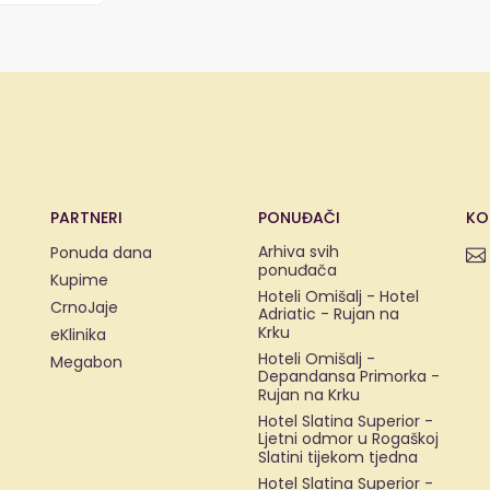
PARTNERI
PONUĐAČI
KO
Arhiva svih
Ponuda dana
ponuđača
Kupime
Hoteli Omišalj - Hotel
CrnoJaje
Adriatic - Rujan na
Krku
eKlinika
Hoteli Omišalj -
Megabon
Depandansa Primorka -
Rujan na Krku
Hotel Slatina Superior -
Ljetni odmor u Rogaškoj
Slatini tijekom tjedna
Hotel Slatina Superior -