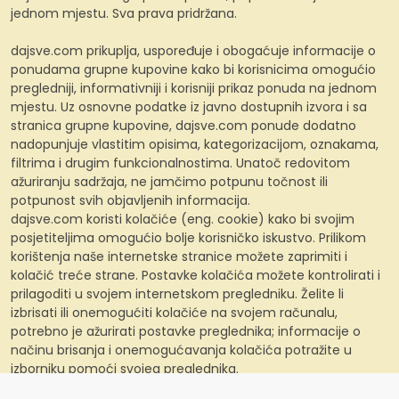
jednom mjestu. Sva prava pridržana.
dajsve.com prikuplja, uspoređuje i obogaćuje informacije o
ponudama grupne kupovine kako bi korisnicima omogućio
pregledniji, informativniji i korisniji prikaz ponuda na jednom
mjestu. Uz osnovne podatke iz javno dostupnih izvora i sa
stranica grupne kupovine, dajsve.com ponude dodatno
nadopunjuje vlastitim opisima, kategorizacijom, oznakama,
filtrima i drugim funkcionalnostima. Unatoč redovitom
ažuriranju sadržaja, ne jamčimo potpunu točnost ili
potpunost svih objavljenih informacija.
dajsve.com koristi kolačiće (eng. cookie) kako bi svojim
posjetiteljima omogućio bolje korisničko iskustvo. Prilikom
korištenja naše internetske stranice možete zaprimiti i
kolačić treće strane. Postavke kolačića možete kontrolirati i
prilagoditi u svojem internetskom pregledniku. Želite li
izbrisati ili onemogućiti kolačiće na svojem računalu,
potrebno je ažurirati postavke preglednika; informacije o
načinu brisanja i onemogućavanja kolačića potražite u
izborniku pomoći svojeg preglednika.