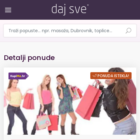
Detalji ponude
[Tuheljske toplice] 3 dana č
PONUDA ISTEKLA!