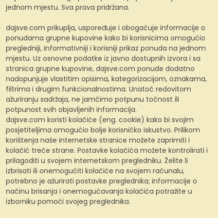
jednom mjestu. Sva prava pridržana.
dajsve.com prikuplja, uspoređuje i obogaćuje informacije o
ponudama grupne kupovine kako bi korisnicima omogućio
pregledniji, informativniji i korisniji prikaz ponuda na jednom
mjestu. Uz osnovne podatke iz javno dostupnih izvora i sa
stranica grupne kupovine, dajsve.com ponude dodatno
nadopunjuje vlastitim opisima, kategorizacijom, oznakama,
filtrima i drugim funkcionalnostima. Unatoč redovitom
ažuriranju sadržaja, ne jamčimo potpunu točnost ili
potpunost svih objavljenih informacija.
dajsve.com koristi kolačiće (eng. cookie) kako bi svojim
posjetiteljima omogućio bolje korisničko iskustvo. Prilikom
korištenja naše internetske stranice možete zaprimiti i
kolačić treće strane. Postavke kolačića možete kontrolirati i
prilagoditi u svojem internetskom pregledniku. Želite li
izbrisati ili onemogućiti kolačiće na svojem računalu,
potrebno je ažurirati postavke preglednika; informacije o
načinu brisanja i onemogućavanja kolačića potražite u
izborniku pomoći svojeg preglednika.