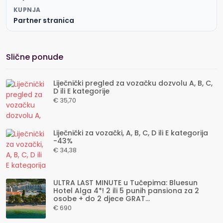
KUPNJA
Partner stranica
Slične ponude
Liječnički pregled za vozačku dozvolu A, B, C,
D ili E kategorije
€ 35,70
Liječnički za vozački, A, B, C, D ili E kategorija
-43%
€ 34,38
ULTRA LAST MINUTE u Tučepima: Bluesun
Hotel Alga 4*! 2 ili 5 punih pansiona za 2
osobe + do 2 djece GRAT...
€ 690