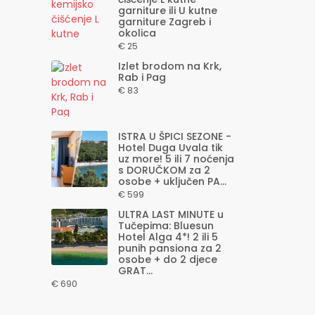
garniture ili U kutne
garniture Zagreb i
okolica
€ 25
Izlet brodom na Krk,
Rab i Pag
€ 83
ISTRA U ŠPICI SEZONE -
Hotel Duga Uvala tik
uz more! 5 ili 7 noćenja
s DORUČKOM za 2
osobe + uključen PA...
€ 599
ULTRA LAST MINUTE u
Tučepima: Bluesun
Hotel Alga 4*! 2 ili 5
punih pansiona za 2
osobe + do 2 djece
GRAT...
€ 690