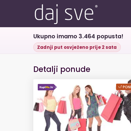
Ukupno imamo 3.464 popusta!
Zadnji put osvježeno prije 2 sata
Detalji ponude
Dubinsko kemijsko
PONU