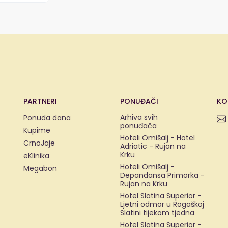
PARTNERI
PONUĐAČI
KO
Arhiva svih
Ponuda dana
ponuđača
Kupime
Hoteli Omišalj - Hotel
CrnoJaje
Adriatic - Rujan na
Krku
eKlinika
Hoteli Omišalj -
Megabon
Depandansa Primorka -
Rujan na Krku
Hotel Slatina Superior -
Ljetni odmor u Rogaškoj
Slatini tijekom tjedna
Hotel Slatina Superior -