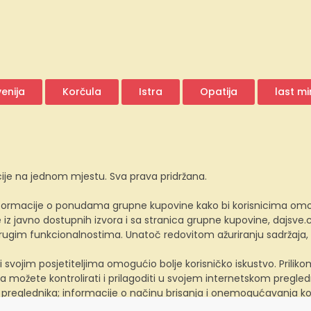
venija
Korčula
Istra
Opatija
last m
ije na jednom mjestu. Sva prava pridržana.
ormacije o ponudama grupne kupovine kako bi korisnicima omogućio
z javno dostupnih izvora i sa stranica grupne kupovine, dajsv
 drugim funkcionalnostima. Unatoč redovitom ažuriranju sadržaja
i svojim posjetiteljima omogućio bolje korisničko iskustvo. Prili
a možete kontrolirati i prilagoditi u svojem internetskom preglednik
 preglednika; informacije o načinu brisanja i onemogućavanja ko