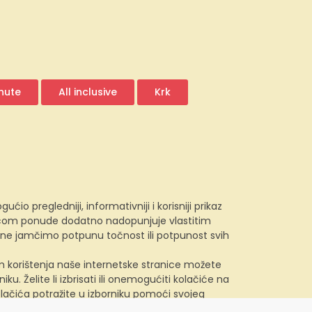
inute
All inclusive
Krk
 pregledniji, informativniji i korisniji prikaz
e.com ponude dodatno nadopunjuje vlastitim
, ne jamčimo potpunu točnost ili potpunost svih
kom korištenja naše internetske stranice možete
u. Želite li izbrisati ili onemogućiti kolačiće na
lačića potražite u izborniku pomoći svojeg