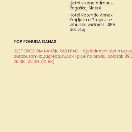
Ljetni vikend odmor u
Rogaškoj Slatini
Hotel Rotondo Annex -
Kraj ljeta u Trogiru uz
vrhunski wellness i SPA
doživljaj
TOP PONUDA DANAS
IZLET BRODOM NA KRK, RAB I PAG - Cjelodnevni izlet s ukl
autobusom iz Zagreba, ručak i piće na brodu, polazak 09.08.
29.08., 05.09. (€ 83)