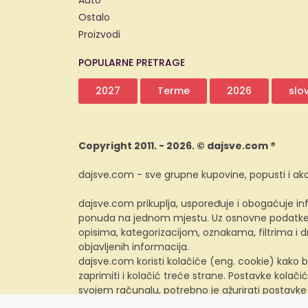
Auto
Ostalo
Proizvodi
POPULARNE PRETRAGE
2027
Terme
2026
slo
Copyright 2011. - 2026. © dajsve.com ®
dajsve.com - sve grupne kupovine, popusti i akc
dajsve.com prikuplja, uspoređuje i obogaćuje inf
ponuda na jednom mjestu. Uz osnovne podatke i
opisima, kategorizacijom, oznakama, filtrima i
objavljenih informacija.
dajsve.com koristi kolačiće (eng. cookie) kako b
zaprimiti i kolačić treće strane. Postavke kolačić
svojem računalu, potrebno je ažurirati postavke
preglednika.