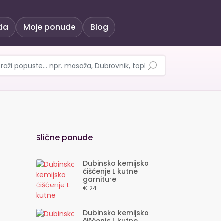
da
Moje ponude
Blog
ure ili trosjeda, dvosj
Slične ponude
Dubinsko kemijsko
čišćenje L kutne
garniture
€ 24
Dubinsko kemijsko
čišćenje L kutne