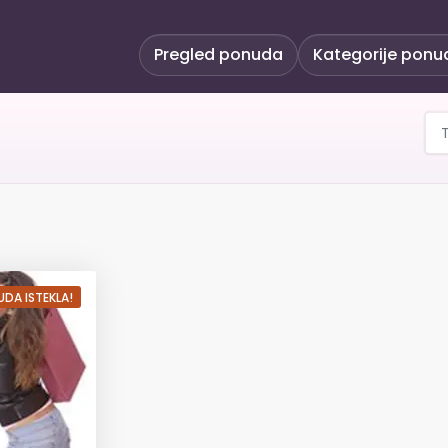
Pregled ponuda
Kategorije ponu
 čišćenje L kutne garnit
DA ISTEKLA!