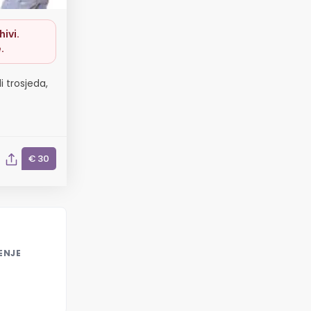
ivi.
.
i trosjeda,
€ 30
ENJE