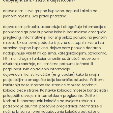
Copyright 2011. - 2026. © dajsve.com ®
dajsve.com - sve grupne kupovine, popusti i akcije na
jednom mjestu. Sva prava pridržana.
dajsve.com prikuplja, uspoređuje i obogaćuje informacije o
ponudama grupne kupovine kako bi korisnicima omogućio
pregledniji, informativniji i korisniji prikaz ponuda na jednom
mjestu. Uz osnovne podatke iz javno dostupnih izvora i sa
stranica grupne kupovine, dajsve.com ponude dodatno
nadopunjuje vlastitim opisima, kategorizacijom, oznakama,
filtrima i drugim funkcionalnostima. Unatoč redovitom
ažuriranju sadržaja, ne jamčimo potpunu točnost ili
potpunost svih objavljenih informacija.
dajsve.com koristi kolačiće (eng. cookie) kako bi svojim
posjetiteljima omogućio bolje korisničko iskustvo. Prilikom
korištenja naše internetske stranice možete zaprimiti i
kolačić treće strane. Postavke kolačića možete kontrolirati i
prilagoditi u svojem internetskom pregledniku. Želite li
izbrisati ili onemogućiti kolačiće na svojem računalu,
potrebno je ažurirati postavke preglednika; informacije o
načinu brisanja i onemogućavanja kolačića potražite u