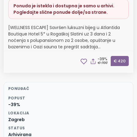
Ponuda je istekla i dostupna je samo u arhivi.
Pogledajte slične ponude dolje/sa strane.
[WELLNESS ESCAPE] Savršen luksuzni bijeg u Atlantida
Boutique Hotel 5* u Rogaškoj Slatini uz 3 dana i 2
noćenja s polupansionom za 2 osobe, opuštanje u
bazenima i Oazi sauna te pregršt sadržaja...
-39%
€ 420
€ 700
PONUĐAČ
POPUST
-39%
LOKACIJA
Zagreb
STATUS
Arhivirana