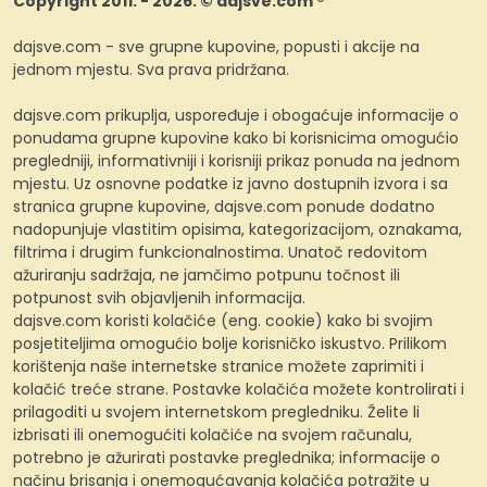
Copyright 2011. - 2026. © dajsve.com ®
dajsve.com - sve grupne kupovine, popusti i akcije na
jednom mjestu. Sva prava pridržana.
dajsve.com prikuplja, uspoređuje i obogaćuje informacije o
ponudama grupne kupovine kako bi korisnicima omogućio
pregledniji, informativniji i korisniji prikaz ponuda na jednom
mjestu. Uz osnovne podatke iz javno dostupnih izvora i sa
stranica grupne kupovine, dajsve.com ponude dodatno
nadopunjuje vlastitim opisima, kategorizacijom, oznakama,
filtrima i drugim funkcionalnostima. Unatoč redovitom
ažuriranju sadržaja, ne jamčimo potpunu točnost ili
potpunost svih objavljenih informacija.
dajsve.com koristi kolačiće (eng. cookie) kako bi svojim
posjetiteljima omogućio bolje korisničko iskustvo. Prilikom
korištenja naše internetske stranice možete zaprimiti i
kolačić treće strane. Postavke kolačića možete kontrolirati i
prilagoditi u svojem internetskom pregledniku. Želite li
izbrisati ili onemogućiti kolačiće na svojem računalu,
potrebno je ažurirati postavke preglednika; informacije o
načinu brisanja i onemogućavanja kolačića potražite u