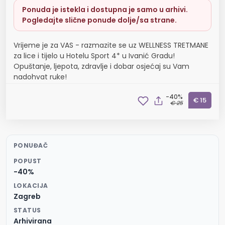
Ponuda je istekla i dostupna je samo u arhivi.
Pogledajte slične ponude dolje/sa strane.
Vrijeme je za VAS - razmazite se uz WELLNESS TRETMANE
za lice i tijelo u Hotelu Sport 4* u Ivanić Gradu!
Opuštanje, ljepota, zdravlje i dobar osjećaj su Vam
nadohvat ruke!
-40%
€ 15
€ 25
PONUĐAČ
POPUST
-40%
LOKACIJA
Zagreb
STATUS
Arhivirana