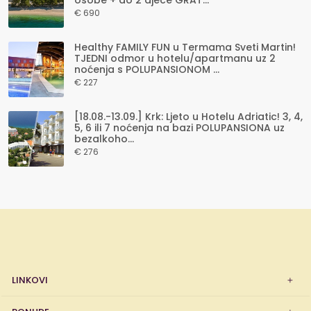
osobe + do 2 djece GRAT...
€ 690
Healthy FAMILY FUN u Termama Sveti Martin!
TJEDNI odmor u hotelu/apartmanu uz 2
noćenja s POLUPANSIONOM ...
€ 227
[18.08.-13.09.] Krk: Ljeto u Hotelu Adriatic! 3, 4,
5, 6 ili 7 noćenja na bazi POLUPANSIONA uz
bezalkoho...
€ 276
LINKOVI