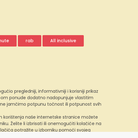
nute
rab
All inclusive
 pregledniji, informativniji i korisniji prikaz
e.com ponude dodatno nadopunjuje vlastitim
, ne jamčimo potpunu točnost ili potpunost svih
kom korištenja naše internetske stranice možete
u. Želite li izbrisati ili onemogućiti kolačiće na
lačića potražite u izborniku pomoći svojeg