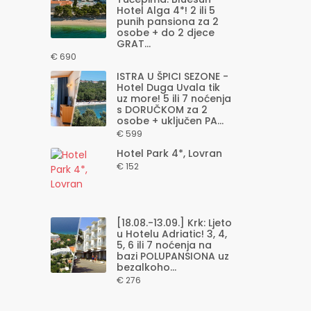
Hotel Alga 4*! 2 ili 5
punih pansiona za 2
osobe + do 2 djece
GRAT...
€ 690
ISTRA U ŠPICI SEZONE -
Hotel Duga Uvala tik
uz more! 5 ili 7 noćenja
s DORUČKOM za 2
osobe + uključen PA...
€ 599
Hotel Park 4*, Lovran
€ 152
[18.08.-13.09.] Krk: Ljeto
u Hotelu Adriatic! 3, 4,
5, 6 ili 7 noćenja na
bazi POLUPANSIONA uz
bezalkoho...
€ 276