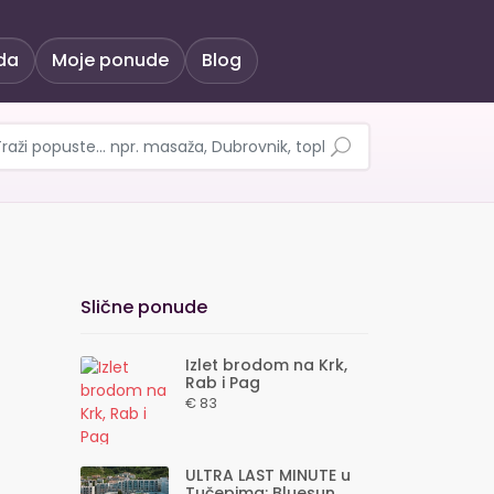
da
Moje ponude
Blog
a kod Nina – Pansion P
Slične ponude
Izlet brodom na Krk,
Rab i Pag
€ 83
ULTRA LAST MINUTE u
Tučepima: Bluesun