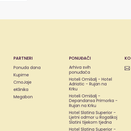
PARTNERI
PONUĐAČI
KO
Arhiva svih
Ponuda dana
ponuđača
Kupime
Hoteli Omišalj - Hotel
CrnoJaje
Adriatic - Rujan na
Krku
eKlinika
Hoteli Omišalj -
Megabon
Depandansa Primorka -
Rujan na Krku
Hotel Slatina Superior -
Ljetni odmor u Rogaškoj
Slatini tijekom tjedna
Hotel Slatina Superior -