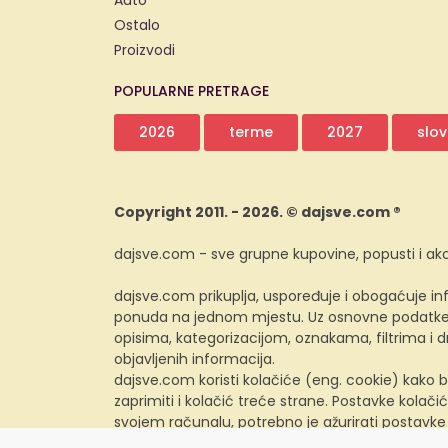
Auto
Ostalo
Proizvodi
POPULARNE PRETRAGE
2026
terme
2027
slov
Copyright 2011. - 2026. © dajsve.com ®
dajsve.com - sve grupne kupovine, popusti i akc
dajsve.com prikuplja, uspoređuje i obogaćuje inf
ponuda na jednom mjestu. Uz osnovne podatke i
opisima, kategorizacijom, oznakama, filtrima i
objavljenih informacija.
dajsve.com koristi kolačiće (eng. cookie) kako b
zaprimiti i kolačić treće strane. Postavke kolačić
svojem računalu, potrebno je ažurirati postavke
preglednika.