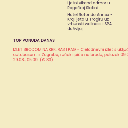
Ljetni vikend odmor u
Rogaškoj Slatini
Hotel Rotondo Annex -
Kraj ljeta u Trogiru uz
vrhunski wellness i SPA
doživljaj
TOP PONUDA DANAS
IZLET BRODOM NA KRK, RAB I PAG - Cjelodnevni izlet s ukl
autobusom iz Zagreba, ručak i piće na brodu, polazak 09.08.
29.08., 05.09. (€ 83)