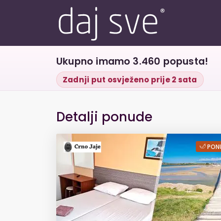
Ukupno imamo 3.460 popusta!
Zadnji put osvježeno prije 2 sata
Detalji ponude
SUPER CIJENA za 
PONU