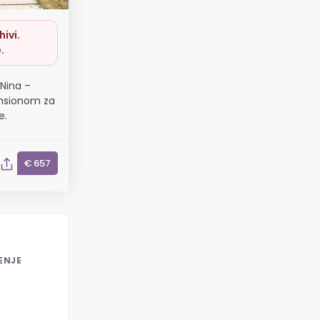
ivi.
.
Nina –
ansionom za
e.
€ 657
ENJE