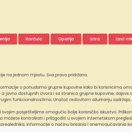
enija
Korčula
Opatija
Istra
Last mi
ije na jednom mjestu. Sva prava pridržana.
ormacije o ponudama grupne kupovine kako bi korisnicima omogućio
z javno dostupnih izvora i sa stranica grupne kupovine, dajsv
 drugim funkcionalnostima. Unatoč redovitom ažuriranju sadržaja
i svojim posjetiteljima omogućio bolje korisničko iskustvo. Prili
a možete kontrolirati i prilagoditi u svojem internetskom preglednik
 preglednika; informacije o načinu brisanja i onemogućavanja ko