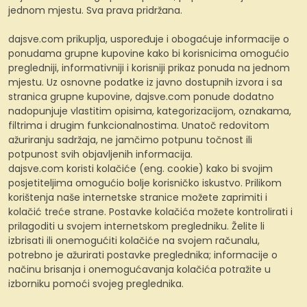
jednom mjestu. Sva prava pridržana.
dajsve.com prikuplja, uspoređuje i obogaćuje informacije o
ponudama grupne kupovine kako bi korisnicima omogućio
pregledniji, informativniji i korisniji prikaz ponuda na jednom
mjestu. Uz osnovne podatke iz javno dostupnih izvora i sa
stranica grupne kupovine, dajsve.com ponude dodatno
nadopunjuje vlastitim opisima, kategorizacijom, oznakama,
filtrima i drugim funkcionalnostima. Unatoč redovitom
ažuriranju sadržaja, ne jamčimo potpunu točnost ili
potpunost svih objavljenih informacija.
dajsve.com koristi kolačiće (eng. cookie) kako bi svojim
posjetiteljima omogućio bolje korisničko iskustvo. Prilikom
korištenja naše internetske stranice možete zaprimiti i
kolačić treće strane. Postavke kolačića možete kontrolirati i
prilagoditi u svojem internetskom pregledniku. Želite li
izbrisati ili onemogućiti kolačiće na svojem računalu,
potrebno je ažurirati postavke preglednika; informacije o
načinu brisanja i onemogućavanja kolačića potražite u
izborniku pomoći svojeg preglednika.