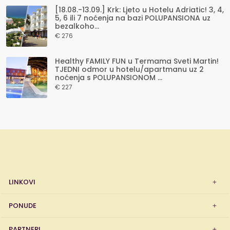
[18.08.-13.09.] Krk: Ljeto u Hotelu Adriatic! 3, 4,
5, 6 ili 7 noćenja na bazi POLUPANSIONA uz
bezalkoho...
€ 276
Healthy FAMILY FUN u Termama Sveti Martin!
TJEDNI odmor u hotelu/apartmanu uz 2
noćenja s POLUPANSIONOM ...
€ 227
LINKOVI
PONUDE
PARTNERI