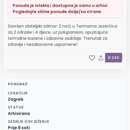
Ponuda je istekla i dostupna je samo u arhivi.
Pogledajte slične ponude dolje/sa strane.
Savršen obiteljski odmor: 2 noći u Termama Jezerčica
za 2 odrasle i 4 djece, uz polupansion, opuštajuće
termalne bazene i zabavne sadržaje. Trenutak za
zdravlje i nezaboravne uspomene!
€ 240
PONUĐAČ
LOKACIJA
Zagreb
STATUS
Arhivirana
ZADNJE OSVJEŽENJE
Prije 8 sati