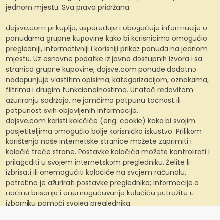
jednom mjestu. Sva prava pridržana.
dajsve.com prikuplja, uspoređuje i obogaćuje informacije o
ponudama grupne kupovine kako bi korisnicima omogućio
pregledniji, informativniji i korisniji prikaz ponuda na jednom
mjestu. Uz osnovne podatke iz javno dostupnih izvora i sa
stranica grupne kupovine, dajsve.com ponude dodatno
nadopunjuje vlastitim opisima, kategorizacijom, oznakama,
filtrima i drugim funkcionalnostima. Unatoč redovitom
ažuriranju sadržaja, ne jamčimo potpunu točnost ili
potpunost svih objavljenih informacija.
dajsve.com koristi kolačiće (eng. cookie) kako bi svojim
posjetiteljima omogućio bolje korisničko iskustvo. Prilikom
korištenja naše internetske stranice možete zaprimiti i
kolačić treće strane. Postavke kolačića možete kontrolirati i
prilagoditi u svojem internetskom pregledniku. Želite li
izbrisati ili onemogućiti kolačiće na svojem računalu,
potrebno je ažurirati postavke preglednika; informacije o
načinu brisanja i onemogućavanja kolačića potražite u
izborniku pomoći svojeg preglednika.