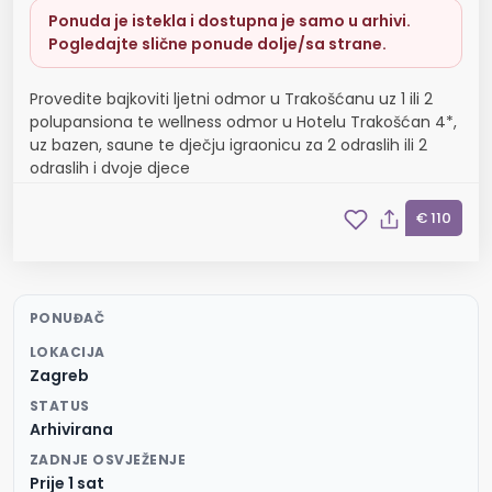
Ponuda je istekla i dostupna je samo u arhivi.
Pogledajte slične ponude dolje/sa strane.
Provedite bajkoviti ljetni odmor u Trakošćanu uz 1 ili 2
polupansiona te wellness odmor u Hotelu Trakošćan 4*,
uz bazen, saune te dječju igraonicu za 2 odraslih ili 2
odraslih i dvoje djece
€ 110
PONUĐAČ
LOKACIJA
Zagreb
STATUS
Arhivirana
ZADNJE OSVJEŽENJE
Prije 1 sat