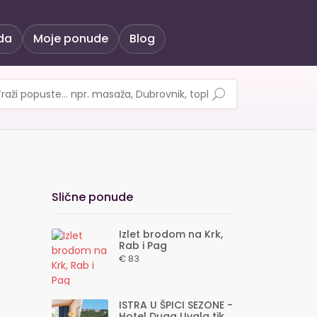
da
Moje ponude
Blog
 otoku u OBONJAN ISLAN
Slične ponude
Izlet brodom na Krk,
Rab i Pag
€ 83
ISTRA U ŠPICI SEZONE -
Hotel Duga Uvala tik