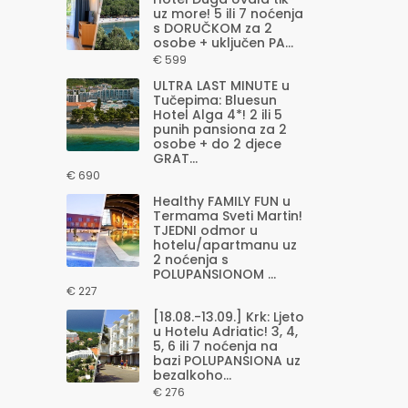
uz more! 5 ili 7 noćenja
s DORUČKOM za 2
osobe + uključen PA...
€ 599
ULTRA LAST MINUTE u
Tučepima: Bluesun
Hotel Alga 4*! 2 ili 5
punih pansiona za 2
osobe + do 2 djece
GRAT...
€ 690
Healthy FAMILY FUN u
Termama Sveti Martin!
TJEDNI odmor u
hotelu/apartmanu uz
2 noćenja s
POLUPANSIONOM ...
€ 227
[18.08.-13.09.] Krk: Ljeto
u Hotelu Adriatic! 3, 4,
5, 6 ili 7 noćenja na
bazi POLUPANSIONA uz
bezalkoho...
€ 276