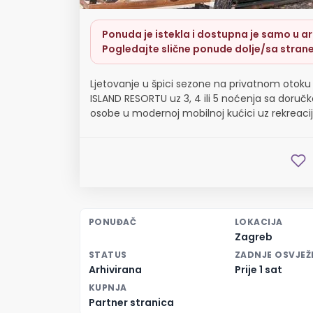
Ponuda je istekla i dostupna je samo u arh
Pogledajte slične ponude dolje/sa strane
Ljetovanje u špici sezone na privatnom otok
ISLAND RESORTU uz 3, 4 ili 5 noćenja sa doruč
osobe u modernoj mobilnoj kućici uz rekreacijs
PONUĐAČ
LOKACIJA
Zagreb
STATUS
ZADNJE OSVJEŽ
Arhivirana
Prije 1 sat
KUPNJA
Partner stranica