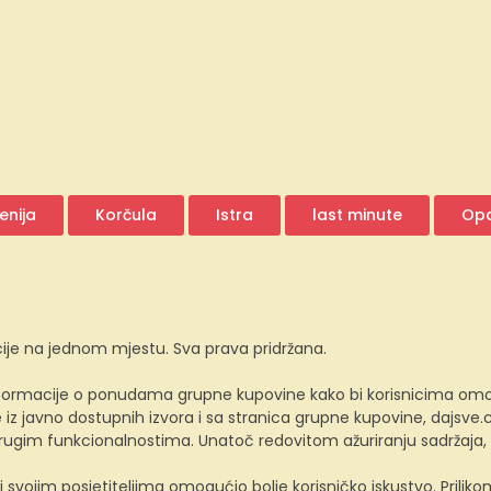
enija
Korčula
Istra
last minute
Opa
ije na jednom mjestu. Sva prava pridržana.
ormacije o ponudama grupne kupovine kako bi korisnicima omogućio
z javno dostupnih izvora i sa stranica grupne kupovine, dajsv
 drugim funkcionalnostima. Unatoč redovitom ažuriranju sadržaja
i svojim posjetiteljima omogućio bolje korisničko iskustvo. Prili