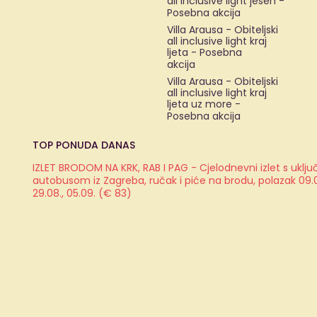
all inclusive light jesen -
Posebna akcija
Villa Arausa - Obiteljski
all inclusive light kraj
ljeta - Posebna
akcija
Villa Arausa - Obiteljski
all inclusive light kraj
ljeta uz more -
Posebna akcija
TOP PONUDA DANAS
IZLET BRODOM NA KRK, RAB I PAG - Cjelodnevni izlet s ukl
autobusom iz Zagreba, ručak i piće na brodu, polazak 09.08.
29.08., 05.09. (€ 83)