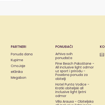
PARTNERI
PONUĐAČI
KO
Arhiva svih
Ponuda dana
ponuđača
Kupime
Pine Beach Pakoštane -
CrnoJaje
All inclusive light odmor
uz sport i prirodu -
eKlinika
Posebna ponuda za
Megabon
obitelji
Hotel Punta Vodice -
Kratki obiteljski all
inclusive light ljetni
odmor
Villa Arausa - Obiteljska