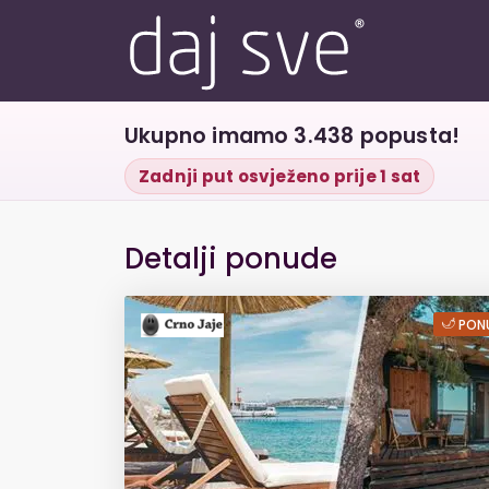
Ukupno imamo 3.438 popusta!
Zadnji put osvježeno prije 1 sat
Detalji ponude
Ljetovanje u špi
PONU