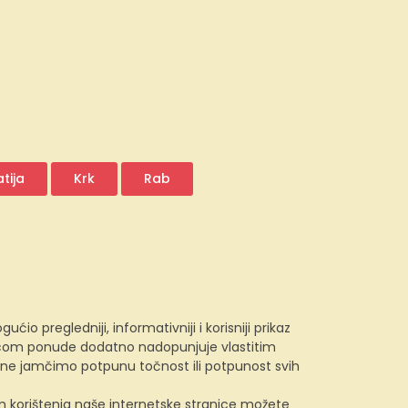
tija
Krk
Rab
 pregledniji, informativniji i korisniji prikaz
e.com ponude dodatno nadopunjuje vlastitim
, ne jamčimo potpunu točnost ili potpunost svih
kom korištenja naše internetske stranice možete