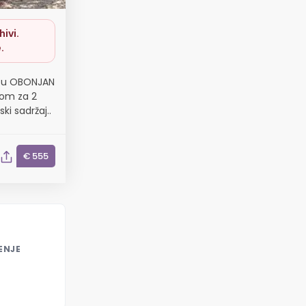
ivi.
.
u u OBONJAN
kom za 2
ki sadržaj..
€ 555
ENJE