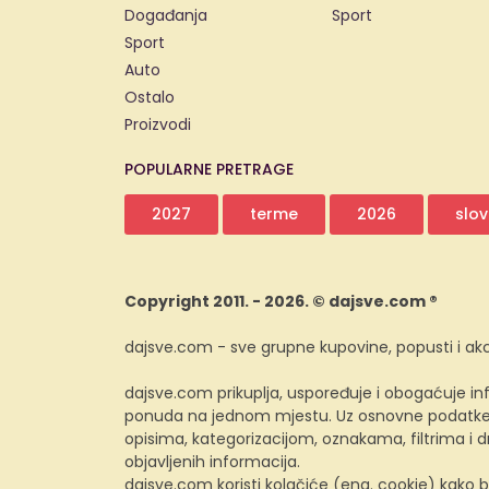
Događanja
Sport
Sport
Auto
Ostalo
Proizvodi
POPULARNE PRETRAGE
2027
terme
2026
slov
Copyright 2011. - 2026. © dajsve.com ®
dajsve.com - sve grupne kupovine, popusti i akc
dajsve.com prikuplja, uspoređuje i obogaćuje inf
ponuda na jednom mjestu. Uz osnovne podatke i
opisima, kategorizacijom, oznakama, filtrima i
objavljenih informacija.
dajsve.com koristi kolačiće (eng. cookie) kako b