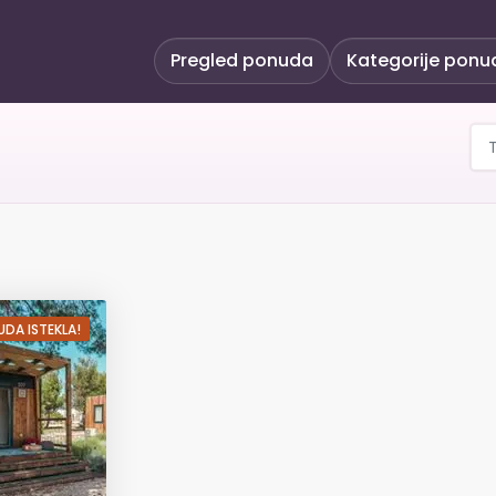
Pregled ponuda
Kategorije ponu
ci sezone na privatnom
DA ISTEKLA!