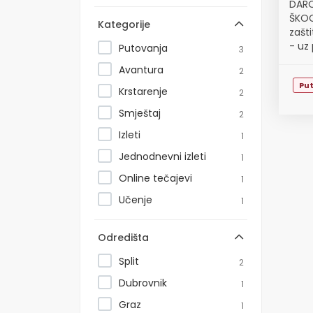
DARO
ŠKOC
Kategorije
zašt
- uz 
Putovanja
3
Avantura
2
Pu
Krstarenje
2
Smještaj
2
Izleti
1
Jednodnevni izleti
1
Online tečajevi
1
Učenje
1
Odredišta
Split
2
Dubrovnik
1
Graz
1