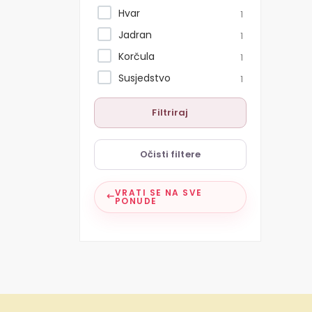
Hvar
1
Jadran
1
Korčula
1
Susjedstvo
1
Filtriraj
Očisti filtere
VRATI SE NA SVE
PONUDE