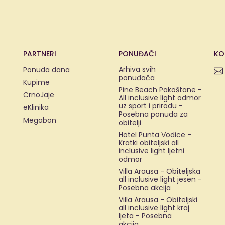
PARTNERI
PONUĐAČI
KO
Arhiva svih
Ponuda dana
ponuđača
Kupime
Pine Beach Pakoštane -
CrnoJaje
All inclusive light odmor
uz sport i prirodu -
eKlinika
Posebna ponuda za
Megabon
obitelji
Hotel Punta Vodice -
Kratki obiteljski all
inclusive light ljetni
odmor
Villa Arausa - Obiteljska
all inclusive light jesen -
Posebna akcija
Villa Arausa - Obiteljski
all inclusive light kraj
ljeta - Posebna
akcija