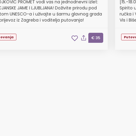
JKOVIĆ PROMET vodi vas na jednodnevni izlet:
[15.-18
JANSKE JAME I LJUBLJANA! Doživite prirodu pod
Spirito
itom UNESCO-a i uživajte u šarmu glavnog grada
ručka i
prijevoz iz Zagreba i voditelja putovanja!
Vis i Bi
tovanja
Putov
€ 35