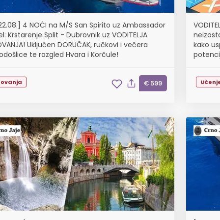
-22.08.] 4 NOĆI na M/S San Spirito uz Ambassador
VODITEL
el: Krstarenje Split - Dubrovnik uz VODITELJA
neizost
VANJA! Uključen DORUČAK, ručkovi i večera
kako us
odošlice te razgled Hvara i Korčule!
potenci
niz razli
tovanja
Učenj
€ 599