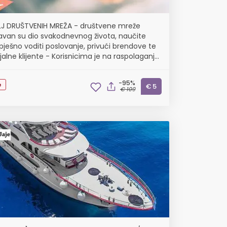
J DRUŠTVENIH MREŽA - društvene mreže
avan su dio svakodnevnog života, naučite
pješno voditi poslovanje, privući brendove te
jalne klijente - Korisnicima je na raspolaganju
čitih opcija certifikacije
-95%
e
€ 5
€ 109