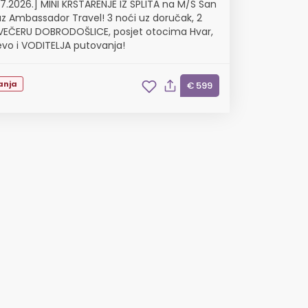
.07.2026.] MINI KRSTARENJE IZ SPLITA na M/S San
 uz Ambassador Travel! 3 noći uz doručak, 2
 VEČERU DOBRODOŠLICE, posjet otocima Hvar,
ševo i VODITELJA putovanja!
anja
€ 599