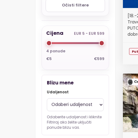
Očisti filtere
[18.
Trav
PUTO
Cijena
EUR 5 - EUR 599
dobr
4 ponude
Pu
€5
€599
Blizu mene
Udaljenost
Odaberite udaljenost i kliknite
Filtriraj ako želite uključiti
ponude blizu vas.