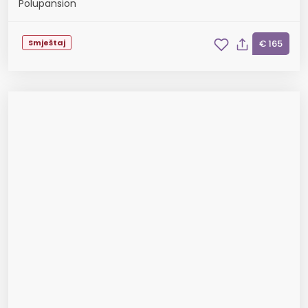
Polupansion
Smještaj
€ 165