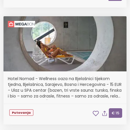
Hotel Nomad - Wellness oaza na Bjelašnici tijekom
tjedna, Bjelašnica, Sarajevo, Bosna i Hercegovina - 15 EUR
- Ulaz u SPA centar (bazen, tri vrste sauna: turska, finska
i bio – samo za odrasle, fitness – samo za odrasle, relax
zona i Kneipp klupa) u traja...
Putovanja
€ 15