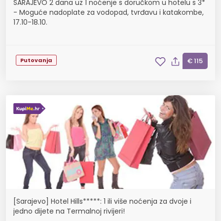
SARAJEVO 2 dana uz 1 noćenje s doručkom u hotelu s 3*
- Moguće nadoplate za vodopad, tvrđavu i katakombe,
17.10-18.10.
Putovanja
€ 115
[Sarajevo] Hotel Hills*****: 1 ili više noćenja za dvoje i
jedno dijete na Termalnoj rivijeri!