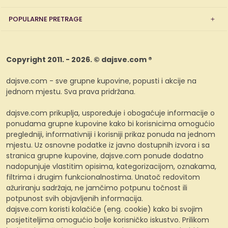
POPULARNE PRETRAGE
Copyright 2011. - 2026. © dajsve.com ®
dajsve.com - sve grupne kupovine, popusti i akcije na
jednom mjestu. Sva prava pridržana.
dajsve.com prikuplja, uspoređuje i obogaćuje informacije o
ponudama grupne kupovine kako bi korisnicima omogućio
pregledniji, informativniji i korisniji prikaz ponuda na jednom
mjestu. Uz osnovne podatke iz javno dostupnih izvora i sa
stranica grupne kupovine, dajsve.com ponude dodatno
nadopunjuje vlastitim opisima, kategorizacijom, oznakama,
filtrima i drugim funkcionalnostima. Unatoč redovitom
ažuriranju sadržaja, ne jamčimo potpunu točnost ili
potpunost svih objavljenih informacija.
dajsve.com koristi kolačiće (eng. cookie) kako bi svojim
posjetiteljima omogućio bolje korisničko iskustvo. Prilikom