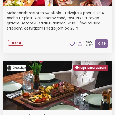
Makedonski restoran Sv. Nikola - uživajte u ponudi za 4
osobe uz platu Aleksandrov mač, tavu Nikola, tavče
gravče, sezonsku salatu i domaci kruh - Živa muzika
srijedom, četvrtkom i nedjeljom od 20 h
-46%
Hrana
€ 49
€ 90
Popularno danas