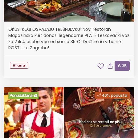
OKUSI KOJI OSVAJAJU TREŠNJEVKU! Novi restoran
Magazinska klet donosi legendarne PLATE Leskovački voz
za 2 ili 4 osobe već od samo 35 €! Dođite na vrhunski
ROŠTILJ u Zagrebu!
Hrana
€ 35
46% popusta