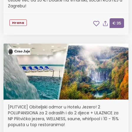
osobe već od 35 €! Dođite na vrhunski, sočan ROŠTILJ u
Zagrebu!
Hrana
€ 35
[PLITVICE] Obiteljski odmor u Hotelu Jezero! 2
POLUPANSIONA za 2 odraslih i do 2 djece + ULAZNICE za
NP Plitvička jezera, WELLNESS, saune, whirlpool i 10 - 15%
popusta u top restoranima!