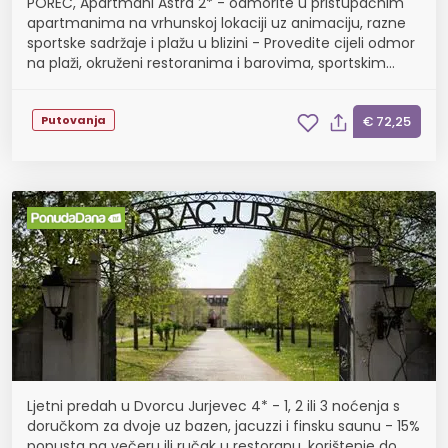
POREČ, Apartmani Astra 2* - odmorite u pristupačnim
apartmanima na vrhunskoj lokaciji uz animaciju, razne
sportske sadržaje i plažu u blizini - Provedite cijeli odmor
na plaži, okruženi restoranima i barovima, sportskim
terenima i veselim noćnim životom P...
Putovanja
€ 72,25
Ljetni predah u Dvorcu Jurjevec 4* - 1, 2 ili 3 noćenja s
doručkom za dvoje uz bazen, jacuzzi i finsku saunu - 15%
popusta na večeru ili ručak u restoranu, korištenje do