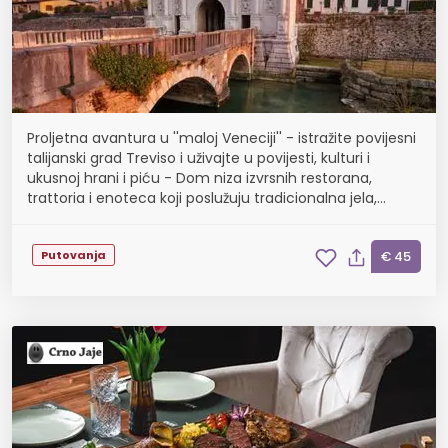
Proljetna avantura u ''maloj Veneciji'' - istražite povijesni
talijanski grad Treviso i uživajte u povijesti, kulturi i
ukusnoj hrani i piću - Dom niza izvrsnih restorana,
trattoria i enoteca koji poslužuju tradicionalna jela,
polazak 29.08., 26.09., 31.1...
Putovanja
€ 45