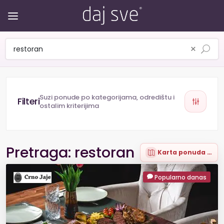
×
Suzi ponude po kategorijama, odredištu i
ostalim kriterijima
Pretraga: restoran
Karta ponuda (69)
Popularno danas