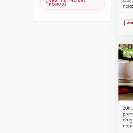
Otkri
VRATI SE NA SVE
PONUDE
nalaz
Zdr
ZUPČ
prom
drug
nate
roli