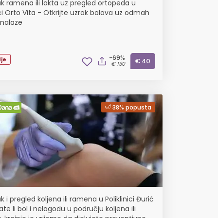
uk ramena ili lakta uz pregled ortopeda u
ici Orto Vita - Otkrijte uzrok bolova uz odmah
nalaze
-69%
je
€ 40
€ 130
38% popusta
k i pregled koljena ili ramena u Poliklinici Đurić
te li bol i nelagodu u području koljena ili