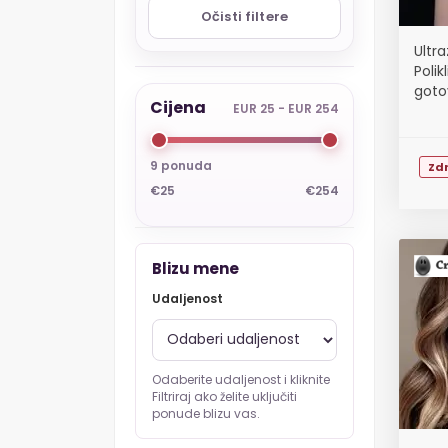
Očisti filtere
Ultr
Polik
goto
Cijena
EUR 25 - EUR 254
9 ponuda
Zdr
€25
€254
Blizu mene
Udaljenost
Odaberite udaljenost i kliknite
Filtriraj ako želite uključiti
ponude blizu vas.