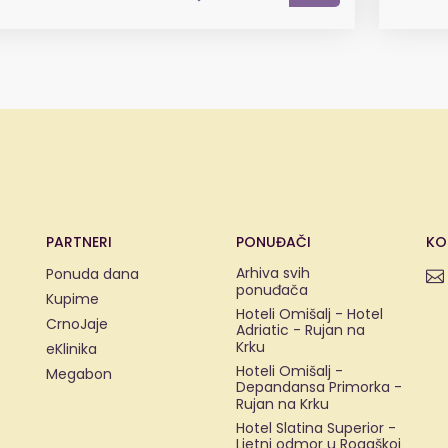
PARTNERI
PONUĐAČI
KO
Arhiva svih
Ponuda dana
ponuđača
Kupime
Hoteli Omišalj - Hotel
CrnoJaje
Adriatic - Rujan na
Krku
eKlinika
Hoteli Omišalj -
Megabon
Depandansa Primorka -
Rujan na Krku
Hotel Slatina Superior -
Ljetni odmor u Rogaškoj