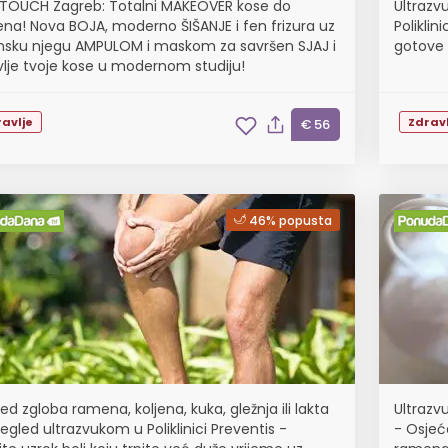
 TOUCH Zagreb: Totalni MAKEOVER kose do
Ultrazv
na! Nova BOJA, moderno ŠIŠANJE i fen frizura uz
Poliklin
nsku njegu AMPULOM i maskom za savršen SJAJ i
gotove 
vlje tvoje kose u modernom studiju!
avlje
Zdravl
€ 56
46% popusta
ed zgloba ramena, koljena, kuka, gležnja ili lakta
Ultrazvu
egled ultrazvukom u Poliklinici Preventis -
- Osjeća