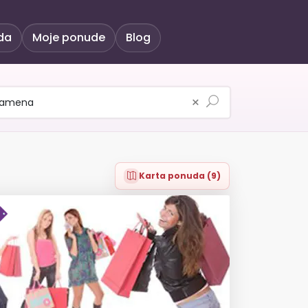
da
Moje ponude
Blog
×
Karta ponuda (9)