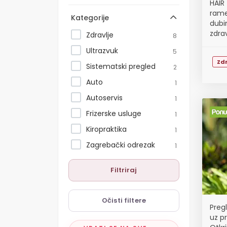
HAIR
rame
Kategorije
dubi
zdra
Zdravlje
8
Ultrazvuk
5
Zdr
Sistematski pregled
2
Auto
1
Autoservis
1
Frizerske usluge
1
Kiropraktika
1
Zagrebački odrezak
1
Filtriraj
Očisti filtere
Pregl
uz pr