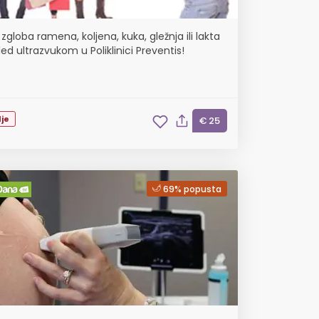
zgloba ramena, koljena, kuka, gležnja ili lakta
ed ultrazvukom u Poliklinici Preventis!
je
€ 25
69% popusta