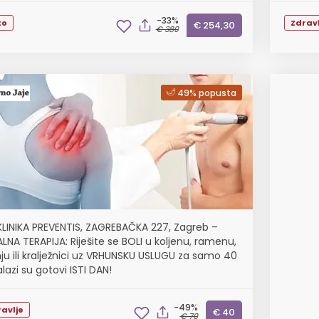
-33%
to
Zdravl
€ 254,30
€ 380
49% popusta
KLINIKA PREVENTIS, ZAGREBAČKA 227, Zagreb –
ALNA TERAPIJA: Riješite se BOLI u koljenu, ramenu,
nju ili kralježnici uz VRHUNSKU USLUGU za samo 40
lazi su gotovi ISTI DAN!
-49%
avlje
€ 40
€ 70