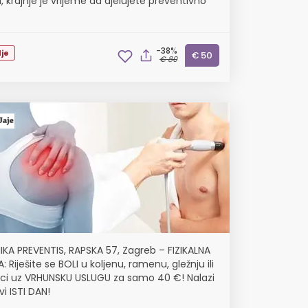
 krajnje je vrijeme da djelujete preventivno
-38%
je
€ 50
€ 80
NIKA PREVENTIS, RAPSKA 57, Zagreb – FIZIKALNA
: Riješite se BOLI u koljenu, ramenu, gležnju ili
nici uz VRHUNSKU USLUGU za samo 40 €! Nalazi
i ISTI DAN!