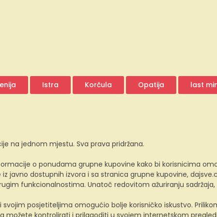
enija
Istra
Korčula
Opatija
last mi
ije na jednom mjestu. Sva prava pridržana.
ormacije o ponudama grupne kupovine kako bi korisnicima omogućio
z javno dostupnih izvora i sa stranica grupne kupovine, dajsv
 drugim funkcionalnostima. Unatoč redovitom ažuriranju sadržaja
i svojim posjetiteljima omogućio bolje korisničko iskustvo. Prili
a možete kontrolirati i prilagoditi u svojem internetskom preglednik