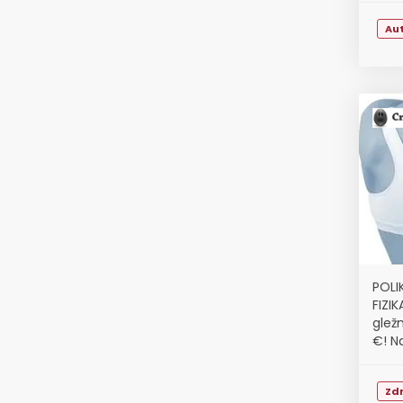
Au
POLI
FIZIK
glež
€! Na
Zdr