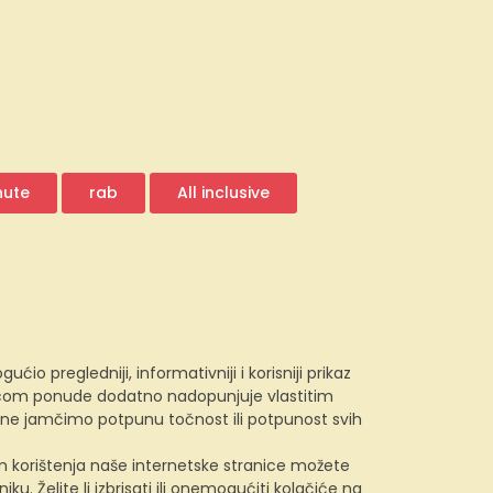
nute
rab
All inclusive
 pregledniji, informativniji i korisniji prikaz
e.com ponude dodatno nadopunjuje vlastitim
, ne jamčimo potpunu točnost ili potpunost svih
kom korištenja naše internetske stranice možete
u. Želite li izbrisati ili onemogućiti kolačiće na