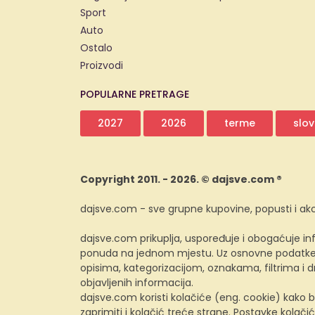
Sport
Auto
Ostalo
Proizvodi
POPULARNE PRETRAGE
2027
2026
terme
slov
Copyright 2011. - 2026. © dajsve.com ®
dajsve.com - sve grupne kupovine, popusti i akc
dajsve.com prikuplja, uspoređuje i obogaćuje inf
ponuda na jednom mjestu. Uz osnovne podatke i
opisima, kategorizacijom, oznakama, filtrima i
objavljenih informacija.
dajsve.com koristi kolačiće (eng. cookie) kako b
zaprimiti i kolačić treće strane. Postavke kolačić