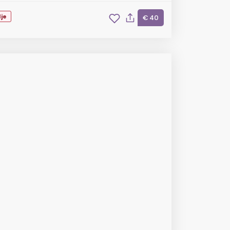
je
€ 40