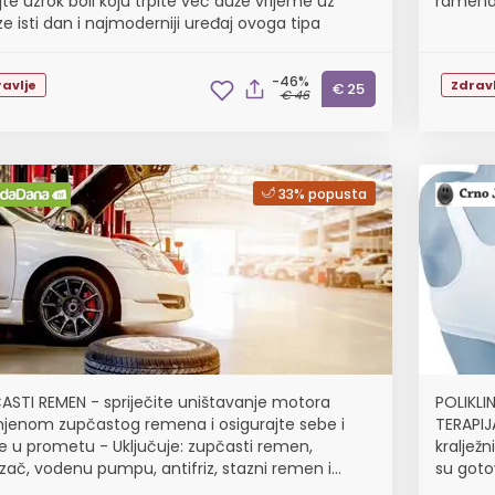
jte uzrok boli koju trpite već duže vrijeme uz
ramena,
e isti dan i najmoderniji uređaj ovoga tipa
-46%
avlje
Zdravl
€ 25
€ 46
33% popusta
ASTI REMEN - spriječite uništavanje motora
POLIKLI
jenom zupčastog remena i osigurajte sebe i
TERAPIJA
e u prometu - Uključuje: zupčasti remen,
kraljež
zač, vodenu pumpu, antifriz, stazni remen i
su gotov
cu staznog remena