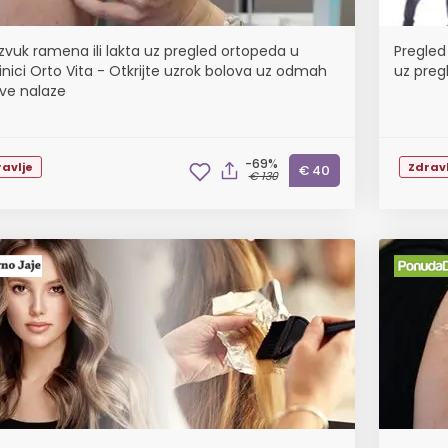
azvuk ramena ili lakta uz pregled ortopeda u
Pregled 
linici Orto Vita - Otkrijte uzrok bolova uz odmah
uz pregl
ve nalaze
-69%
avlje
Zdravl
€ 40
€ 130