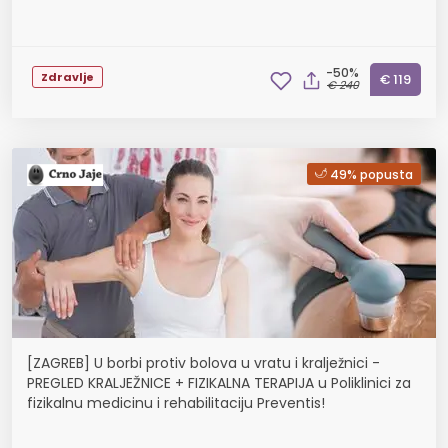
-50%
Zdravlje
€ 119
€ 240
49% popusta
[ZAGREB] U borbi protiv bolova u vratu i kralježnici -
PREGLED KRALJEŽNICE + FIZIKALNA TERAPIJA u Poliklinici za
fizikalnu medicinu i rehabilitaciju Preventis!