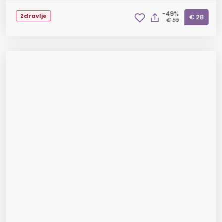
-49%
Zdravlje
€ 28
€ 55