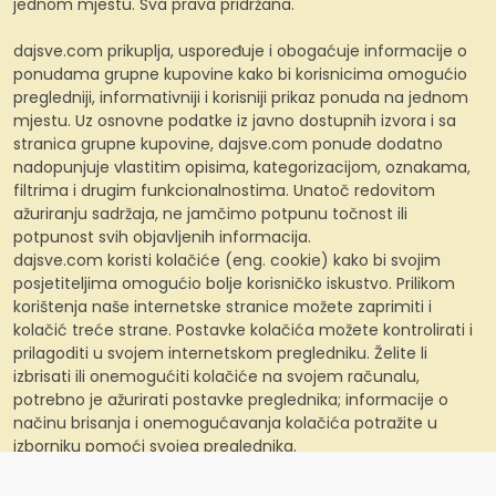
jednom mjestu. Sva prava pridržana.
dajsve.com prikuplja, uspoređuje i obogaćuje informacije o
ponudama grupne kupovine kako bi korisnicima omogućio
pregledniji, informativniji i korisniji prikaz ponuda na jednom
mjestu. Uz osnovne podatke iz javno dostupnih izvora i sa
stranica grupne kupovine, dajsve.com ponude dodatno
nadopunjuje vlastitim opisima, kategorizacijom, oznakama,
filtrima i drugim funkcionalnostima. Unatoč redovitom
ažuriranju sadržaja, ne jamčimo potpunu točnost ili
potpunost svih objavljenih informacija.
dajsve.com koristi kolačiće (eng. cookie) kako bi svojim
posjetiteljima omogućio bolje korisničko iskustvo. Prilikom
korištenja naše internetske stranice možete zaprimiti i
kolačić treće strane. Postavke kolačića možete kontrolirati i
prilagoditi u svojem internetskom pregledniku. Želite li
izbrisati ili onemogućiti kolačiće na svojem računalu,
potrebno je ažurirati postavke preglednika; informacije o
načinu brisanja i onemogućavanja kolačića potražite u
izborniku pomoći svojeg preglednika.