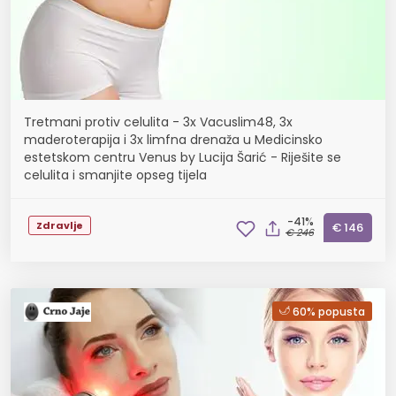
Tretmani protiv celulita - 3x Vacuslim48, 3x
maderoterapija i 3x limfna drenaža u Medicinsko
estetskom centru Venus by Lucija Šarić - Riješite se
celulita i smanjite opseg tijela
-41%
Zdravlje
€ 146
€ 246
60% popusta