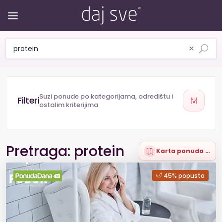
×
Suzi ponude po kategorijama, odredištu i
ostalim kriterijima
Pretraga: protein
Karta ponuda (9)
45% popusta