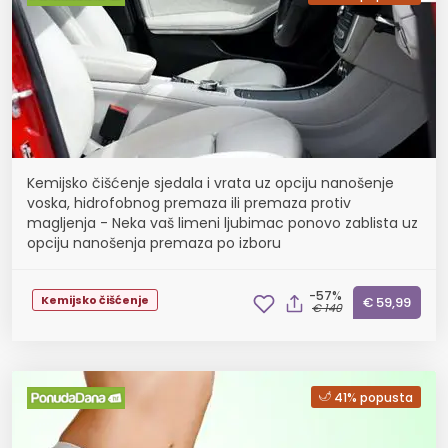
Kemijsko čišćenje sjedala i vrata uz opciju nanošenje
voska, hidrofobnog premaza ili premaza protiv
magljenja - Neka vaš limeni ljubimac ponovo zablista uz
opciju nanošenja premaza po izboru
-57%
Kemijsko čišćenje
€ 59,99
€ 140
41% popusta