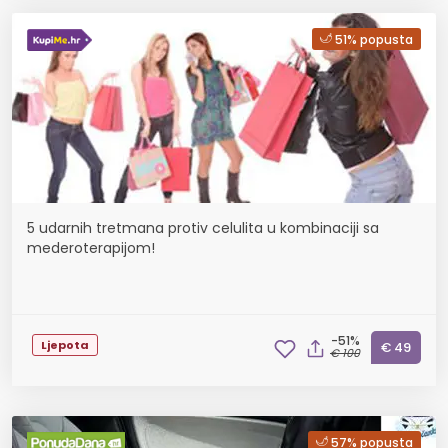
51% popusta
5 udarnih tretmana protiv celulita u kombinaciji sa
mederoterapijom!
-51%
Ljepota
€ 49
€ 100
57% popusta