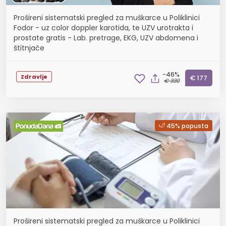
Prošireni sistematski pregled za muškarce u Poliklinici
Fodor - uz color doppler karotida, te UZV urotrakta i
prostate gratis - Lab. pretrage, EKG, UZV abdomena i
štitnjače
-46%
Zdravlje
€ 177
€ 330
45% popusta
Prošireni sistematski pregled za muškarce u Poliklinici