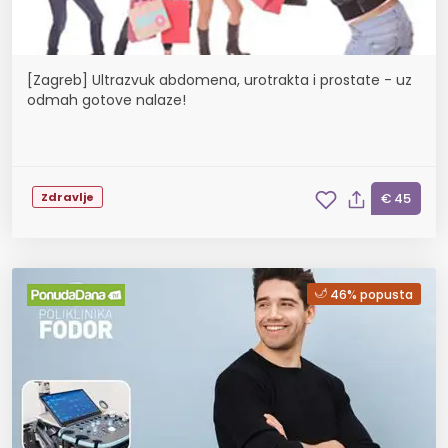
[Zagreb] Ultrazvuk abdomena, urotrakta i prostate - uz
odmah gotove nalaze!
Zdravlje
€ 45
46% popusta