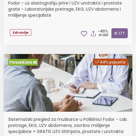
Fodor - uz elastografiju jetre i UZV urotrakta i prostate
gratis - Laboratorijske pretrage, EKG, UZV abdomena i
mišljenje specijaliste
-45%
Zdravlje
€ 177
€ 320
44% popusta
Sistematski pregled za muškarce u Poliklinici Fodor - Lab.
pretrage, EKG, UZV abdomena, završno mišljenje
specijaliste + GRATIS UZV štitnjače, prostate i urotrakta