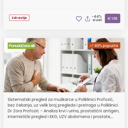
-44%
Zdravlje
€ 135
€ 240
40% popusta
Sistematski pregled za muškarce u Poliklinici Profozić,
bez čekanja, uz velik broj pregleda i pretraga u Poliklinici
Dr Zora Profozić - Analiza krvi i urina, prostatični antigen,
internistički pregled i EKG, UZV abdomena i prostate,
spirometrija ili pregl...