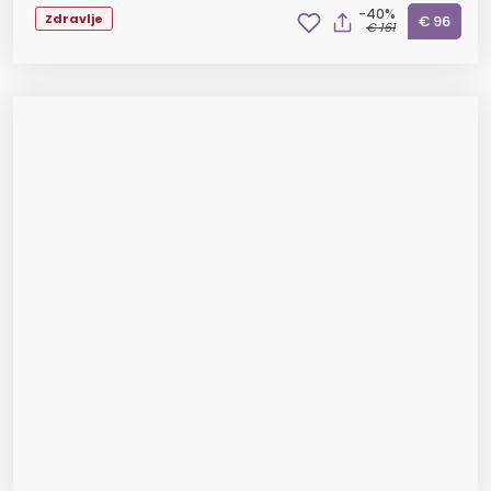
-40%
Zdravlje
€ 96
€ 161