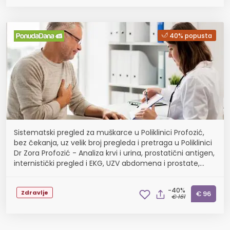
40% popusta
Sistematski pregled za muškarce u Poliklinici Profozić,
bez čekanja, uz velik broj pregleda i pretraga u Poliklinici
Dr Zora Profozić - Analiza krvi i urina, prostatični antigen,
internistički pregled i EKG, UZV abdomena i prostate,
spirometrija ili pregl...
-40%
Zdravlje
€ 96
€ 161