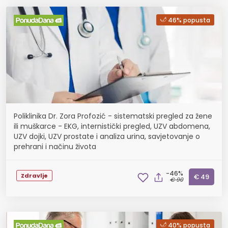
46% popusta
Poliklinika Dr. Zora Profozić - sistematski pregled za žene
ili muškarce - EKG, internistički pregled, UZV abdomena,
UZV dojki, UZV prostate i analiza urina, savjetovanje o
prehrani i načinu života
-46%
Zdravlje
€ 49
€ 90
40% popusta