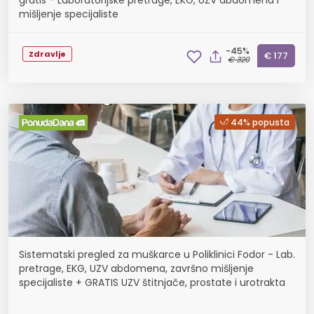
gratis - Laboratorijske pretrage, EKG, UZV abdomena i
mišljenje specijaliste
-45%
Zdravlje
€ 177
€ 320
44% popusta
Sistematski pregled za muškarce u Poliklinici Fodor - Lab.
pretrage, EKG, UZV abdomena, završno mišljenje
specijaliste + GRATIS UZV štitnjače, prostate i urotrakta