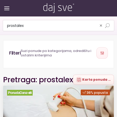
×
Suzi ponude po kategorijama, odredištu i
ostalim kriterijima
Pretraga: prostalex
Karta ponuda (8)
36% popusta