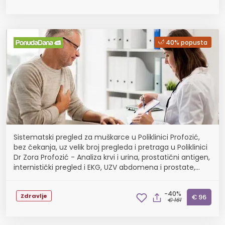
40% popusta
Sistematski pregled za muškarce u Poliklinici Profozić,
bez čekanja, uz velik broj pregleda i pretraga u Poliklinici
Dr Zora Profozić - Analiza krvi i urina, prostatični antigen,
internistički pregled i EKG, UZV abdomena i prostate,
spirometrija ili pregl...
-40%
Zdravlje
€ 96
€ 161