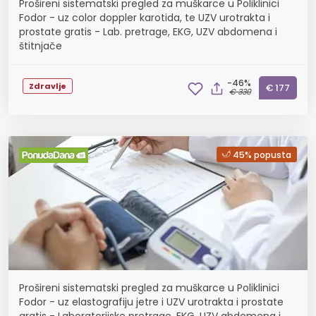
Prošireni sistematski pregled za muškarce u Poliklinici
Fodor - uz color doppler karotida, te UZV urotrakta i
prostate gratis - Lab. pretrage, EKG, UZV abdomena i
štitnjače
-46%
Zdravlje
€ 177
€ 330
45% popusta
Prošireni sistematski pregled za muškarce u Poliklinici
Fodor - uz elastografiju jetre i UZV urotrakta i prostate