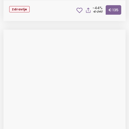
-44%
Zdravlje
€ 135
€ 240