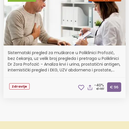
Sistematski pregled za muškarce u Poliklinici Profozić,
bez čekanja, uz velik broj pregleda i pretraga u Poliklinici
Dr Zora Profozić - Analiza krvi i urina, prostatični antigen,
internistički pregled i EKG, UZV abdomena i prostate,
spirometrija ili pregl...
-40%
Zdravlje
€ 96
€ 161