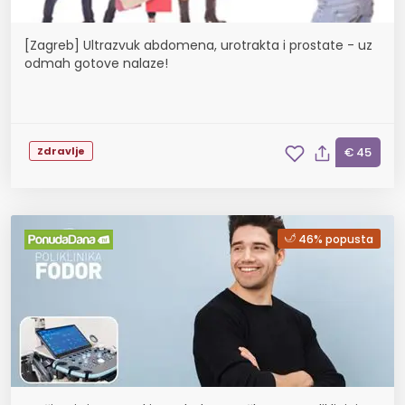
[Zagreb] Ultrazvuk abdomena, urotrakta i prostate - uz
odmah gotove nalaze!
Zdravlje
€ 45
46% popusta