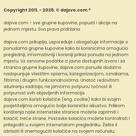
Copyright 2011. - 2026. © dajsve.com ®
dajsve.com - sve grupne kupovine, popusti i akcije na
jednom mjestu. Sva prava pridržana.
dajsve.com prikuplja, uspoređuje i obogaćuje informacije o
ponudama grupne kupovine kako bi korisnicima omogućio
pregledniji, informativniji i korisniji prikaz ponuda na jednom
mjestu. Uz osnovne podatke iz javno dostupnih izvora i sa
stranica grupne kupovine, dajsve.com ponude dodatno
nadopunjuje vlastitim opisima, kategorizacijom, oznakama,
filtrima i drugim funkcionalnostima. Unatoč redovitom
ažuriranju sadržaja, ne jamčimo potpunu točnost ili
potpunost svih objavljenih informacija.
dajsve.com koristi kolačiće (eng. cookie) kako bi svojim
posjetiteljima omogućio bolje korisničko iskustvo. Prilikom
korištenja naše internetske stranice možete zaprimiti i
kolačić treće strane. Postavke kolačića možete kontrolirati i
prilagoditi u svojem internetskom pregledniku. Želite li
izbrisati ili onemogućiti kolačiće na svojem računalu,