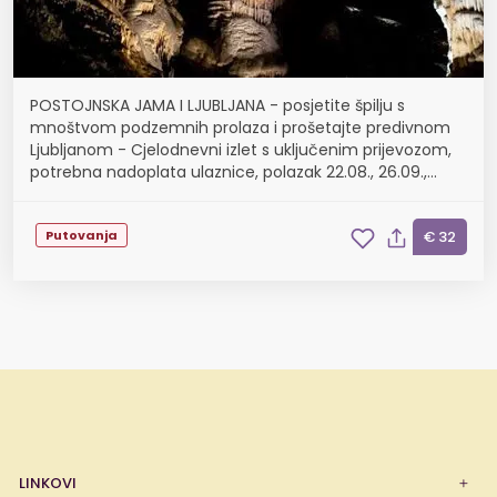
POSTOJNSKA JAMA I LJUBLJANA - posjetite špilju s
mnoštvom podzemnih prolaza i prošetajte predivnom
Ljubljanom - Cjelodnevni izlet s uključenim prijevozom,
potrebna nadoplata ulaznice, polazak 22.08., 26.09.,
24.10. i 21.11.
Putovanja
€ 32
LINKOVI