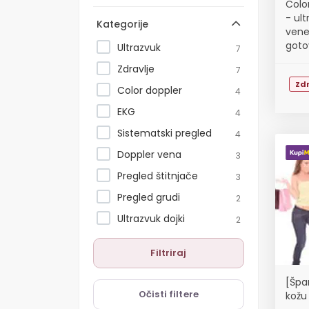
Colo
- ul
Kategorije
vene
goto
Ultrazvuk
7
Zdravlje
7
Zdr
Color doppler
4
EKG
4
Sistematski pregled
4
Doppler vena
3
Pregled štitnjače
3
Pregled grudi
2
Ultrazvuk dojki
2
Filtriraj
[Špa
Očisti filtere
kožu 