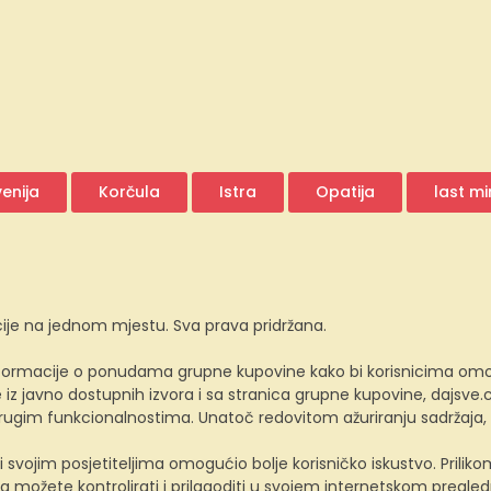
venija
Korčula
Istra
Opatija
last m
ije na jednom mjestu. Sva prava pridržana.
ormacije o ponudama grupne kupovine kako bi korisnicima omogućio
z javno dostupnih izvora i sa stranica grupne kupovine, dajsv
 drugim funkcionalnostima. Unatoč redovitom ažuriranju sadržaja
i svojim posjetiteljima omogućio bolje korisničko iskustvo. Prili
a možete kontrolirati i prilagoditi u svojem internetskom preglednik