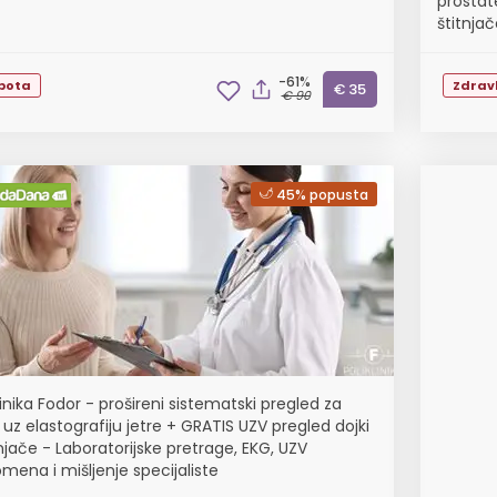
prostat
štitnjač
-61%
epota
Zdravl
€ 35
€ 90
45% popusta
linika Fodor - prošireni sistematski pregled za
uz elastografiju jetre + GRATIS UZV pregled dojki
tnjače - Laboratorijske pretrage, EKG, UZV
mena i mišljenje specijaliste