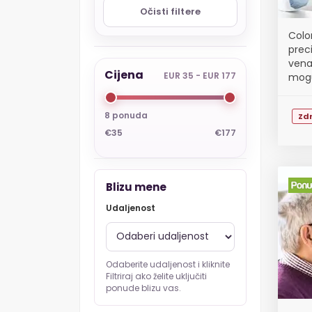
Očisti filtere
Colo
prec
vena
Cijena
EUR 35 - EUR 177
mogu
vena 
8 ponuda
Zdr
€35
€177
Blizu mene
Udaljenost
Odaberite udaljenost i kliknite
Filtriraj ako želite uključiti
ponude blizu vas.