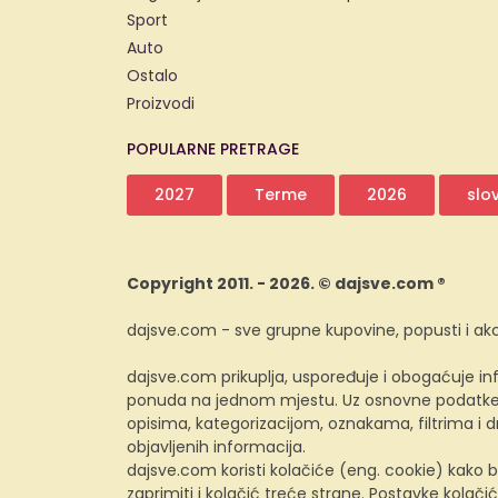
Sport
Auto
Ostalo
Proizvodi
POPULARNE PRETRAGE
2027
Terme
2026
slo
Copyright 2011. - 2026. © dajsve.com ®
dajsve.com - sve grupne kupovine, popusti i akc
dajsve.com prikuplja, uspoređuje i obogaćuje inf
ponuda na jednom mjestu. Uz osnovne podatke i
opisima, kategorizacijom, oznakama, filtrima i
objavljenih informacija.
dajsve.com koristi kolačiće (eng. cookie) kako b
zaprimiti i kolačić treće strane. Postavke kolačić