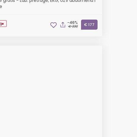
e gratis - Lab. pretrage, EKG, UZV abdomena i
e
-46%
je
€ 177
€ 330