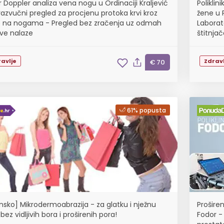
r Doppler analiza vena nogu u Ordinaciji Kraljević
Poliklin
trazvučni pregled za procjenu protoka krvi kroz
žene u P
 na nogama - Pregled bez zračenja uz odmah
Laborat
ve nalaze
štitnjač
specijal
avlje
Zdravl
€ 70
61% popusta
nsko] Mikrodermoabrazija - za glatku i nježnu
Proširen
bez vidljivih bora i proširenih pora!
Fodor - 