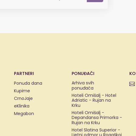
PARTNERI
PONUĐAČI
KO
Arhiva svih
Ponuda dana
ponuđača
Kupime
Hoteli Omišalj - Hotel
CrnoJaje
Adriatic - Rujan na
Krku
eKlinika
Hoteli Omišalj -
Megabon
Depandansa Primorka -
Rujan na Krku
Hotel Slatina Superior -
Ljetni odmor u Rogaškoj