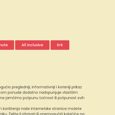
inute
All inclusive
Krk
 pregledniji, informativniji i korisniji prikaz
e.com ponude dodatno nadopunjuje vlastitim
, ne jamčimo potpunu točnost ili potpunost svih
kom korištenja naše internetske stranice možete
u. Želite li izbrisati ili onemogućiti kolačiće na