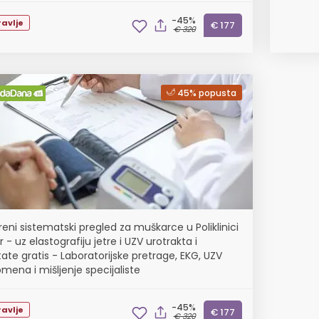
-45%
avlje
€ 177
€ 320
45% popusta
reni sistematski pregled za muškarce u Poliklinici
 - uz elastografiju jetre i UZV urotrakta i
ate gratis - Laboratorijske pretrage, EKG, UZV
mena i mišljenje specijaliste
-45%
avlje
€ 177
€ 320