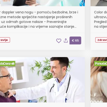
r doppler vena nogu - pomoću bezbolne, brze i
Color do
izne metode spriječite nastajanje proširenih
ultrazvu
 uz odmah gotove nalaze - Prevenirajte
Pregled
će komplikacije i na vrijeme saznajte stanje
na stij
u Poliklinici Stil Medical u Središću
protok k
avlje
Zdravl
€ 65