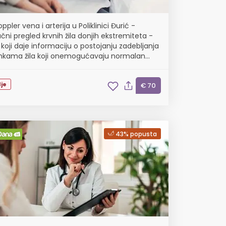
ppler vena i arterija u Poliklinici Đurić -
čni pregled krvnih žila donjih ekstremiteta -
 koji daje informaciju o postojanju zadebljanja
enkama žila koji onemogućavaju normalan
rvi
je
€ 70
43% popusta