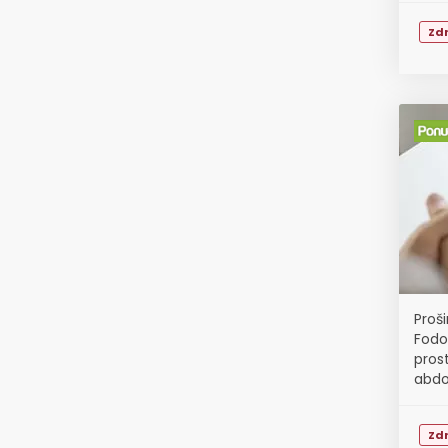
Zdr
Proši
Fodor
prost
abdo
Zdr