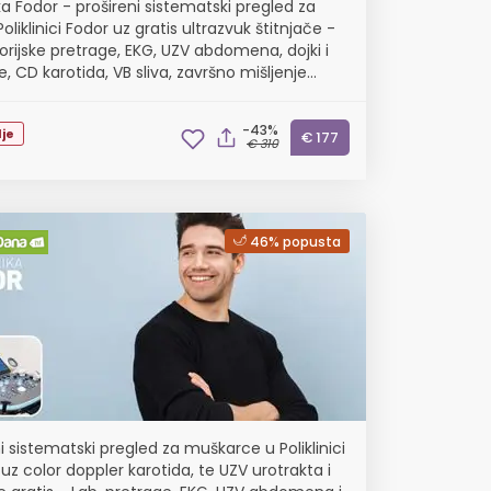
ika Fodor - prošireni sistematski pregled za
oliklinici Fodor uz gratis ultrazvuk štitnjače -
orijske pretrage, EKG, UZV abdomena, dojki i
e, CD karotida, VB sliva, završno mišljenje
iste
-43%
je
€ 177
€ 310
46% popusta
i sistematski pregled za muškarce u Poliklinici
uz color doppler karotida, te UZV urotrakta i