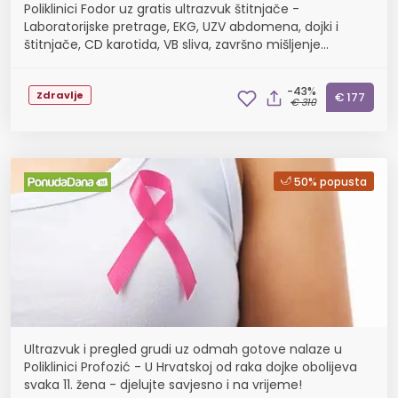
Poliklinici Fodor uz gratis ultrazvuk štitnjače -
Laboratorijske pretrage, EKG, UZV abdomena, dojki i
štitnjače, CD karotida, VB sliva, završno mišljenje
specijaliste
-43%
Zdravlje
€ 177
€ 310
50% popusta
Ultrazvuk i pregled grudi uz odmah gotove nalaze u
Poliklinici Profozić - U Hrvatskoj od raka dojke obolijeva
svaka 11. žena - djelujte savjesno i na vrijeme!