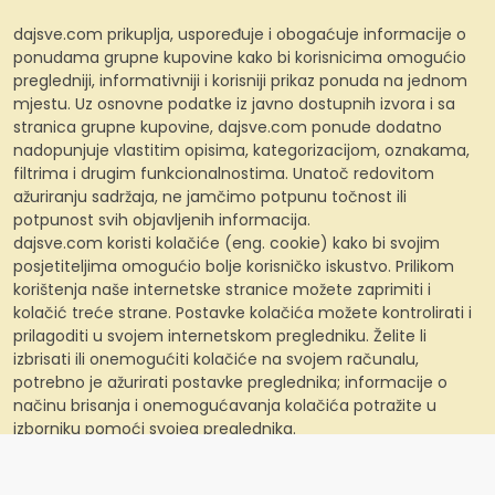
dajsve.com prikuplja, uspoređuje i obogaćuje informacije o
ponudama grupne kupovine kako bi korisnicima omogućio
pregledniji, informativniji i korisniji prikaz ponuda na jednom
mjestu. Uz osnovne podatke iz javno dostupnih izvora i sa
stranica grupne kupovine, dajsve.com ponude dodatno
nadopunjuje vlastitim opisima, kategorizacijom, oznakama,
filtrima i drugim funkcionalnostima. Unatoč redovitom
ažuriranju sadržaja, ne jamčimo potpunu točnost ili
potpunost svih objavljenih informacija.
dajsve.com koristi kolačiće (eng. cookie) kako bi svojim
posjetiteljima omogućio bolje korisničko iskustvo. Prilikom
korištenja naše internetske stranice možete zaprimiti i
kolačić treće strane. Postavke kolačića možete kontrolirati i
prilagoditi u svojem internetskom pregledniku. Želite li
izbrisati ili onemogućiti kolačiće na svojem računalu,
potrebno je ažurirati postavke preglednika; informacije o
načinu brisanja i onemogućavanja kolačića potražite u
izborniku pomoći svojeg preglednika.