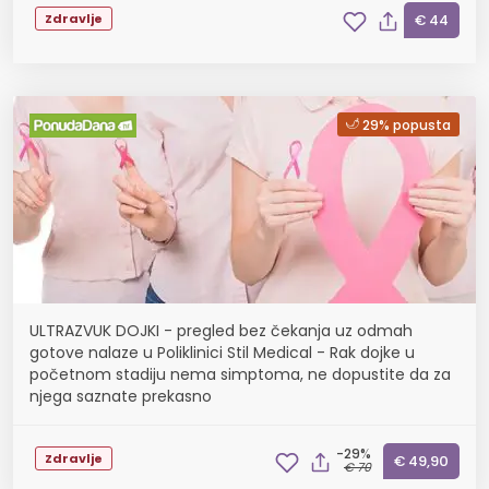
Zdravlje
€ 44
29% popusta
ULTRAZVUK DOJKI - pregled bez čekanja uz odmah
gotove nalaze u Poliklinici Stil Medical - Rak dojke u
početnom stadiju nema simptoma, ne dopustite da za
njega saznate prekasno
-29%
Zdravlje
€ 49,90
€ 70