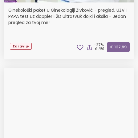
Ginekološki paket u Ginekologiji Živković - pregled, UZV i
PAPA test uz doppler i 2D ultrazvuk dojki i aksila - Jedan
pregled za tvoj mir!
-27%
Zdravlje
€ 137,99
€ 190