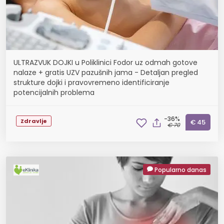
ULTRAZVUK DOJKI u Poliklinici Fodor uz odmah gotove
nalaze + gratis UZV pazušnih jama - Detaljan pregled
strukture dojki i pravovremeno identificiranje
potencijalnih problema
-36%
Zdravlje
€ 45
€ 70
Popularno danas