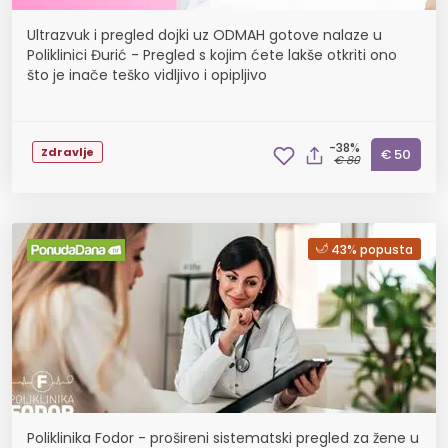
Ultrazvuk i pregled dojki uz ODMAH gotove nalaze u
Poliklinici Đurić - Pregled s kojim ćete lakše otkriti ono
što je inače teško vidljivo i opipljivo
-38%
Zdravlje
€ 50
€ 80
43% popusta
Poliklinika Fodor - prošireni sistematski pregled za žene u