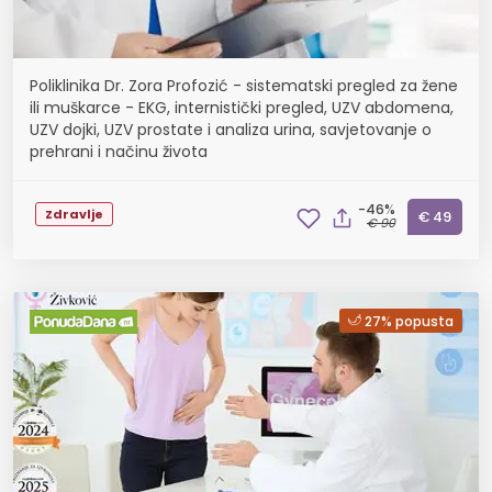
Poliklinika Dr. Zora Profozić - sistematski pregled za žene
ili muškarce - EKG, internistički pregled, UZV abdomena,
UZV dojki, UZV prostate i analiza urina, savjetovanje o
prehrani i načinu života
-46%
Zdravlje
€ 49
€ 90
27% popusta