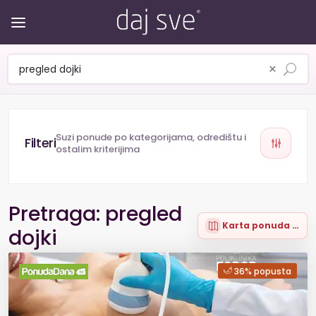
×
Suzi ponude po kategorijama, odredištu i
ostalim kriterijima
Pretraga: pregled
Karta ponuda (10)
dojki
36% popusta