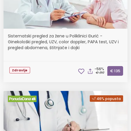
Sistematski pregled za žene u Poliklinici Đurić -
Ginekološki pregled, UZV, color doppler, PAPA test, UZV i
pregled abdomena, štitnjače i dojki
-56%
Zdravlje
€ 135
€ 310
46% popusta