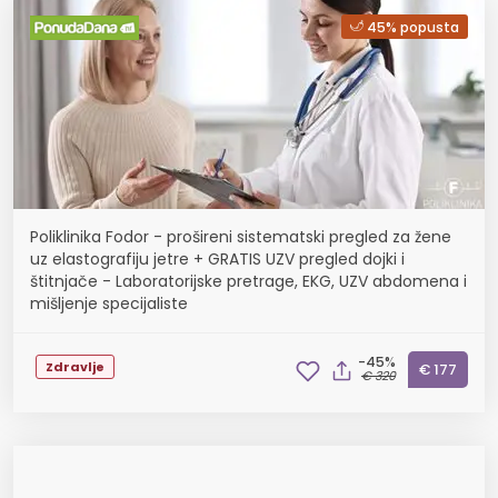
45% popusta
Poliklinika Fodor - prošireni sistematski pregled za žene
uz elastografiju jetre + GRATIS UZV pregled dojki i
štitnjače - Laboratorijske pretrage, EKG, UZV abdomena i
mišljenje specijaliste
-45%
Zdravlje
€ 177
€ 320