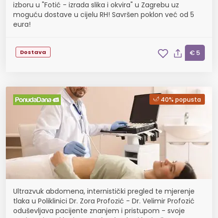
izboru u "Fotić - izrada slika i okvira" u Zagrebu uz
moguću dostave u cijelu RH! Savršen poklon već od 5
eura!
Dostava
€ 5
40% popusta
Ultrazvuk abdomena, internistički pregled te mjerenje
tlaka u Poliklinici Dr. Zora Profozić - Dr. Velimir Profozić
oduševljava pacijente znanjem i pristupom - svoje