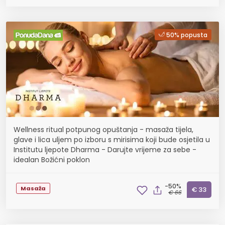
50% popusta
Wellness ritual potpunog opuštanja - masaža tijela,
glave i lica uljem po izboru s mirisima koji bude osjetila u
Institutu ljepote Dharma - Darujte vrijeme za sebe -
idealan Božićni poklon
-50%
Masaža
€ 33
€ 66