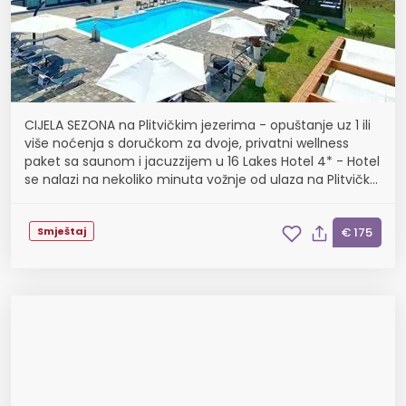
CIJELA SEZONA na Plitvičkim jezerima - opuštanje uz 1 ili
više noćenja s doručkom za dvoje, privatni wellness
paket sa saunom i jacuzzijem u 16 Lakes Hotel 4* - Hotel
se nalazi na nekoliko minuta vožnje od ulaza na Plitvička
jezera, korištenje 1.4. - 31.1...
Smještaj
€ 175