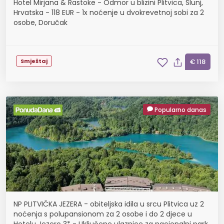
Hotel Mirjana & Rastoke - Odmor u blizini Plitvica, Slunj,
Hrvatska - 118 EUR - 1x noćenje u dvokrevetnoj sobi za 2
osobe, Doručak
Smještaj
€ 118
Popularno danas
NP PLITVIČKA JEZERA - obiteljska idila u srcu Plitvica uz 2
noćenja s polupansionom za 2 osobe i do 2 djece u