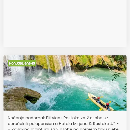
Noćenje nadomak Plitvica i Rastoka za 2 osobe uz
doručak ili polupansion u Hotelu Mirjana & Rastoke 4* -
+ Kayaking avantura za 2 osobe na gornjem toku rijeke