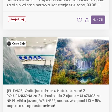
Hotelu Jezero 3* - Uključene ulaznice za nacionalni park
za cijelo vrijeme boravka, korištenje SPA zone, 03.08. -
01.09.
Smještaj
€ 475
[PLITVICE] Obiteljski odmor u Hotelu Jezero! 2
POLUPANSIONA za 2 odraslih i do 2 djece + ULAZNICE za
NP Plitvička jezera, WELLNESS, saune, whirlpool i 10 - 15%
popusta u top restoranima!