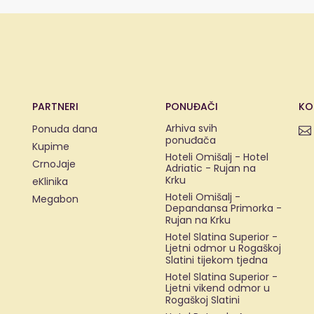
PARTNERI
PONUĐAČI
KO
Arhiva svih
Ponuda dana
ponuđača
Kupime
Hoteli Omišalj - Hotel
CrnoJaje
Adriatic - Rujan na
Krku
eKlinika
Hoteli Omišalj -
Megabon
Depandansa Primorka -
Rujan na Krku
Hotel Slatina Superior -
Ljetni odmor u Rogaškoj
Slatini tijekom tjedna
Hotel Slatina Superior -
Ljetni vikend odmor u
Rogaškoj Slatini