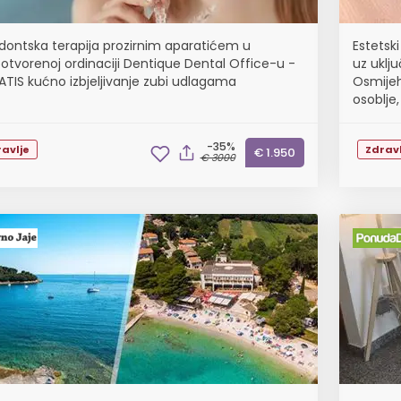
dontska terapija prozirnim aparatićem u
Estetski
otvorenoj ordinaciji Dentique Dental Office-u -
uz uklj
ATIS kućno izbjeljivanje zubi udlagama
Osmijeh
osoblje,
kvalitet
-35%
avlje
Zdravl
€ 1.950
€ 3000