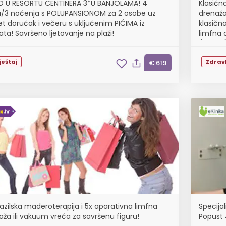
O U RESORTU CENTINERA 3*U BANJOLAMA! 4
Klasičn
/3 noćenja s POLUPANSIONOM za 2 osobe uz
drenaža 
et doručak i večeru s uključenim PIĆIMA iz
klasičn
ata! Savršeno ljetovanje na plaži!
limfna 
(30min
ještaj
Zdravl
€ 619
razilska maderoterapija i 5x aparativna limfna
Specija
aža ili vakuum vreća za savršenu figuru!
Popust