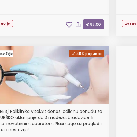
avlje
Zdravl
€ 87,60
45% popusta
REB] Poliklinika VitalArt donosi odličnu ponudu za
RURŠKO uklanjanje do 3 madeža, bradavice ili
ma inovativnim aparatom Plasmage uz pregled i
nu anesteziju!