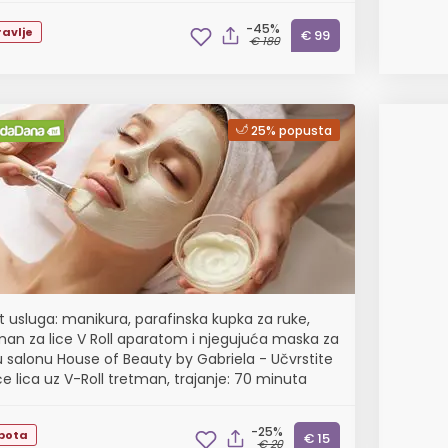
-45%
avlje
€ 99
€ 180
25% popusta
t usluga: manikura, parafinska kupka za ruke,
man za lice V Roll aparatom i njegujuća maska za
 u salonu House of Beauty by Gabriela - Učvrstite
će lica uz V-Roll tretman, trajanje: 70 minuta
-25%
epota
€ 15
€ 20