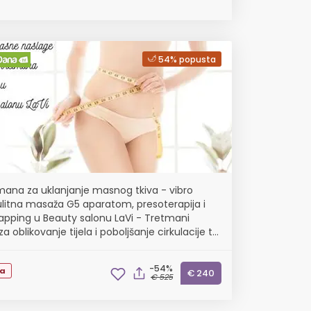
54% popusta
mana za uklanjanje masnog tkiva - vibro
ulitna masaža G5 aparatom, presoterapija i
pping u Beauty salonu LaVi - Tretmani
za oblikovanje tijela i poboljšanje cirkulacije te
e celulita, nakupljenih tekućina i toksina u ...
-54%
ta
€ 240
€ 525