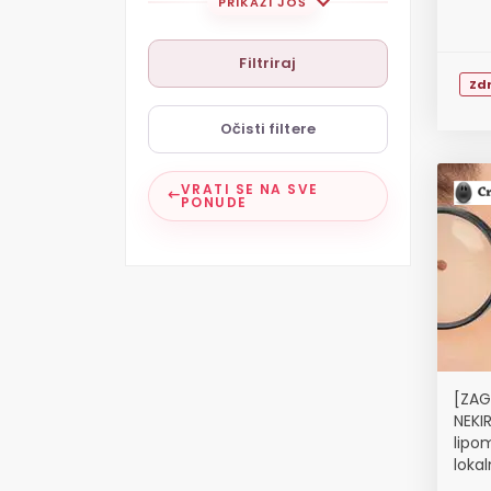
PRIKAŽI JOŠ
Filtriraj
Zdr
Očisti filtere
VRATI SE NA SVE
PONUDE
[ZAG
NEKI
lipo
lokal