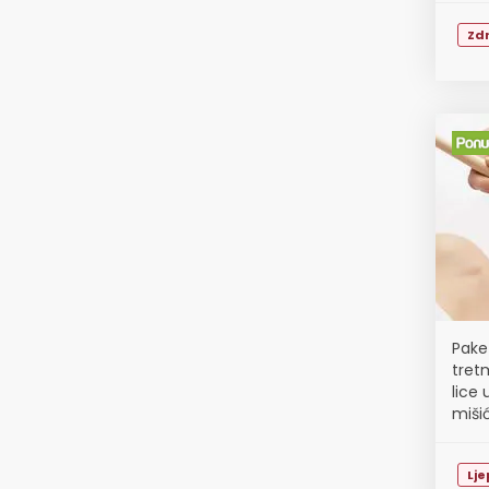
Zdr
Pake
tret
lice
miši
Lj