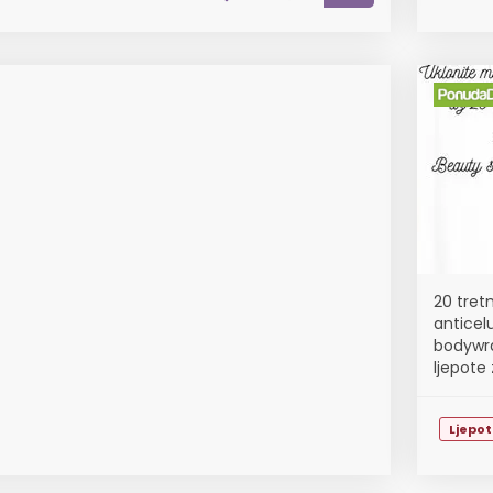
20 tret
anticel
bodywra
ljepote 
smanjenj
Ljepo