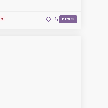
je
€ 176,37