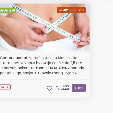
40% popusta
Contour aparat za mršavljenje u Medicinsko
tskom centru Venus by Lucija Šarić - do 2,5 cm
e odmah nakon tretmana, EKSKLUZIVNA ponuda!
poručuju ga, savjetuju i hvale mnogi svjetski
ri!
-40%
avlje
€ 162
€ 270