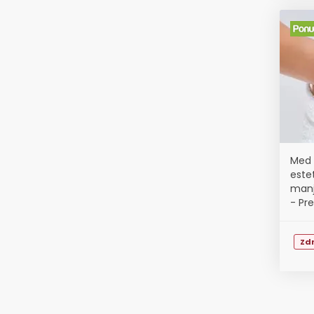
Med 
este
manj
- Pre
dokto
Zdr