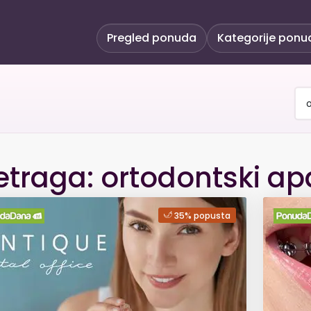
Pregled ponuda
Kategorije ponu
etraga: ortodontski ap
35% popusta