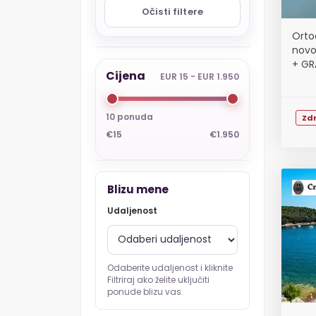
Očisti filtere
Orto
novo
+ GR
Cijena
EUR 15 - EUR 1.950
10 ponuda
Zdr
€15
€1.950
Blizu mene
Udaljenost
Odaberite udaljenost i kliknite
Filtriraj ako želite uključiti
ponude blizu vas.