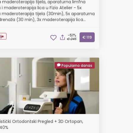
a maderoterapija tijela, aparaturna limfna
i maderoterapija lica u Fizio Atelier - 5x
a maderoterapija tijela (30min), 5x aparaturna
drenaža (30 min), 3x maderoterapija lica
)
-51%
je
€ 119
€ 245
Popularno danas
listički Ortodontski Pregled + 3D Ortopan,
 40%