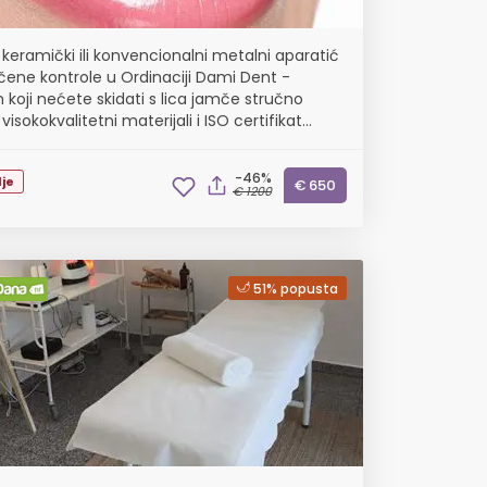
 keramički ili konvencionalni metalni aparatić
učene kontrole u Ordinaciji Dami Dent -
 koji nećete skidati s lica jamče stručno
 visokokvalitetni materijali i ISO certifikat
e
-46%
je
€ 650
€ 1200
51% popusta