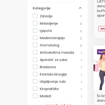
LJET
dana
Kategorije
buff
apar
Zdravlje
7
Mršavljenje
3
Sm
Ljepota
2
Maderoterapija
2
Stomatolog
2
Anticelulitna masaža
1
Aparatić za zube
1
Bradavice
1
Estetska kirurgija
1
Izbjeljivanje zubi
1
Kiropraktika
1
5x b
Madeži
1
dren