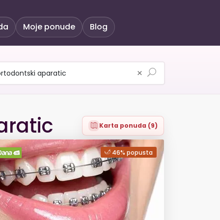
da
Moje ponude
Blog
×
aratic
Karta ponuda (9)
46% popusta