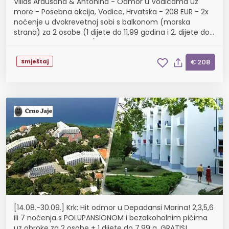
Villas Arausana & Antonina - Odmor u Vodicama uz
more - Posebna akcija, Vodice, Hrvatska - 208 EUR - 2x
noćenje u dvokrevetnoj sobi s balkonom (morska
strana) za 2 osobe (1 dijete do 11,99 godina i 2. dijete do
2,99 godina besplatno), Polupansion
Smještaj
€ 208
[14.08.-30.09.] Krk: Hit odmor u Depadansi Marina! 2,3,5,6
ili 7 noćenja s POLUPANSIONOM i bezalkoholnim pićima
uz obroke za 2 osobe + 1 dijete do 7,99 g. GRATIS!