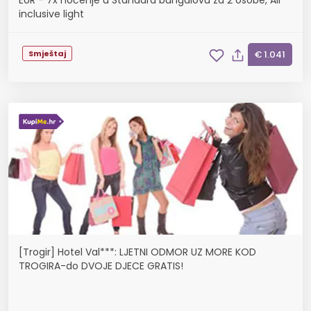
EUR - 7x noćenje u Standard bungalovu za 2 osobe, All
inclusive light
Smještaj
€ 1.041
[Trogir] Hotel Val***: LJETNI ODMOR UZ MORE KOD
TROGIRA-do DVOJE DJECE GRATIS!