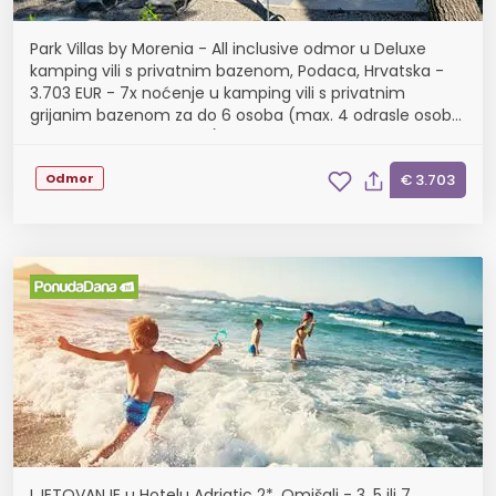
Park Villas by Morenia - All inclusive odmor u Deluxe
kamping vili s privatnim bazenom, Podaca, Hrvatska -
3.703 EUR - 7x noćenje u kamping vili s privatnim
grijanim bazenom za do 6 osoba (max. 4 odrasle osobe
i 2 djece do 11,99 godina), All inclusive
Odmor
€ 3.703
LJETOVANJE u Hotelu Adriatic 2*, Omišalj - 3, 5 ili 7