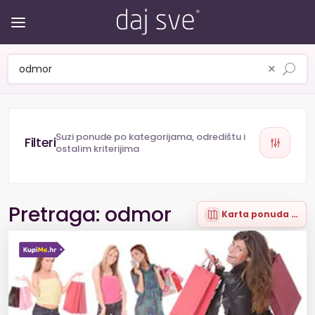
×
Suzi ponude po kategorijama, odredištu i
ostalim kriterijima
Pretraga: odmor
Karta ponuda (100