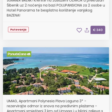
SUMMER BREAK! Krenite na zasluženi ODMOR u prekrasan
Šibenik uz 2 noćenja na bazi POLUPANSIONA za 2 osobe u
Hotel Panorama te besplatno korištenje vanjskog
BAZENA!
Putovanja
€ 340
UMAG, Apartmani Polynesia Plava Laguna 3* -
rezervirajte odmor iz snova na predivnim plažama -
Apartmani smješteni 3 km od Umaga i u blizini zaljeva s