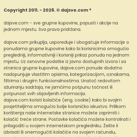
Copyright 2011. - 2026. © dajsve.com ®
dajsve.com - sve grupne kupovine, popusti i akcije na
jednom mjestu. Sva prava pridržana.
dajsve.com prikuplja, uspoređuje i obogaćuje informacije o
ponudama grupne kupovine kako bi korisnicima omogućio
pregledniji, informativniji i korisniji prikaz ponuda na jednom
mjestu. Uz osnovne podatke iz javno dostupnih izvora i sa
stranica grupne kupovine, dajsve.com ponude dodatno
nadopunjuje vlastitim opisima, kategorizacijom, oznakama,
filtrima i drugim funkcionalnostima. Unatoč redovitom
ažuriranju sadržaja, ne jamčimo potpunu točnost ili
potpunost svih objavljenih informacija.
dajsve.com koristi kolačiće (eng. cookie) kako bi svojim
posjetiteljima omogućio bolje korisničko iskustvo. Prilikom
korištenja naše internetske stranice možete zaprimiti i
kolačić treće strane. Postavke kolačića možete kontrolirati i
prilagoditi u svojem internetskom pregledniku. Želite li
izbrisati ili onemogućiti kolačiće na svojem računalu,