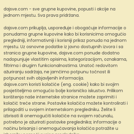
dajsve.com - sve grupne kupovine, popusti i akcije na
jednom mjestu. Sva prava pridržana.
dajsve.com prikuplja, uspoređuje i obogaćuje informacije o
ponudama grupne kupovine kako bi korisnicima omogućio
pregledniji, informativniji i korisniji prikaz ponuda na jednom
mjestu. Uz osnovne podatke iz javno dostupnih izvora i sa
stranica grupne kupovine, dajsve.com ponude dodatno
nadopunjuje vlastitim opisima, kategorizacijom, oznakama,
filtrima i drugim funkcionalnostima. Unatoč redovitom
ažuriranju sadržaja, ne jamčimo potpunu točnost ili
potpunost svih objavljenih informacija.
dajsve.com koristi kolačiće (eng. cookie) kako bi svojim
posjetiteljima omogućio bolje korisničko iskustvo. Prilikom
korištenja naše internetske stranice možete zaprimiti i
kolačić treće strane. Postavke kolačića možete kontrolirati i
prilagoditi u svojem internetskom pregledniku. Želite li
izbrisati ili onemogućiti kolačiće na svojem računalu,
potrebno je ažurirati postavke preglednika; informacije o
načinu brisanja i onemogućavanja kolačića potražite u