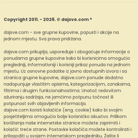
Copyright 2011. - 2026. © dajsve.com ®
dajsve.com - sve grupne kupovine, popusti i akcije na
jednom mjestu. Sva prava pridržana.
dajsve.com prikuplja, uspoređuje i obogaćuje informacije o
ponudama grupne kupovine kako bi korisnicima omogućio
pregledniji, informativniji i korisniji prikaz ponuda na jednom
mjestu. Uz osnovne podatke iz javno dostupnih izvora i sa
stranica grupne kupovine, dajsve.com ponude dodatno
nadopunjuje vlastitim opisima, kategorizacijom, oznakama,
filtrima i drugim funkcionalnostima. Unatoč redovitom
ažuriranju sadržaja, ne jamčimo potpunu točnost ili
potpunost svih objavljenih informacija.
dajsve.com koristi kolačiće (eng. cookie) kako bi svojim
posjetiteljima omogućio bolje korisničko iskustvo. Prilikom
korištenja naše internetske stranice možete zaprimiti i
kolačić treće strane. Postavke kolačića možete kontrolirati i
prilagoditi u svojem internetskom pregledniku. Želite li