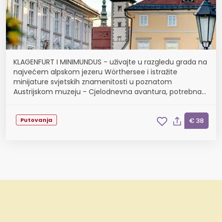
KLAGENFURT I MINIMUNDUS - uživajte u razgledu grada na
najvećem alpskom jezeru Wörthersee i istražite
minijature svjetskih znamenitosti u poznatom
Austrijskom muzeju - Cjelodnevna avantura, potrebna
nadoplata ulaznica, uključen prijevoz, polazak 1.8., 5.9...
Putovanja
€ 38