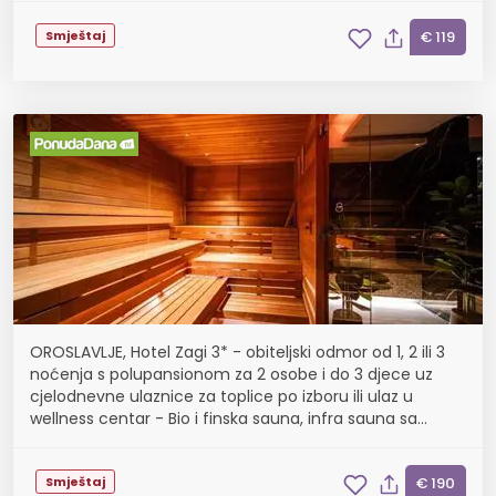
Smještaj
€ 119
OROSLAVLJE, Hotel Zagi 3* - obiteljski odmor od 1, 2 ili 3
noćenja s polupansionom za 2 osobe i do 3 djece uz
cjelodnevne ulaznice za toplice po izboru ili ulaz u
wellness centar - Bio i finska sauna, infra sauna sa
zidom od himalajske soli, whirpool, gri...
Smještaj
€ 190