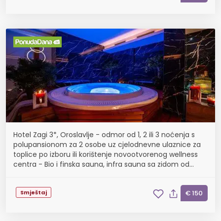
Hotel Zagi 3*, Oroslavlje - odmor od 1, 2 ili 3 noćenja s
polupansionom za 2 osobe uz cjelodnevne ulaznice za
toplice po izboru ili korištenje novootvorenog wellness
centra - Bio i finska sauna, infra sauna sa zidom od
himalajske soli, whirpool, grijane k...
Smještaj
€ 150