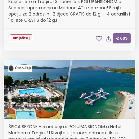
Kasno ljeto u Trogiru! 3 noćenja s POLUPANSIONOM u
Superior apartmanima Medena 4* uz bazene! Birajte
opciju za 2 odraslih i 2 djece GRATIS do 12 g. ili 4 odraslih i
1 dijete GRATIS do 12 g.!
Smještaj
€ 699
ŠPICA SEZONE - 5 noćenja s POLUPANSIONOM u Hotel
Medena u Trogiru! Uživajte u ljetnom odmoru tik uz