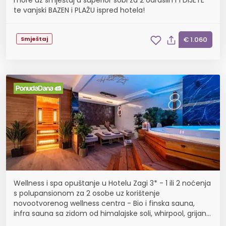
more uz smještaj u superior sobi za 2 odraslih i 1 DIJETE
te vanjski BAZEN i PLAŽU ispred hotela!
Smještaj
€ 1.060
Wellness i spa opuštanje u Hotelu Zagi 3* - 1 ili 2 noćenja
s polupansionom za 2 osobe uz korištenje
novootvorenog wellness centra - Bio i finska sauna,
infra sauna sa zidom od himalajske soli, whirpool, grijane
klupe, ledena fontana, do 31.08.