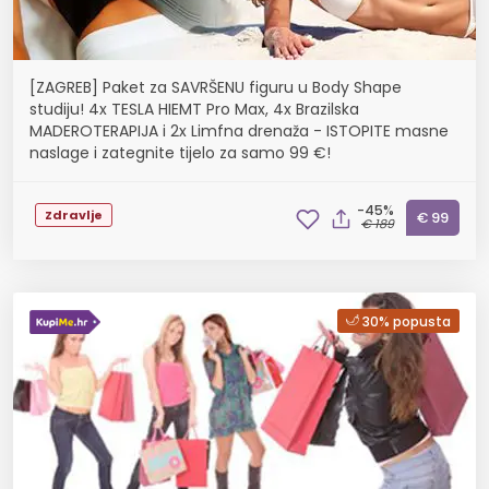
[ZAGREB] Paket za SAVRŠENU figuru u Body Shape
studiju! 4x TESLA HIEMT Pro Max, 4x Brazilska
MADEROTERAPIJA i 2x Limfna drenaža - ISTOPITE masne
naslage i zategnite tijelo za samo 99 €!
-45%
Zdravlje
€ 99
€ 189
30% popusta