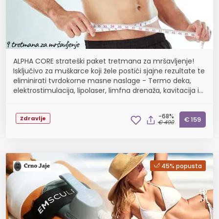
ALPHA CORE strateški paket tretmana za mršavljenje!
Isključivo za muškarce koji žele postići sjajne rezultate te
eliminirati tvrdokorne masne naslage - Termo deka,
elektrostimulacija, lipolaser, limfna drenaža, kavitacija i
vacuum radiofrekvencija kim8pro...
-68%
Zdravlje
€ 159
€ 490
45% popusta