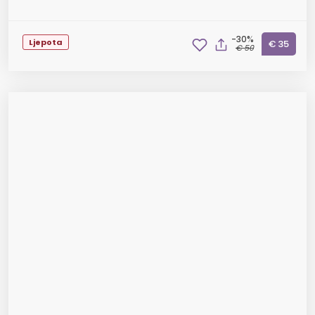
-30%
Ljepota
€ 35
€ 50