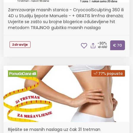
Zamrzavanje masnih stanica - CryocoolSculpting 360 ili
4D u Studiju ljepote Manuela - + GRATIS limfna drenaža;
Uvjerite se zašto su brojne blogerice oduševljene hit
metodom TRAJNOG gubitka masnih naslaga
-30%
Zdravlje
€ 70
€ 100
77% popusta
Riješite se masnih naslaga uz čak 31 tretman