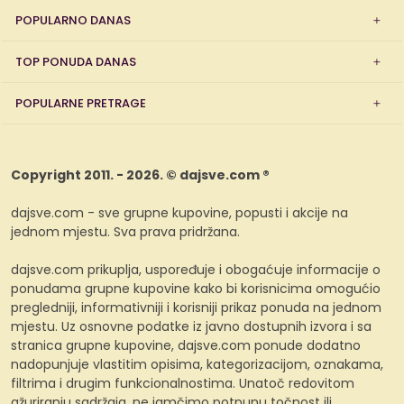
POPULARNO DANAS
TOP PONUDA DANAS
POPULARNE PRETRAGE
Copyright 2011. - 2026. © dajsve.com ®
dajsve.com - sve grupne kupovine, popusti i akcije na
jednom mjestu. Sva prava pridržana.
dajsve.com prikuplja, uspoređuje i obogaćuje informacije o
ponudama grupne kupovine kako bi korisnicima omogućio
pregledniji, informativniji i korisniji prikaz ponuda na jednom
mjestu. Uz osnovne podatke iz javno dostupnih izvora i sa
stranica grupne kupovine, dajsve.com ponude dodatno
nadopunjuje vlastitim opisima, kategorizacijom, oznakama,
filtrima i drugim funkcionalnostima. Unatoč redovitom
ažuriranju sadržaja, ne jamčimo potpunu točnost ili