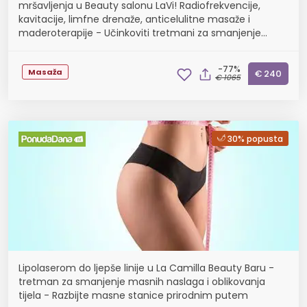
mršavljenja u Beauty salonu LaVi! Radiofrekvencije,
kavitacije, limfne drenaže, anticelulitne masaže i
maderoterapije - Učinkoviti tretmani za smanjenje
celulita, obujma, izbacivanja viška vode i toksina iz org...
-77%
Masaža
€ 240
€ 1065
30% popusta
Lipolaserom do ljepše linije u La Camilla Beauty Baru -
tretman za smanjenje masnih naslaga i oblikovanja
tijela - Razbijte masne stanice prirodnim putem