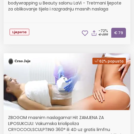
bodywrapping u Beauty salonu LaVi - Tretmani ljepote
za oblikovanje tijela i razgradnju masnih naslaga
-72%
Ljepota
€ 79
€ 285
62% popusta
ZBOGOM masnim naslagama! Hit ZAMJENA ZA
LIPOSUKCIJU: Vakumska kriolipoliza
CRYOCOOLSCULPTING 360° ili 4D uz gratis limfnu