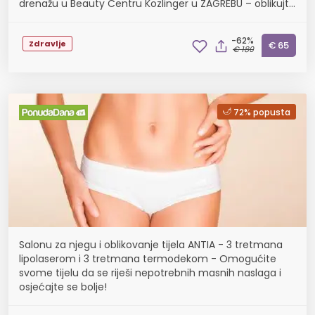
drenažu u Beauty Centru Kozlinger u ZAGREBU – oblikujte
tijelo bez kirurgije!
-62%
Zdravlje
€ 65
€ 180
72% popusta
Salonu za njegu i oblikovanje tijela ANTIA - 3 tretmana
lipolaserom i 3 tretmana termodekom - Omogućite
svome tijelu da se riješi nepotrebnih masnih naslaga i
osjećajte se bolje!