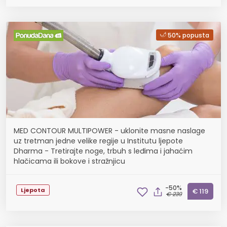
50% popusta
MED CONTOUR MULTIPOWER - uklonite masne naslage
uz tretman jedne velike regije u Institutu ljepote
Dharma - Tretirajte noge, trbuh s leđima i jahaćim
hlačicama ili bokove i stražnjicu
-50%
Ljepota
€ 119
€ 239