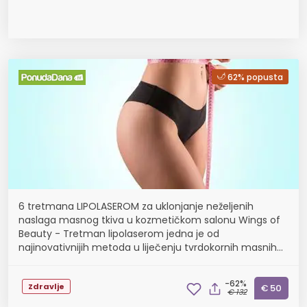
62% popusta
6 tretmana LIPOLASEROM za uklonjanje neželjenih
naslaga masnog tkiva u kozmetičkom salonu Wings of
Beauty - Tretman lipolaserom jedna je od
najinovativnijih metoda u liječenju tvrdokornih masnih
područja na tijelu
-62%
Zdravlje
€ 50
€ 132