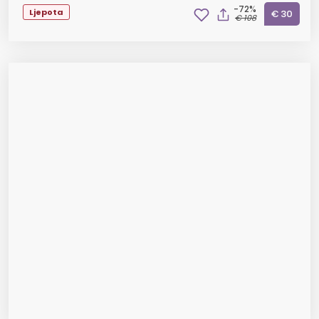
-72%
Ljepota
€ 30
€ 108