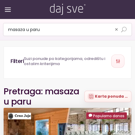
×
Suzi ponude po kategorijama, odredištu i
ostalim kriterijima
Pretraga: masaza
Karta ponuda (6)
u paru
Popularno danas