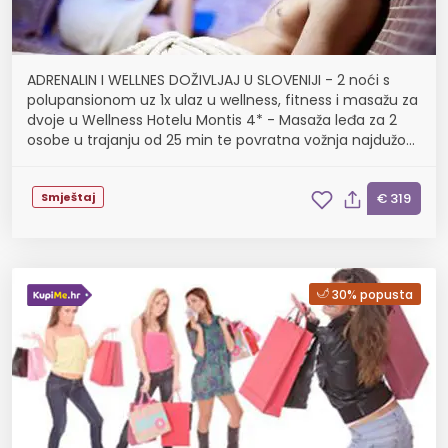
ADRENALIN I WELLNES DOŽIVLJAJ U SLOVENIJI - 2 noći s
polupansionom uz 1x ulaz u wellness, fitness i masažu za
dvoje u Wellness Hotelu Montis 4* - Masaža leđa za 2
osobe u trajanju od 25 min te povratna vožnja najdužom
panoramskom žičarom, korištenje 30.04...
Smještaj
€ 319
30% popusta