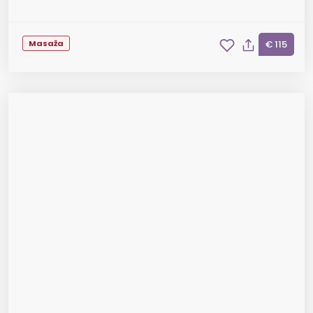
Masaža
€ 115