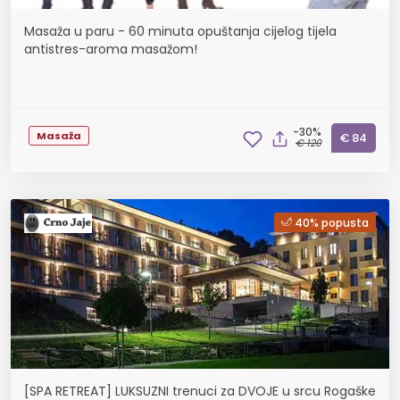
Masaža u paru - 60 minuta opuštanja cijelog tijela
antistres-aroma masažom!
-30%
Masaža
€ 84
€ 120
40% popusta
[SPA RETREAT] LUKSUZNI trenuci za DVOJE u srcu Rogaške