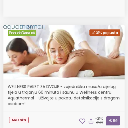
31% popusta
WELLNESS PAKET ZA DVOJE - zajednička masaža cijelog
tijela u trajanju 60 minuta i saunu u Wellness centru
Aquathermal - Uživajte u paketu detoksikacije s dragom
osobom!
-31%
Masaža
€ 59
€ 85