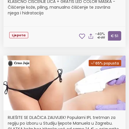
KLASIČNO ČIŠĆENJE LICA + GRATIS LED COLOR MASKA -
Čišćenje kože, piling, manualno čišćenje te završna
njega i hidratacija
-40%
Ljepota
€ 51
€ 85
65% popusta
RIJEŠITE SE DLAČICA ZAUVIJEK! Popularni IPL tretman za
regiju po izboru u Studiju ljepote Manuela u Zagrebu.