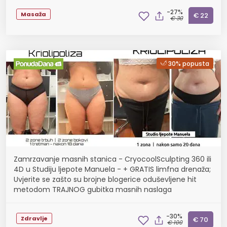
-27%
Masaža
€ 22
€ 30
30% popusta
Zamrzavanje masnih stanica - CryocoolSculpting 360 ili
4D u Studiju ljepote Manuela - + GRATIS limfna drenaža;
Uvjerite se zašto su brojne blogerice oduševljene hit
metodom TRAJNOG gubitka masnih naslaga
-30%
Zdravlje
€ 70
€ 100