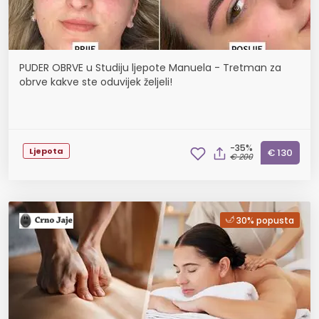
PUDER OBRVE u Studiju ljepote Manuela - Tretman za
obrve kakve ste oduvijek željeli!
-35%
Ljepota
€ 130
€ 200
30% popusta