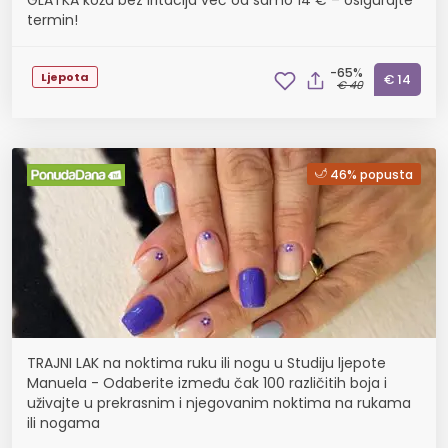
GLATKA koža bez iritacija već od samo 14 € – osigurajte
termin!
-65%
Ljepota
€ 14
€ 40
46% popusta
TRAJNI LAK na noktima ruku ili nogu u Studiju ljepote
Manuela - Odaberite između čak 100 različitih boja i
uživajte u prekrasnim i njegovanim noktima na rukama
ili nogama