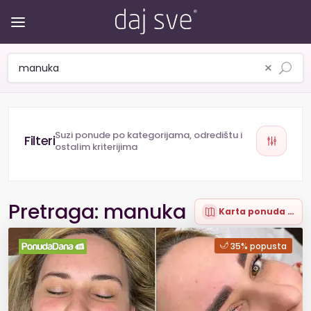
×
Suzi ponude po kategorijama, odredištu i
ostalim kriterijima
Pretraga: manuka
Karta ponuda (24)
35% popusta