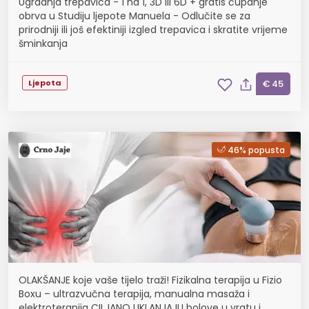
Ugradnja trepavica - 1 na 1, 3D ili 6D + gratis čupanje
obrva u Studiju ljepote Manuela - Odlučite se za
prirodniji ili još efektiniji izgled trepavica i skratite vrijeme
šminkanja
Ljepota
€ 45
46% popusta
OLAKŠANJE koje vaše tijelo traži! Fizikalna terapija u Fizio
Boxu – ultrazvučna terapija, manualna masaža i
elektroterapija CILJANO UKLANJAJU bolove u vratu i