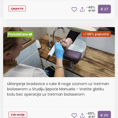
-46%
Ljepota
€ 27
€ 50
65% popusta
Uklanjanje bradavice s ruke ili noge ozonom uz tretman
biolaserom u Studiju ljepote Manuela - Vratite glatku
kožu bez operacija uz tretman biolaserom
-65%
Zdravlje
€ 20
€ 57