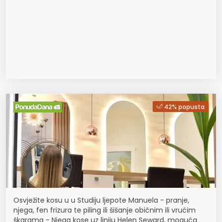
42% popusta
Osvježite kosu u u Studiju ljepote Manuela - pranje,
njega, fen frizura te piling ili šišanje običnim ili vrućim
škarama - Njega kose uz liniju Helen Seward, moguća