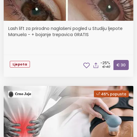
Lash lift za prirodno naglašeni pogled u Studiju ljepote
Manuela - + bojanje trepavica GRATIS
-25%
Ljepota
€ 30
€ 40
46% popusta