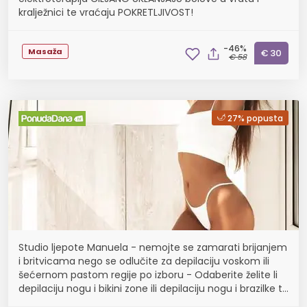
kralježnici te vraćaju POKRETLJIVOST!
-46%
Masaža
€ 30
€ 58
27% popusta
Studio ljepote Manuela - nemojte se zamarati brijanjem
i britvicama nego se odlučite za depilaciju voskom ili
šećernom pastom regije po izboru - Odaberite želite li
depilaciju nogu i bikini zone ili depilaciju nogu i brazilke te
uživajte u glatkoj koži