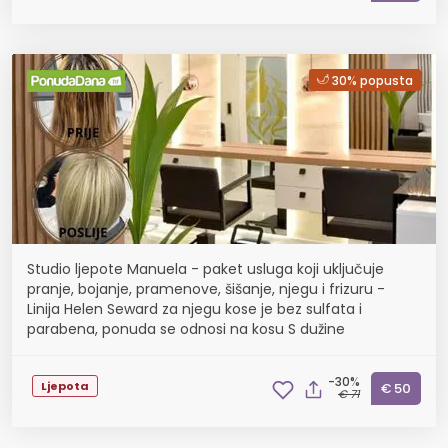
30% popusta
Studio ljepote Manuela - paket usluga koji uključuje
pranje, bojanje, pramenove, šišanje, njegu i frizuru -
Linija Helen Seward za njegu kose je bez sulfata i
parabena, ponuda se odnosi na kosu S dužine
-30%
Ljepota
€ 50
€ 71