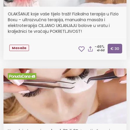
OLAKŠANJE koje vaše tijelo traži! Fizikalna terapija u Fizio
Boxu – ultrazvučna terapija, manualna masaža i
elektroterapija CILJANO UKLANJAJU bolove u vratu i
kralježnici te vraćaju POKRETLJIVOST!
-46%
Masaža
€ 30
€ 58