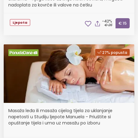
nadoplata za kovrče ili valove na četku
-42%
Ljepota
€ 15
€ 26
27% popusta
Masaža leđa ili masaža cijelog tijela za uklanjanje
napetosti u Studiju ljepote Manuela - Priuštite si
opuštanje tijela i uma uz masažu po izboru