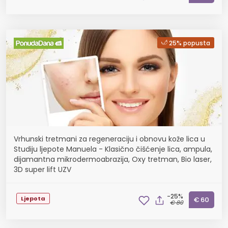
25% popusta
Vrhunski tretmani za regeneraciju i obnovu kože lica u
Studiju ljepote Manuela - Klasično čišćenje lica, ampula,
dijamantna mikrodermoabrazija, Oxy tretman, Bio laser,
3D super lift UZV
-25%
Ljepota
€ 60
€ 80