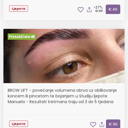
-27%
Ljepota
€ 40
€ 55
BROW LIFT - povećanje volumena obrva uz oblikovanje
koncem ili pincetom te bojanjem u Studiju ljepote
Manuela - Rezultati tretmana traju od 3 do 5 tjedana
Ljepota
€ 30