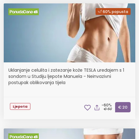
60% popusta
Uklanjanje celulita i zatezanje kože TESLA uređajem s 1
sondom u Studiju ljepote Manuela - Neinvazivni
postupak oblikovanja tijela
-60%
Ljepota
€ 20
€ 50