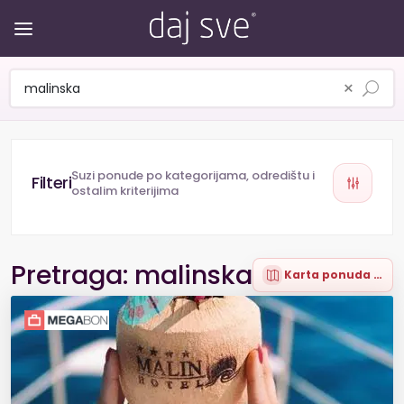
×
Suzi ponude po kategorijama, odredištu i
ostalim kriterijima
Pretraga: malinska
Karta ponuda (12)