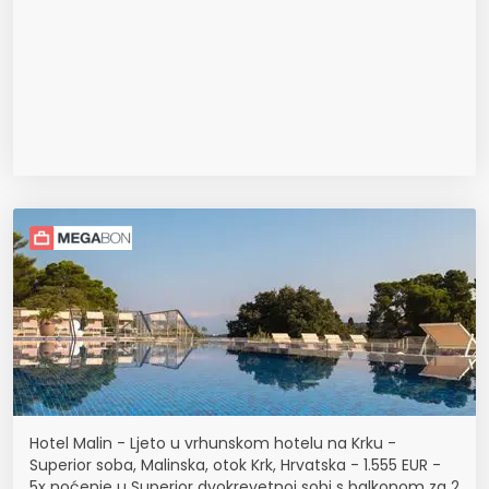
Hotel Malin - Ljeto u vrhunskom hotelu na Krku -
Superior soba, Malinska, otok Krk, Hrvatska - 1.555 EUR -
5x noćenje u Superior dvokrevetnoj sobi s balkonom za 2