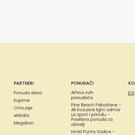
PARTNERI
PONUĐAČI
KO
Arhiva svih
Ponuda dana
ponuđača
Kupime
Pine Beach Pakoštane -
CrnoJaje
All inclusive light odmor
uz sport i prirodu -
eKlinika
Posebna ponuda za
Megabon
obitelji
Hotel Punta Vodice -