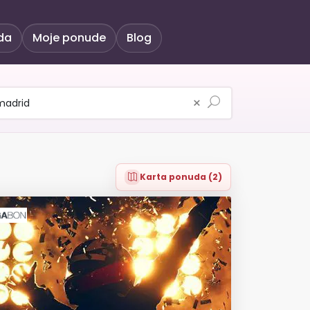
da
Moje ponude
Blog
×
Karta ponuda (2)