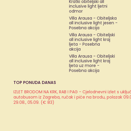
Kratki obiteljski all
inclusive light ljetni
odmor
Villa Arausa - Obiteljska
all inclusive light jesen -
Posebna akcija
Villa Arausa - Obiteljski
all inclusive light kraj
ljeta - Posebna
akcija
Villa Arausa - Obiteljski
all inclusive light kraj
ljeta uz more -
Posebna akcija
TOP PONUDA DANAS
IZLET BRODOM NA KRK, RAB I PAG - Cjelodnevni izlet s ukl
autobusom iz Zagreba, ručak i piće na brodu, polazak 09.08.
29.08., 05.09. (€ 83)