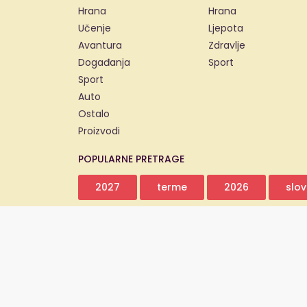
Hrana
Hrana
Učenje
Ljepota
Avantura
Zdravlje
Događanja
Sport
Sport
Auto
Ostalo
Proizvodi
POPULARNE PRETRAGE
2027
terme
2026
slov
Copyright 2011. - 2026. © dajsve.com ®
dajsve.com - sve grupne kupovine, popusti i akc
dajsve.com prikuplja, uspoređuje i obogaćuje inf