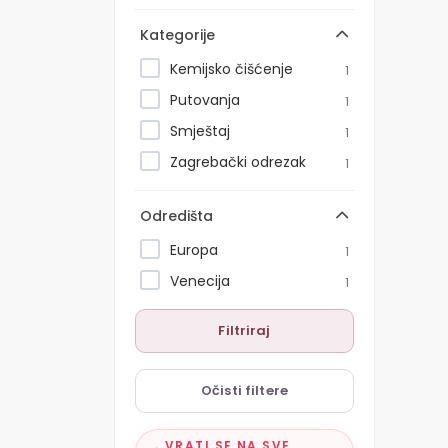
Kategorije
Kemijsko čišćenje
1
Putovanja
1
Smještaj
1
Zagrebački odrezak
1
Odredišta
Europa
1
Venecija
1
Filtriraj
Očisti filtere
VRATI SE NA SVE