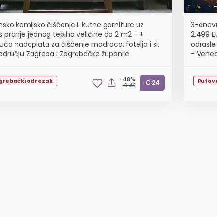
nsko kemijsko čišćenje L kutne garniture uz
3-dnevn
is pranje jednog tepiha veličine do 2 m2 - +
2.499 E
ća nadoplata za čišćenje madraca, fotelja i sl.
odrasle
odručju Zagreba i Zagrebačke županije
- Venec
-48%
grebački odrezak
Putov
€ 24
€ 46