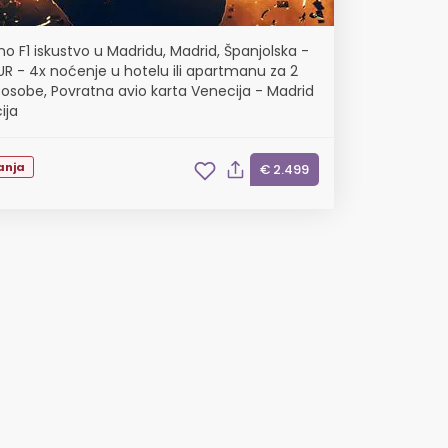
o F1 iskustvo u Madridu, Madrid, Španjolska -
UR - 4x noćenje u hotelu ili apartmanu za 2
 osobe, Povratna avio karta Venecija - Madrid
ija
anja
€ 2.499