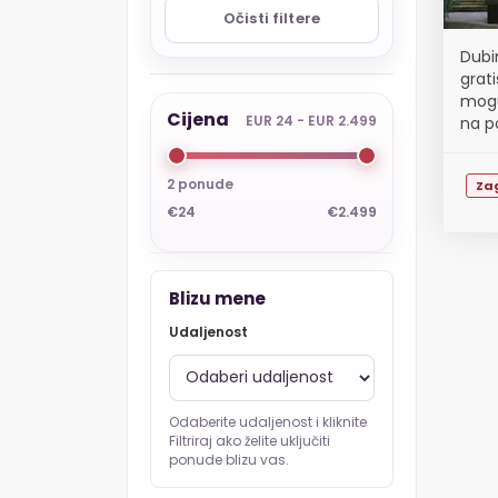
Očisti filtere
Dubi
grat
mogu
Cijena
EUR 24 - EUR 2.499
na p
2 ponude
Za
€24
€2.499
Blizu mene
Udaljenost
Odaberite udaljenost i kliknite
Filtriraj ako želite uključiti
ponude blizu vas.