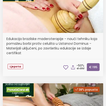
Edukacija brazilske maderoterapije - nauči tehniku koja
pomažeu borbi protiv celulita u Ustanovi Dominus -
Materijali uključeni, po završetku edukacije se izdaje
certifikat
-50%
Ljepota
€ 195
€ 390
38% popusta