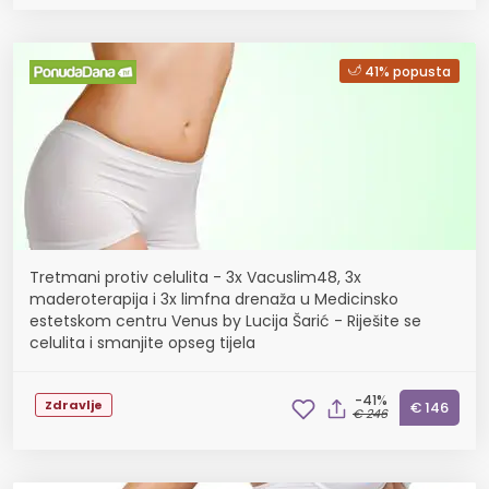
41% popusta
Tretmani protiv celulita - 3x Vacuslim48, 3x
maderoterapija i 3x limfna drenaža u Medicinsko
estetskom centru Venus by Lucija Šarić - Riješite se
celulita i smanjite opseg tijela
-41%
Zdravlje
€ 146
€ 246