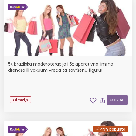
5x brazilska maderoterapija i 5x aparativna limfna
drenaža ili vakuum vreća za savršenu figuru!
Zdravlje
€ 87,60
49% popusta