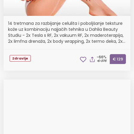
14 tretmana za razbijanje celulita i poboljšanje teksture
kože uz kombinaciju najjačih tehnika u Dahlia Beauty
Studiu - 2x Tesla s RF, 2x vakuum RF, 2x maderoterapija,
2x limfna drenaža, 2x body wrapping, 2x termo deka, 2x
brazilian butt lift
-66%
Zdravlje
€ 129
€ 376