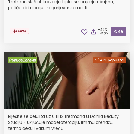
Tretman služi oblikovanju tijela, smanjenju obujma,
potiče cirkulaciju i sagorijevanje masti
-42%
Ljepota
€ 49
€ 85
41% popusta
Riješite se celulita uz 6 ili 12 tretmana u Dahlia Beauty
Studiju - uključuje maderoterapiju, limfnu drenažu,
termo deku i vakum vreću