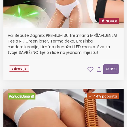
NOVO!
Val Beauté Zagreb: PREMIUM 30 tretmana MRŠAVLJENJA!
Tesla RF, Green laser, Termo deka, Brazilska
maderoterapija, Limfna drenaža i LED maska. Sve za
tvoje SAVRŠENO tijelo i lice na jednom mjestu!
Zdravlje
€ 359
44% popusta