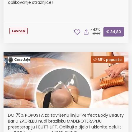
oblikovanje stražnjice!
-42%
Lovran
€ 34,80
€ 60
65% popusta
DO 75% POPUSTA za savršenu liniju! Perfect Body Beauty
Bar u ZAGREBU nudi brazilsku MADEROTERAPIJU,
presoterapiju i BUTT LIFT. Oblikujte tijelo i uklonite celulit