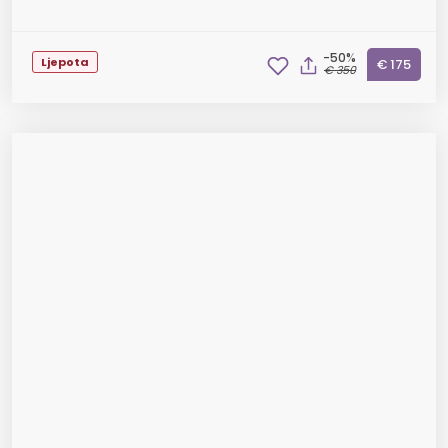
-50%
Ljepota
€ 175
€ 350