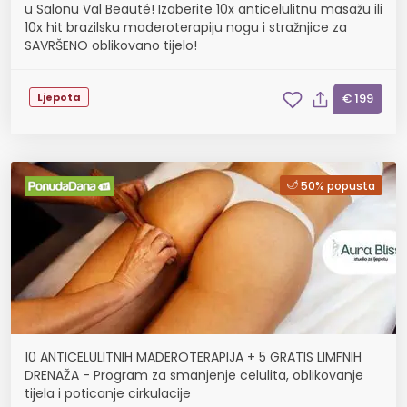
u Salonu Val Beauté! Izaberite 10x anticelulitnu masažu ili
10x hit brazilsku maderoterapiju nogu i stražnjice za
SAVRŠENO oblikovano tijelo!
Ljepota
€ 199
50% popusta
10 ANTICELULITNIH MADEROTERAPIJA + 5 GRATIS LIMFNIH
DRENAŽA - Program za smanjenje celulita, oblikovanje
tijela i poticanje cirkulacije