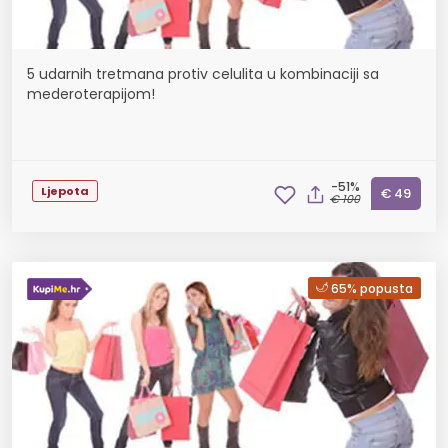
5 udarnih tretmana protiv celulita u kombinaciji sa
mederoterapijom!
-51%
Ljepota
€ 49
€ 100
65% popusta