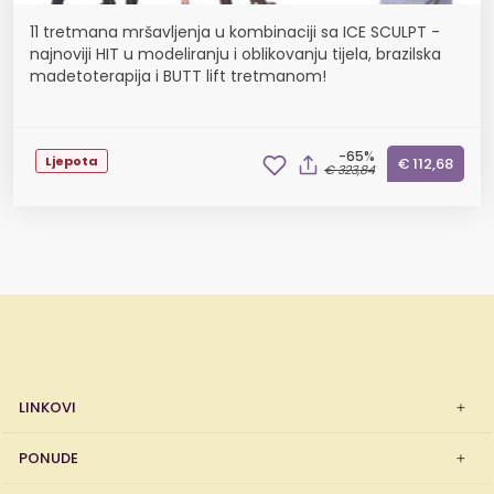
11 tretmana mršavljenja u kombinaciji sa ICE SCULPT -
najnoviji HIT u modeliranju i oblikovanju tijela, brazilska
madetoterapija i BUTT lift tretmanom!
-65%
Ljepota
€ 112,68
€ 323,84
LINKOVI
PONUDE