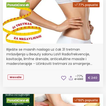
77% popusta
Riješite se masnih naslaga uz čak 31 tretman
mršavljenja u Beauty salonu LaVi! Radiofrekvencije,
kavitacije, limfne drenaže, anticelulitne masaže i
maderoterapije - Učinkoviti tretmani za smanjenje
celulita, obujma, izbacivanja viška vode i toksina iz org...
-77%
Masaža
€ 240
€ 1065
50% popusta