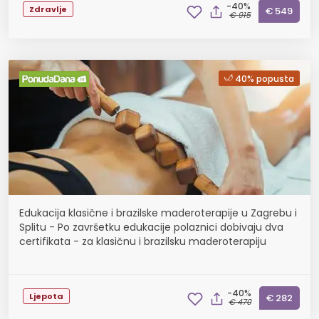
-40%
Zdravlje
€ 549
€ 915
40% popusta
Edukacija klasične i brazilske maderoterapije u Zagrebu i
Splitu - Po završetku edukacije polaznici dobivaju dva
certifikata - za klasičnu i brazilsku maderoterapiju
-40%
Ljepota
€ 282
€ 470