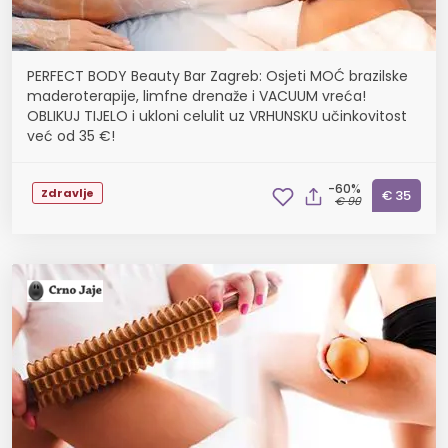
PERFECT BODY Beauty Bar Zagreb: Osjeti MOĆ brazilske
maderoterapije, limfne drenaže i VACUUM vreća!
OBLIKUJ TIJELO i ukloni celulit uz VRHUNSKU učinkovitost
već od 35 €!
-60%
Zdravlje
€ 35
€ 90