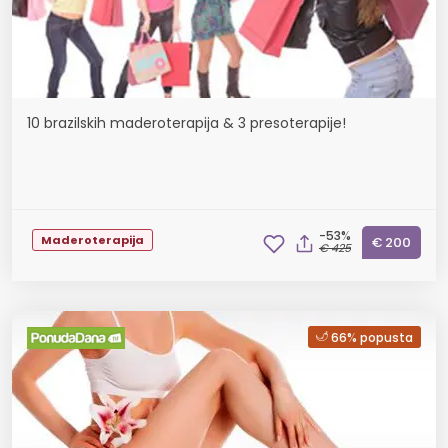
10 brazilskih maderoterapija & 3 presoterapije!
-53%
Maderoterapija
€ 200
€ 425
66% popusta