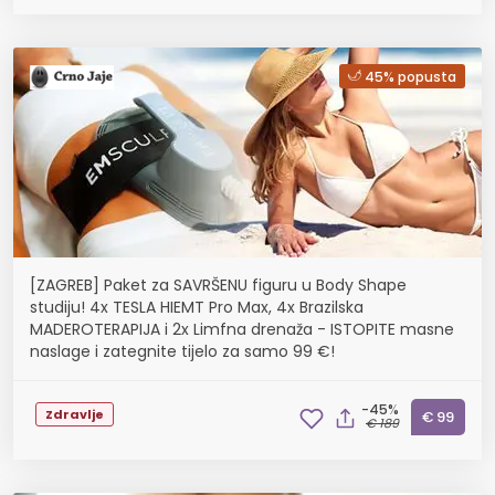
45% popusta
[ZAGREB] Paket za SAVRŠENU figuru u Body Shape
studiju! 4x TESLA HIEMT Pro Max, 4x Brazilska
MADEROTERAPIJA i 2x Limfna drenaža - ISTOPITE masne
naslage i zategnite tijelo za samo 99 €!
-45%
Zdravlje
€ 99
€ 189