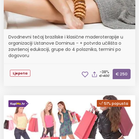
Dvodnevni tečaj brazilske i klasične maderoterapije u
organizaciji Ustanove Dominus - + potvrda učilišta o
završenoj edukaciji, grupe do 4 polaznika, termini po
dogovoru
-38%
Ljepota
€ 250
€ 400
51% popusta