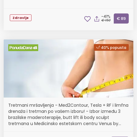
-41%
Zdravlje
€ 89
€ 150
40% popusta
Tretmani mršavljenja - Med2Contour, Tesla + RF i limfna
drenaža i tretman po vašem izboru! - Izbor između 3
brazilske maderoterapije, butt lift ili body sculpt
tretmana u Medicinsko estetskom centru Venus by
Lucija Šarić