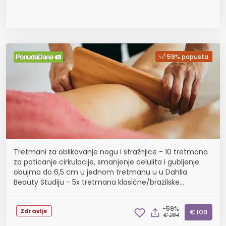
59% popusta
Tretmani za oblikovanje nogu i stražnjice - 10 tretmana
za poticanje cirkulacije, smanjenje celulita i gubljenje
obujma do 6,5 cm u jednom tretmanu u u Dahlia
Beauty Studiju - 5x tretmana klasične/brazilske
maderoterapije u trajanju od 30 minuta te 5x tre...
-59%
Zdravlje
€ 109
€ 264