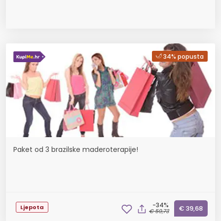
34% popusta
Paket od 3 brazilske maderoterapije!
-34%
Ljepota
€ 39,68
€ 59,73