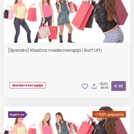
[Špansko] Klasična maderoterapija i Butt Lift!
-52%
Maderoterapija
€ 35
€ 73
53% popusta