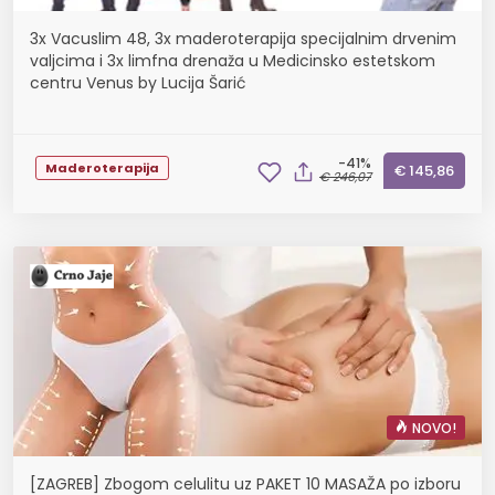
3x Vacuslim 48, 3x maderoterapija specijalnim drvenim
valjcima i 3x limfna drenaža u Medicinsko estetskom
centru Venus by Lucija Šarić
-41%
Maderoterapija
€ 145,86
€ 246,07
NOVO!
[ZAGREB] Zbogom celulitu uz PAKET 10 MASAŽA po izboru