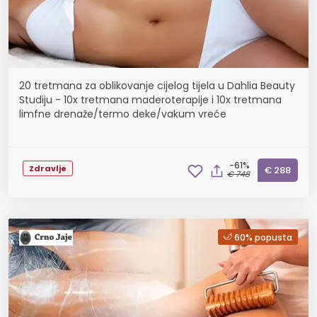
20 tretmana za oblikovanje cijelog tijela u Dahlia Beauty
Studiju - 10x tretmana maderoterapije i 10x tretmana
limfne drenaže/termo deke/vakum vreće
-61%
Zdravlje
€ 288
€ 748
60% popusta