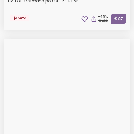
uz TOP tretmane po SUPER CIJENI!
-65%
Ljepota
€ 87
€ 250