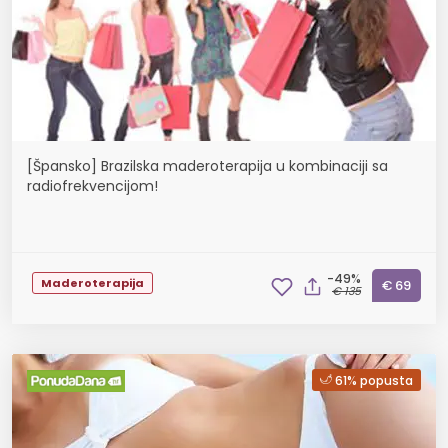
[Špansko] Brazilska maderoterapija u kombinaciji sa
radiofrekvencijom!
-49%
Maderoterapija
€ 69
€ 135
61% popusta