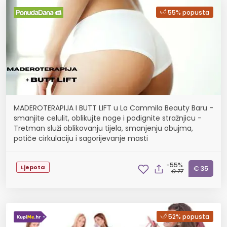
55% popusta
MADEROTERAPIJA I BUTT LIFT u La Cammila Beauty Baru -
smanjite celulit, oblikujte noge i podignite stražnjicu -
Tretman služi oblikovanju tijela, smanjenju obujma,
potiče cirkulaciju i sagorijevanje masti
-55%
Ljepota
€ 35
€ 77
52% popusta