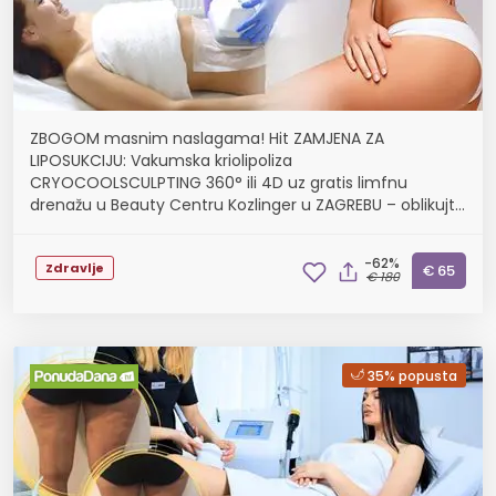
ZBOGOM masnim naslagama! Hit ZAMJENA ZA
LIPOSUKCIJU: Vakumska kriolipoliza
CRYOCOOLSCULPTING 360° ili 4D uz gratis limfnu
drenažu u Beauty Centru Kozlinger u ZAGREBU – oblikujte
tijelo bez kirurgije!
-62%
Zdravlje
€ 65
€ 180
35% popusta