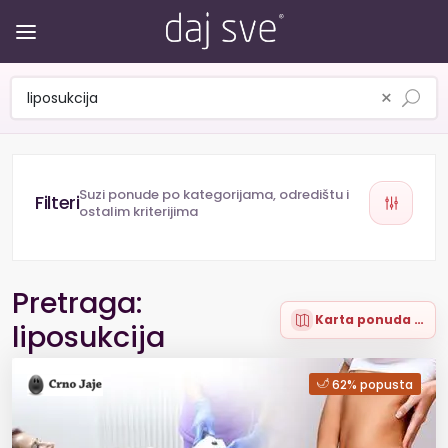
×
Suzi ponude po kategorijama, odredištu i
ostalim kriterijima
Pretraga:
Karta ponuda (2)
liposukcija
62% popusta