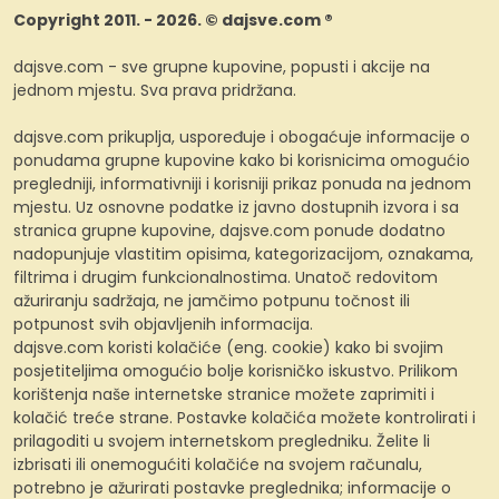
Copyright 2011. - 2026. © dajsve.com ®
dajsve.com - sve grupne kupovine, popusti i akcije na
jednom mjestu. Sva prava pridržana.
dajsve.com prikuplja, uspoređuje i obogaćuje informacije o
ponudama grupne kupovine kako bi korisnicima omogućio
pregledniji, informativniji i korisniji prikaz ponuda na jednom
mjestu. Uz osnovne podatke iz javno dostupnih izvora i sa
stranica grupne kupovine, dajsve.com ponude dodatno
nadopunjuje vlastitim opisima, kategorizacijom, oznakama,
filtrima i drugim funkcionalnostima. Unatoč redovitom
ažuriranju sadržaja, ne jamčimo potpunu točnost ili
potpunost svih objavljenih informacija.
dajsve.com koristi kolačiće (eng. cookie) kako bi svojim
posjetiteljima omogućio bolje korisničko iskustvo. Prilikom
korištenja naše internetske stranice možete zaprimiti i
kolačić treće strane. Postavke kolačića možete kontrolirati i
prilagoditi u svojem internetskom pregledniku. Želite li
izbrisati ili onemogućiti kolačiće na svojem računalu,
potrebno je ažurirati postavke preglednika; informacije o