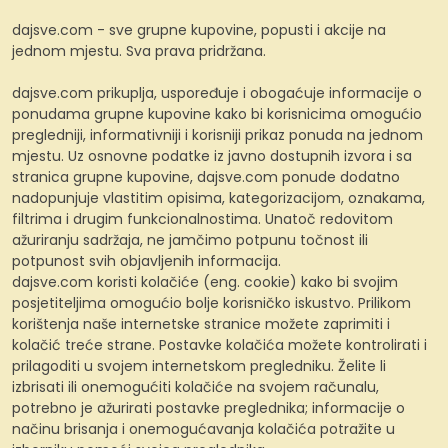
dajsve.com - sve grupne kupovine, popusti i akcije na
jednom mjestu. Sva prava pridržana.
dajsve.com prikuplja, uspoređuje i obogaćuje informacije o
ponudama grupne kupovine kako bi korisnicima omogućio
pregledniji, informativniji i korisniji prikaz ponuda na jednom
mjestu. Uz osnovne podatke iz javno dostupnih izvora i sa
stranica grupne kupovine, dajsve.com ponude dodatno
nadopunjuje vlastitim opisima, kategorizacijom, oznakama,
filtrima i drugim funkcionalnostima. Unatoč redovitom
ažuriranju sadržaja, ne jamčimo potpunu točnost ili
potpunost svih objavljenih informacija.
dajsve.com koristi kolačiće (eng. cookie) kako bi svojim
posjetiteljima omogućio bolje korisničko iskustvo. Prilikom
korištenja naše internetske stranice možete zaprimiti i
kolačić treće strane. Postavke kolačića možete kontrolirati i
prilagoditi u svojem internetskom pregledniku. Želite li
izbrisati ili onemogućiti kolačiće na svojem računalu,
potrebno je ažurirati postavke preglednika; informacije o
načinu brisanja i onemogućavanja kolačića potražite u