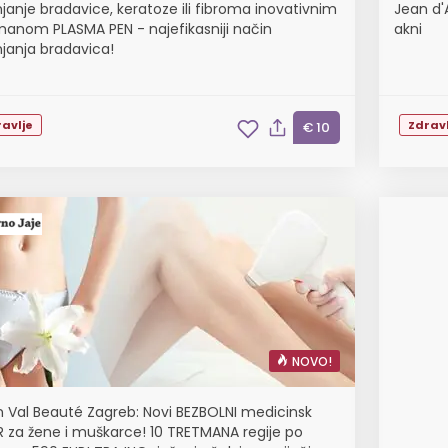
njanje bradavice, keratoze ili fibroma inovativnim
Jean d'A
manom PLASMA PEN - najefikasniji način
akni
njanja bradavica!
avlje
Zdravl
€ 10
NOVO!
n Val Beauté Zagreb: Novi BEZBOLNI medicinsk
R za žene i muškarce! 10 TRETMANA regije po