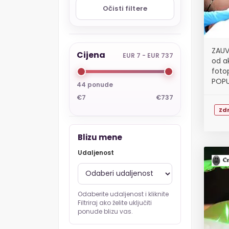
Očisti filtere
ZAUVI
Cijena
EUR 7 - EUR 737
od a
foto
POPU
44 ponude
€7
€737
Zdr
Blizu mene
Udaljenost
Odaberite udaljenost i kliknite
Filtriraj ako želite uključiti
ponude blizu vas.