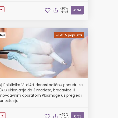
-26%
ta
€ 34
€ 46
45% popusta
] Poliklinika VitalArt donosi odličnu ponudu za
ŠKO uklanjanje do 3 madeža, bradavice ili
inovativnim aparatom Plasmage uz pregled i
anesteziju!
-45%
je
€ 99
€ 180