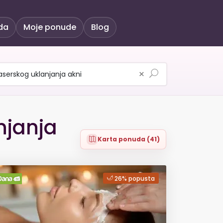
da
Moje ponude
Blog
×
njanja
Karta ponuda (41)
26% popusta