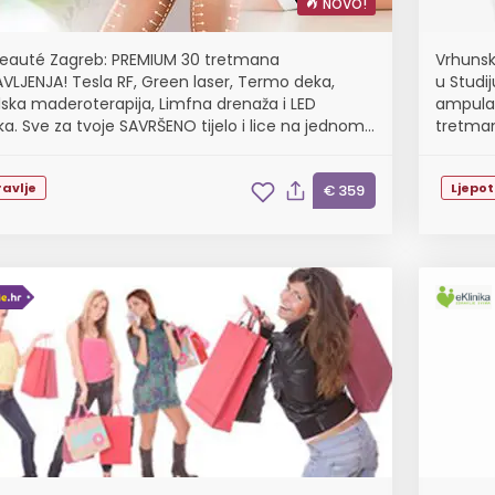
NOVO!
Beauté Zagreb: PREMIUM 30 tretmana
Vrhunsk
VLJENJA! Tesla RF, Green laser, Termo deka,
u Studij
ilska maderoterapija, Limfna drenaža i LED
ampula,
a. Sve za tvoje SAVRŠENO tijelo i lice na jednom
tretman,
tu!
avlje
Ljepo
€ 359