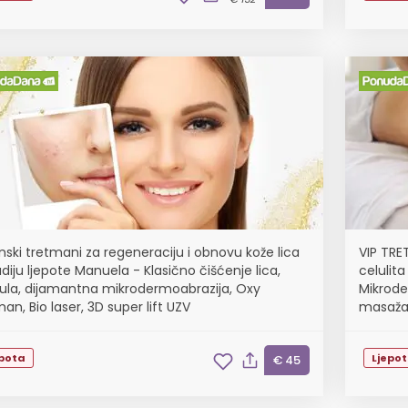
nski tretmani za regeneraciju i obnovu kože lica
VIP TRET
diju ljepote Manuela - Klasično čišćenje lica,
celulita
la, dijamantna mikrodermoabrazija, Oxy
Mikroder
an, Bio laser, 3D super lift UZV
masaža 
epota
Ljepo
€ 45