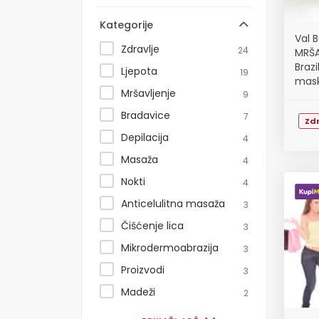
Kategorije
Val 
Zdravlje
24
MRŠA
Braz
Ljepota
19
mask
Mršavljenje
9
mjes
Bradavice
7
Zdr
Depilacija
4
Masaža
4
Nokti
4
Anticelulitna masaža
3
Čišćenje lica
3
Mikrodermoabrazija
3
Proizvodi
3
Madeži
2