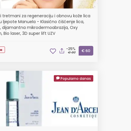
i tretmani za regeneraciju i obnovu kože lica
u ljepote Manuela - Klasično čišćenje lica,
 dijamantna mikrodermoabrazija, Oxy
 Bio laser, 3D super lift UZV
-25%
ta
€ 60
€ 80
Popularno danas