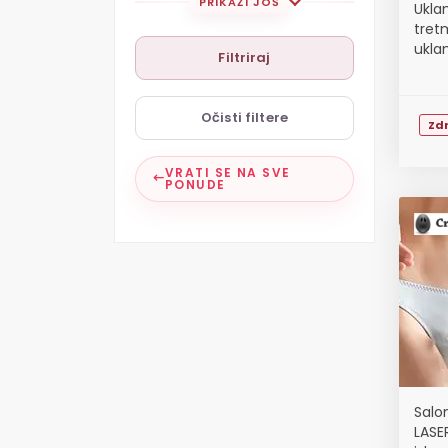
PRIKAŽI JOŠ
Ukla
tret
ukla
Filtriraj
Očisti filtere
Zdr
VRATI SE NA SVE
PONUDE
Salo
LASE