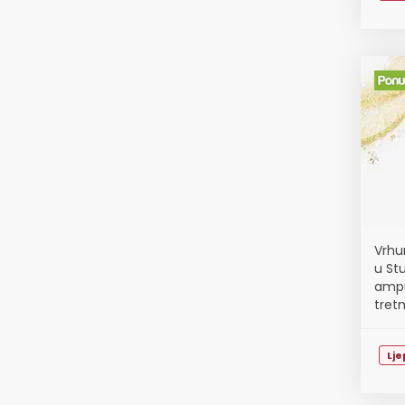
Vrhu
u Stu
ampu
tretm
Lj