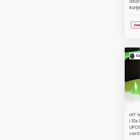
izbor
korij
Zdr
HIT 
i 10
LIPO
cent