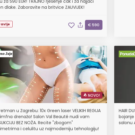
u za 590 EUR! TRAJNO rješenje čak i za najjači
en dlake. Zaboravite na britvice ZAUVIJEK!
avlje
€ 590
NOVO!
tretman u Zagrebu: 10x Green laser VELIKIH REGIJA
HAIR DU
x limfna drenaža! Salon Val Beauté nudi vam
bojanje 
SUKCIJU BEZ NOŽA. Recite "zbogom"
salonu 
imetrima i celulitu uz najmoderniju tehnologiju!