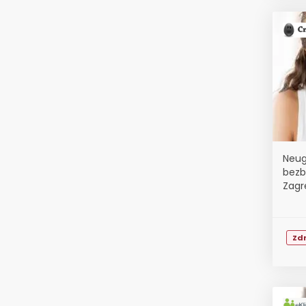
Neug
bezb
Zagre
Zdr