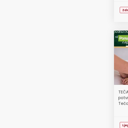
Zdr
TEČA
potv
Teča
Lj