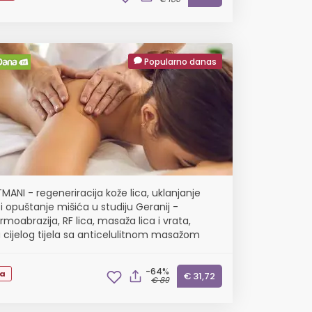
Popularno danas
MANI - regeneriracija kože lica, uklanjanje
 i opuštanje mišića u studiju Geranij -
moabrazija, RF lica, masaža lica i vrata,
cijelog tijela sa anticelulitnom masažom
-64%
ta
€ 31,72
€ 89