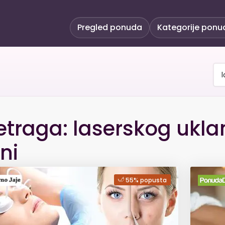
Pregled ponuda
Kategorije ponu
etraga: laserskog ukla
ni
55% popusta