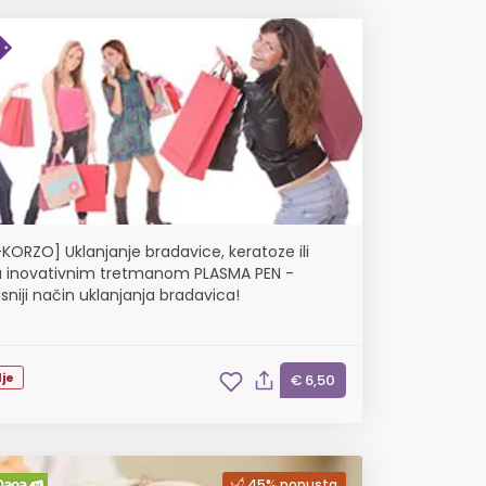
-KORZO] Uklanjanje bradavice, keratoze ili
 inovativnim tretmanom PLASMA PEN -
sniji način uklanjanja bradavica!
je
€ 6,50
45% popusta