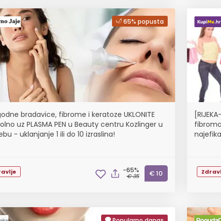
65% popusta
odne bradavice, fibrome i keratoze UKLONITE
[RIJEKA
olno uz PLASMA PEN u Beauty centru Kozlinger u
fibroma
bu - uklanjanje 1 ili do 10 izraslina!
najefika
-65%
avlje
Zdravl
€ 10
€ 35
Popularno danas