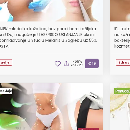
JEK mladolika koža lica, bez pora i bora i ožiljaka
IPL tret
kni! Da, moguće je! LASERSKO UKLANJANJE akni ili
na koži 
pomlađivanje u Studiu Melanis u Zagrebu uz 55%
bakteri
STA!
kozmet
-55%
avlje
Zdravl
€ 19
€ 42,23