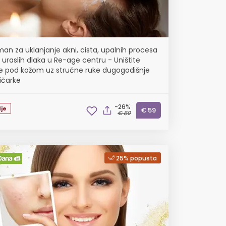
man za uklanjanje akni, cista, upalnih procesa
i uraslih dlaka u Re-age centru - Uništite
je pod kožom uz stručne ruke dugogodišnje
ičarke
-26%
je
€ 59
€ 80
25% popusta