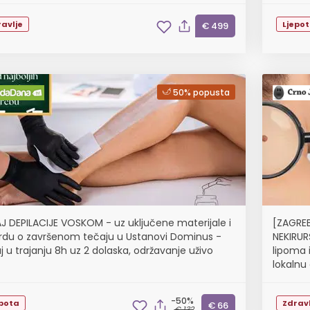
avlje
Ljepo
€ 499
50% popusta
J DEPILACIJE VOSKOM - uz uključene materijale i
[ZAGREB
rdu o završenom tečaju u Ustanovi Dominus -
NEKIRUR
j u trajanju 8h uz 2 dolaska, održavanje uživo
lipoma 
lokalnu 
-50%
epota
Zdravl
€ 66
€ 132