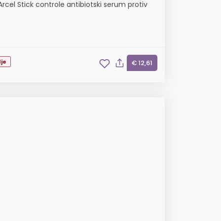
rcel Stick controle antibiotski serum protiv
je
€ 12,61