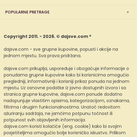
POPULARNE PRETRAGE
Copyright 2011. - 2026. © dajsve.com ®
dajsve.com - sve grupne kupovine, popusti i akcije na
jednom mjestu. Sva prava pridržana.
dajsve.com prikuplja, uspoređuje i obogaćuje informacije o
ponudama grupne kupovine kako bi korisnicima omogućio
pregledniji, informativniji i korisniji prikaz ponuda na jednom
mjestu. Uz osnovne podatke iz javno dostupnih izvora i sa
stranica grupne kupovine, dajsve.com ponude dodatno
nadopunjuje vlastitim opisima, kategorizacijom, oznakama,
filtrima i drugim funkcionalnostima. Unatoč redovitom
ažuriranju sadržaja, ne jamčimo potpunu točnost ili
potpunost svih objavljenih informacija.
dajsve.com koristi kolačiće (eng. cookie) kako bi svojim
posjetiteljima omogućio bolje korisničko iskustvo. Prilikom