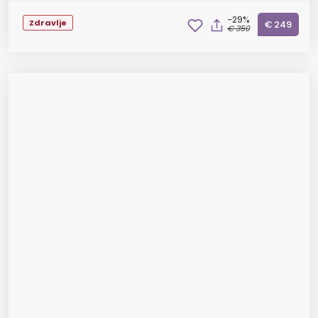
-29%
Zdravlje
€ 249
€ 350