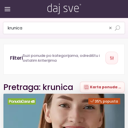
×
Suzi ponude po kategorijama, odredištu i
ostalim kriterijima
Pretraga: krunica
Karta ponuda (16)
35% popusta