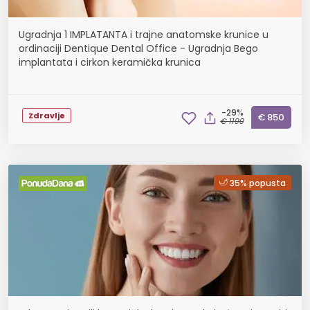
Ugradnja 1 IMPLATANTA i trajne anatomske krunice u
ordinaciji Dentique Dental Office - Ugradnja Bego
implantata i cirkon keramička krunica
-29%
Zdravlje
€ 850
€ 1190
35% popusta