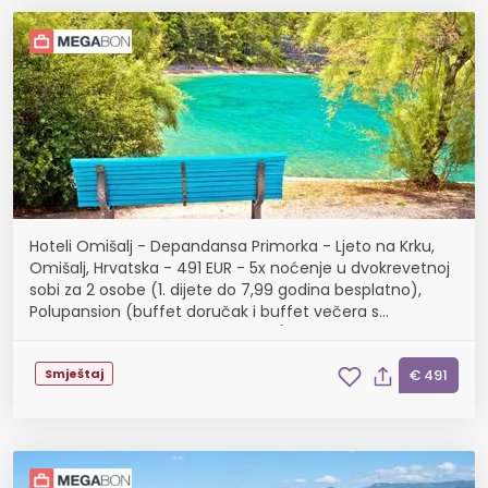
Hoteli Omišalj - Depandansa Primorka - Ljeto na Krku,
Omišalj, Hrvatska - 491 EUR - 5x noćenje u dvokrevetnoj
sobi za 2 osobe (1. dijete do 7,99 godina besplatno),
Polupansion (buffet doručak i buffet večera s
uključenim bezalkoholnim pićem)
Smještaj
€ 491