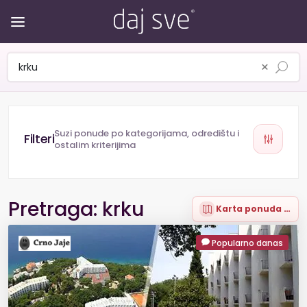
×
Suzi ponude po kategorijama, odredištu i
ostalim kriterijima
Pretraga: krku
Karta ponuda (78)
Popularno danas