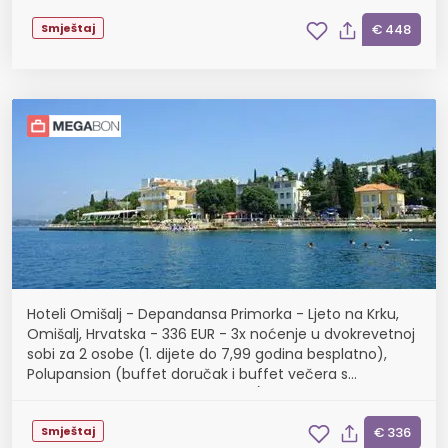
Smještaj
€ 448
Hoteli Omišalj - Depandansa Primorka - Ljeto na Krku,
Omišalj, Hrvatska - 336 EUR - 3x noćenje u dvokrevetnoj
sobi za 2 osobe (1. dijete do 7,99 godina besplatno),
Polupansion (buffet doručak i buffet večera s
uključenim bezalkoholnim pićem)
Smještaj
€ 336