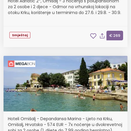
Hotel Adriatic 2*, Omišalj - 3 noćenja s polupansionom
za 2 osobe i 2 djece - Odmor na vrhunskoj lokaciji na
otoku Krku, korištenje u terminima do 27.6. i 29.8. - 30.9.
Smještaj
€ 269
Hoteli Omišalj - Depandansa Marina - Ljeto na Krku,
Omišalj, Hrvatska - 574 EUR - 7x noćenje u dvokrevetnoj
sobi za 2 osobe (1. dijete do 7,99 godina besplatno),