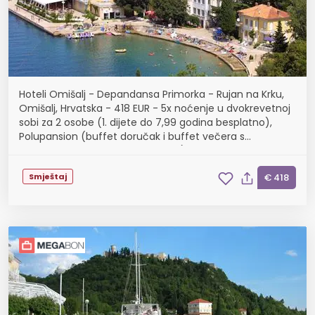
Hoteli Omišalj - Depandansa Primorka - Rujan na Krku,
Omišalj, Hrvatska - 418 EUR - 5x noćenje u dvokrevetnoj
sobi za 2 osobe (1. dijete do 7,99 godina besplatno),
Polupansion (buffet doručak i buffet večera s
uključenim bezalkoholnim pićem)
Smještaj
€ 418