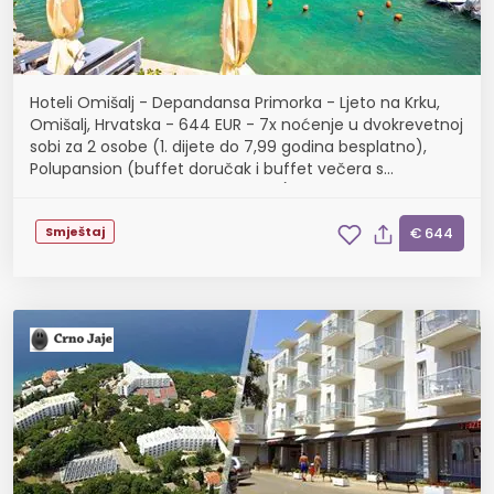
Hoteli Omišalj - Depandansa Primorka - Ljeto na Krku,
Omišalj, Hrvatska - 644 EUR - 7x noćenje u dvokrevetnoj
sobi za 2 osobe (1. dijete do 7,99 godina besplatno),
Polupansion (buffet doručak i buffet večera s
uključenim bezalkoholnim pićem)
Smještaj
€ 644