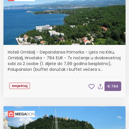
Hoteli Omišalj - Depandansa Primorka - Ljeto na Krku,
Omišalj, Hrvatska - 784 EUR - 7x noćenje u dvokrevetnoj
sobi za 2 osobe (1. dijete do 7,99 godina besplatno),
Polupansion (buffet doručak i buffet večera s
uključenim bezalkoholnim pićem)
Smještaj
€ 784