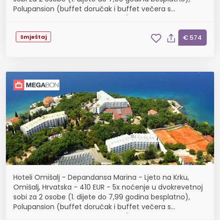
Polupansion (buffet doručak i buffet večera s
uključenim bezalkoholnim pićem)
Smještaj
€ 574
Hoteli Omišalj - Depandansa Marina - Ljeto na Krku,
Omišalj, Hrvatska - 410 EUR - 5x noćenje u dvokrevetnoj
sobi za 2 osobe (1. dijete do 7,99 godina besplatno),
Polupansion (buffet doručak i buffet večera s
uključenim bezalkoholnim pićem)