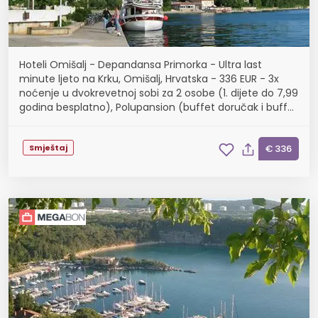
Hoteli Omišalj - Depandansa Primorka - Ultra last
minute ljeto na Krku, Omišalj, Hrvatska - 336 EUR - 3x
noćenje u dvokrevetnoj sobi za 2 osobe (1. dijete do 7,99
godina besplatno), Polupansion (buffet doručak i buffet
večera s uključenim bezalkoholnim pi...
Smještaj
€ 336