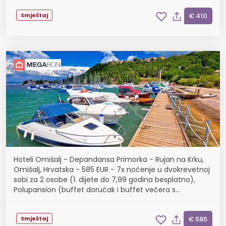
Smještaj
€ 410
Hoteli Omišalj - Depandansa Primorka - Rujan na Krku,
Omišalj, Hrvatska - 585 EUR - 7x noćenje u dvokrevetnoj
sobi za 2 osobe (1. dijete do 7,99 godina besplatno),
Polupansion (buffet doručak i buffet večera s
uključenim bezalkoholnim pićem)
Smještaj
€ 585