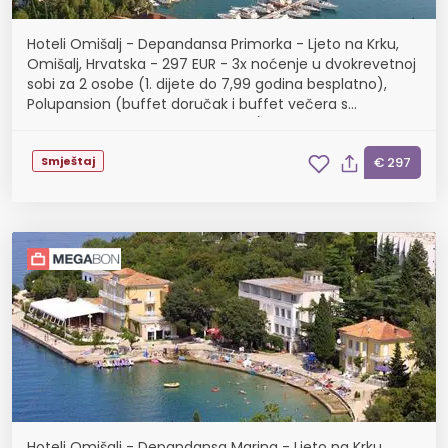
Hoteli Omišalj - Depandansa Primorka - Ljeto na Krku,
Omišalj, Hrvatska - 297 EUR - 3x noćenje u dvokrevetnoj
sobi za 2 osobe (1. dijete do 7,99 godina besplatno),
Polupansion (buffet doručak i buffet večera s
uključenim bezalkoholnim pićem)
Smještaj
€ 297
Hoteli Omišalj - Depandansa Marina - Ljeto na Krku,