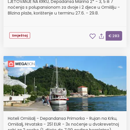
LJETOVANJE NA KRKU, Depadansa Marina 2* - 3, 5 ili 7
noćenja s polupansionom za dvoje i 2 djece u Omišlju -
Blizina plaže, korištenje u terminu 27.6. - 29.8.
Smještaj
€ 283
Hoteli Omišalj - Depandansa Primorka - Rujan na Krku,
Omišalj, Hrvatska - 251 EUR - 3x noćenje u dvokrevetnoj