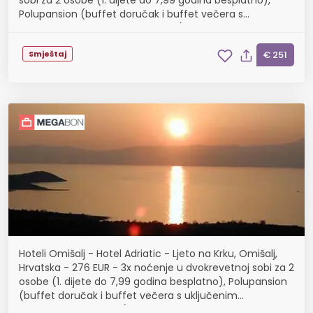
sobi za 2 osobe (1. dijete do 7,99 godina besplatno),
Polupansion (buffet doručak i buffet večera s
uključenim bezalkoholnim pićem)
Smještaj
€ 251
Hoteli Omišalj - Hotel Adriatic - Ljeto na Krku, Omišalj,
Hrvatska - 276 EUR - 3x noćenje u dvokrevetnoj sobi za 2
osobe (1. dijete do 7,99 godina besplatno), Polupansion
(buffet doručak i buffet večera s uključenim
bezalkoholnim pićem)