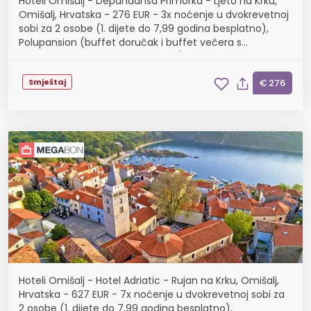
Hoteli Omišalj - Depandansa Primorka - Ljeto na Krku,
Omišalj, Hrvatska - 276 EUR - 3x noćenje u dvokrevetnoj
sobi za 2 osobe (1. dijete do 7,99 godina besplatno),
Polupansion (buffet doručak i buffet večera s
uključenim bezalkoholnim pićem)
Smještaj
€ 276
Hoteli Omišalj - Hotel Adriatic - Rujan na Krku, Omišalj,
Hrvatska - 627 EUR - 7x noćenje u dvokrevetnoj sobi za
2 osobe (1. dijete do 7,99 godina besplatno),