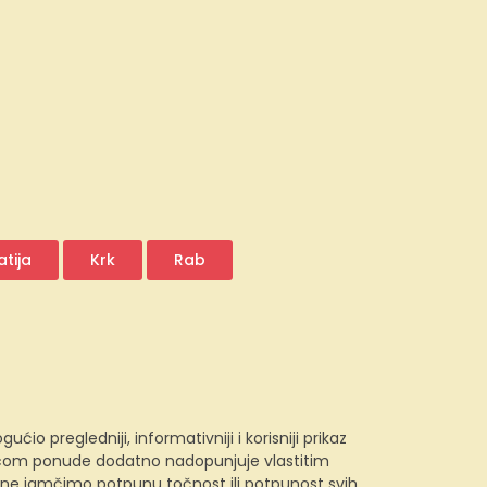
tija
Krk
Rab
 pregledniji, informativniji i korisniji prikaz
e.com ponude dodatno nadopunjuje vlastitim
, ne jamčimo potpunu točnost ili potpunost svih