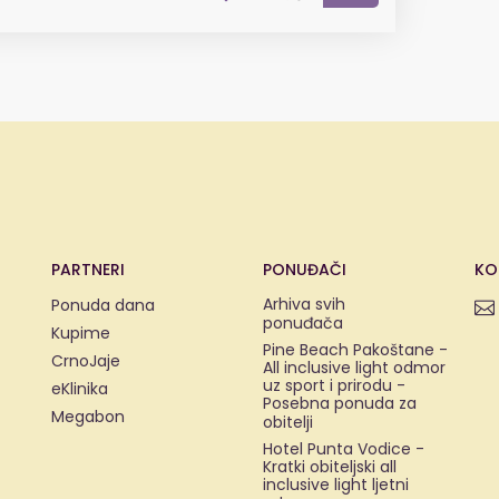
PARTNERI
PONUĐAČI
KO
Arhiva svih
Ponuda dana
ponuđača
Kupime
Pine Beach Pakoštane -
CrnoJaje
All inclusive light odmor
uz sport i prirodu -
eKlinika
Posebna ponuda za
Megabon
obitelji
Hotel Punta Vodice -
Kratki obiteljski all
inclusive light ljetni