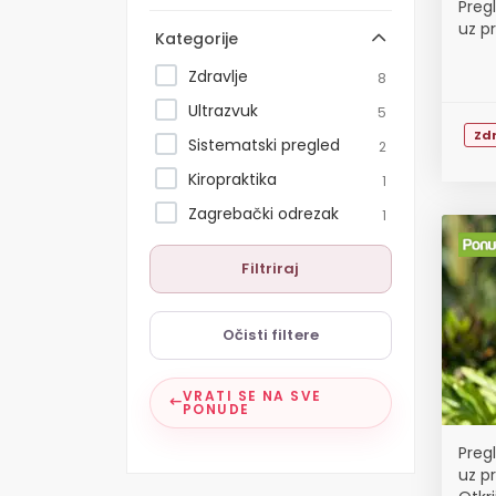
Pregl
uz pr
Kategorije
Zdravlje
8
Ultrazvuk
5
Zdr
Sistematski pregled
2
Kiropraktika
1
Zagrebački odrezak
1
Filtriraj
Očisti filtere
VRATI SE NA SVE
PONUDE
Pregl
uz pr