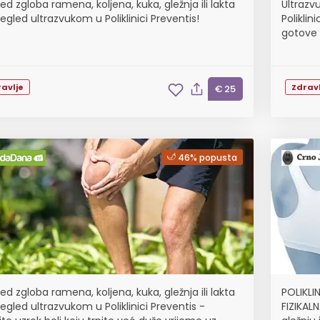
ed zgloba ramena, koljena, kuka, gležnja ili lakta
Ultrazvu
egled ultrazvukom u Poliklinici Preventis!
Poliklin
gotove 
avlje
Zdravl
€ 25
46% popusta
ed zgloba ramena, koljena, kuka, gležnja ili lakta
POLIKLI
egled ultrazvukom u Poliklinici Preventis -
FIZIKALN