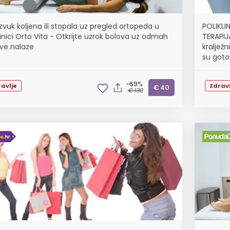
zvuk koljena ili stopala uz pregled ortopeda u
POLIKLI
linici Orto Vita - Otkrijte uzrok bolova uz odmah
TERAPIJA
ve nalaze
kraljež
su gotov
-69%
avlje
Zdravl
€ 40
€ 130