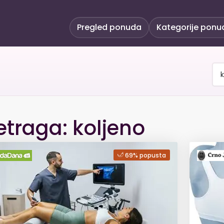
Pregled ponuda
Kategorije ponu
etraga: koljeno
69% popusta