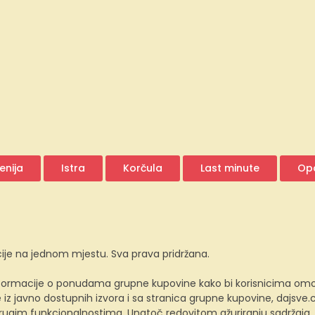
enija
Istra
Korčula
Last minute
Opa
ije na jednom mjestu. Sva prava pridržana.
ormacije o ponudama grupne kupovine kako bi korisnicima omogućio
z javno dostupnih izvora i sa stranica grupne kupovine, dajsv
 drugim funkcionalnostima. Unatoč redovitom ažuriranju sadržaja