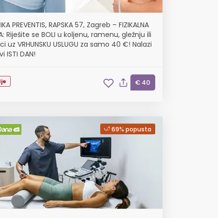
NIKA PREVENTIS, RAPSKA 57, Zagreb – FIZIKALNA
: Riješite se BOLI u koljenu, ramenu, gležnju ili
nici uz VRHUNSKU USLUGU za samo 40 €! Nalazi
i ISTI DAN!
je
€ 40
69% popusta