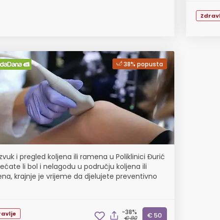
Zdravl
38% popusta
zvuk i pregled koljena ili ramena u Poliklinici Đurić
ećate li bol i nelagodu u području koljena ili
na, krajnje je vrijeme da djelujete preventivno
-38%
avlje
€ 50
€ 80