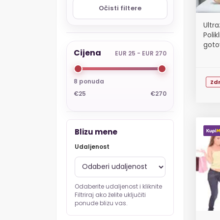
Očisti filtere
Ultra
Polik
goto
Cijena
EUR 25 - EUR 270
8 ponuda
Zdr
€25
€270
Blizu mene
Udaljenost
Odaberite udaljenost i kliknite
Filtriraj ako želite uključiti
ponude blizu vas.