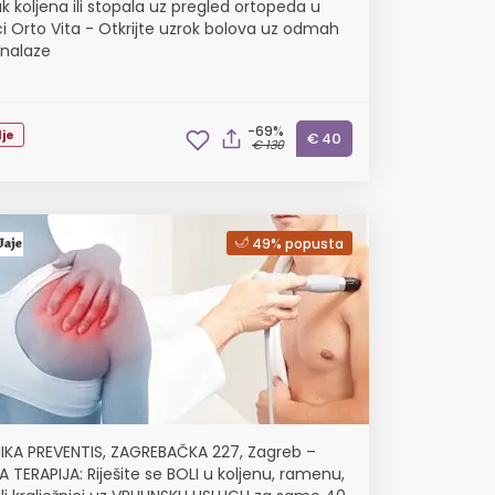
k koljena ili stopala uz pregled ortopeda u
ici Orto Vita - Otkrijte uzrok bolova uz odmah
nalaze
-69%
je
€ 40
€ 130
49% popusta
NIKA PREVENTIS, ZAGREBAČKA 227, Zagreb –
A TERAPIJA: Riješite se BOLI u koljenu, ramenu,