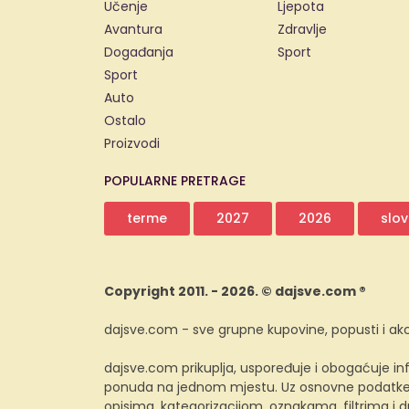
Učenje
Ljepota
Avantura
Zdravlje
Događanja
Sport
Sport
Auto
Ostalo
Proizvodi
POPULARNE PRETRAGE
terme
2027
2026
slov
Copyright 2011. - 2026. © dajsve.com ®
dajsve.com - sve grupne kupovine, popusti i akc
dajsve.com prikuplja, uspoređuje i obogaćuje inf
ponuda na jednom mjestu. Uz osnovne podatke i
opisima, kategorizacijom, oznakama, filtrima i