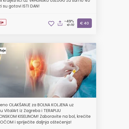
 ili kralježnici uz VRHUNSKU USLUGU za samo 40
i su gotovi ISTI DAN!
-49%
je
€ 40
€ 70
eno OLAKŠANJE za BOLNA KOLJENA uz
iku VitalArt iz Zagreba i TERAPIJU
ONSKOM KISELINOM! Zaboravite na bol, krećite
KOĆOM i spriječite daljnja oštećenja!