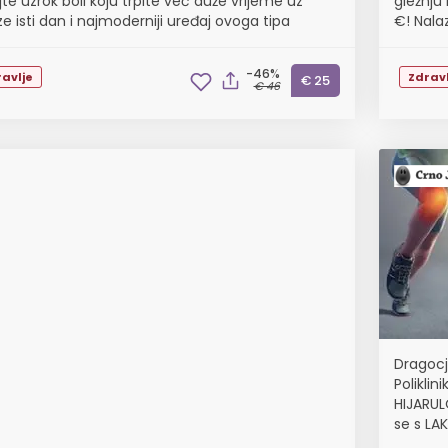
jte uzrok boli koju trpite već duže vrijeme uz
gležnju
e isti dan i najmoderniji uređaj ovoga tipa
€! Nalaz
-46%
avlje
Zdravl
€ 25
€ 46
Dragocj
Poliklin
HIJARUL
se s LA