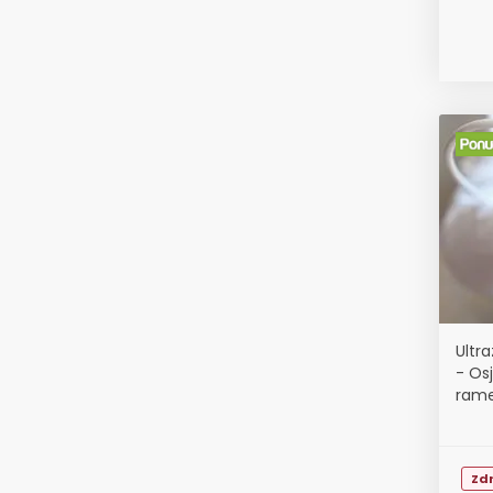
Ultra
- Osj
rame
Zdr