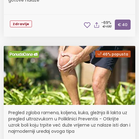
gotove nalaze
-69%
Zdravlje
€ 40
€ 130
46% popusta
Pregled zgloba ramena, koljena, kuka, gležnja ili lakta uz
pregled ultrazvukom u Poliklinici Preventis - Otkrijte
uzrok boli koju trpite već duže vrijeme uz nalaze isti dan i
najmoderniji uređaj ovoga tipa