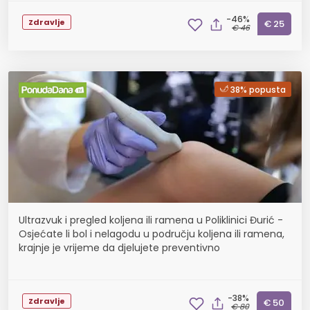
-46%
Zdravlje
€ 25
€ 46
38% popusta
Ultrazvuk i pregled koljena ili ramena u Poliklinici Đurić -
Osjećate li bol i nelagodu u području koljena ili ramena,
krajnje je vrijeme da djelujete preventivno
-38%
Zdravlje
€ 50
€ 80