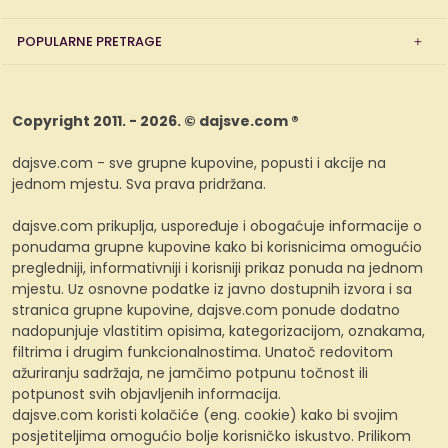
POPULARNE PRETRAGE
Copyright 2011. - 2026. © dajsve.com ®
dajsve.com - sve grupne kupovine, popusti i akcije na
jednom mjestu. Sva prava pridržana.
dajsve.com prikuplja, uspoređuje i obogaćuje informacije o
ponudama grupne kupovine kako bi korisnicima omogućio
pregledniji, informativniji i korisniji prikaz ponuda na jednom
mjestu. Uz osnovne podatke iz javno dostupnih izvora i sa
stranica grupne kupovine, dajsve.com ponude dodatno
nadopunjuje vlastitim opisima, kategorizacijom, oznakama,
filtrima i drugim funkcionalnostima. Unatoč redovitom
ažuriranju sadržaja, ne jamčimo potpunu točnost ili
potpunost svih objavljenih informacija.
dajsve.com koristi kolačiće (eng. cookie) kako bi svojim
posjetiteljima omogućio bolje korisničko iskustvo. Prilikom