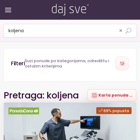
×
Suzi ponude po kategorijama, odredištu i
ostalim kriterijima
Pretraga: koljena
Karta ponuda (8)
69% popusta