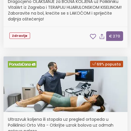
Dragocjeno OLAKŠANJE za BOLNA KOLJENA uz Polikliniku
VitalArt iz Zagreba i TERAPIJU HIJARULONSKOM KISELINOM!
Zaboravite na bol, krećite se s LAKOĆOM i spriječite
daljnja oštećenja!
Zdravlje
€ 270
69% popusta
Ultrazvuk koljena ili stopala uz pregled ortopeda u
Poliklinici Orto Vita - Otkrijte uzrok bolova uz odmah